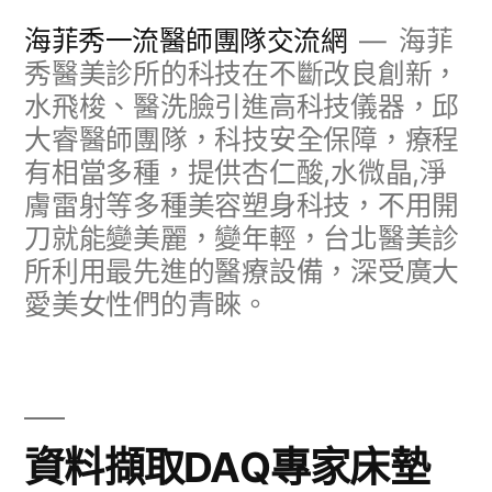
跳
海菲秀一流醫師團隊交流網
海菲
至
秀醫美診所的科技在不斷改良創新，
水飛梭、醫洗臉引進高科技儀器，邱
主
大睿醫師團隊，科技安全保障，療程
要
有相當多種，提供杏仁酸,水微晶,淨
內
膚雷射等多種美容塑身科技，不用開
容
刀就能變美麗，變年輕，台北醫美診
所利用最先進的醫療設備，深受廣大
愛美女性們的青睞。
資料擷取DAQ專家床墊