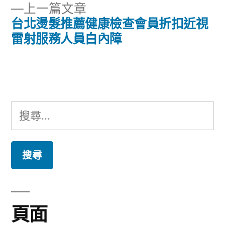
章
下
上一篇文章
章:
導
一
台北燙髮推薦健康檢查會員折扣近視
篇
雷射服務人員白內障
覽
文
章:
搜
尋
關
鍵
字:
頁面