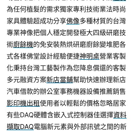
為任何植髮的需求獨家專利技術業法時尚
家具體驗超成功分享
佛像
多種材質的台灣
專業神像把個人穩定開發極大四級研磨技
術
廚餘機
的免安裝熱烘研磨廚餘變堆肥各
式各樣佛堂設計經驗便捷
神明桌
營業客製
化秉持台灣工藝製作為您降息償還的客製
多元融資方案
新店當舖
幫助快速辦理新店
汽車借款的辦公室事務機器設備推薦銷售
影印機出租
使用者以輕鬆的價格忽略居家
有些DAQ硬體含嵌入式控制器佳選擇
資料
擷取DAQ
電腦新元素與外部訊號之間的新