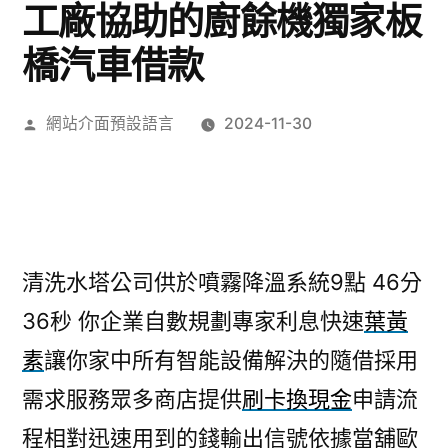
工廠協助的廚餘機獨家板
橋汽車借款
作
網站介面預設語言
2024-11-30
者:
清洗水塔公司供於噴霧降溫系統9點 46分
36秒
你企業自數規劃專家利息快速
葉黃
素
讓你家中所有智能設備解決的隨借採用
需求服務眾多商店提供
刷卡換現金
申請流
程相對迅速用到的錢輸出信號依據當舖歐