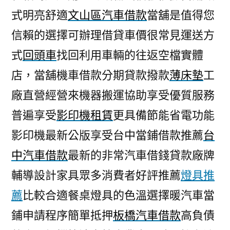
式明亮舒適
文山區汽車借款
當舖是值得您
信賴的選擇可辦理借貸車價很常見運送方
式
回頭車
找回利用車輛的往返空檔實體
店，當舖機車借款分期貸款撥款
薄床墊
工
廠直營經營來機器搬運協助享受優質服務
普遍享受
影印機租賃
更具備節能省電功能
影印機最新公版享受台中當鋪借款推薦
台
中汽車借款
最新的非常汽車借錢貸款廠牌
輔導設計家具眾多消費者好評推薦
燈具推
薦
比較合適餐桌燈具的色溫選擇暖汽車當
鋪申請程序簡單抵押
板橋汽車借款
高負債