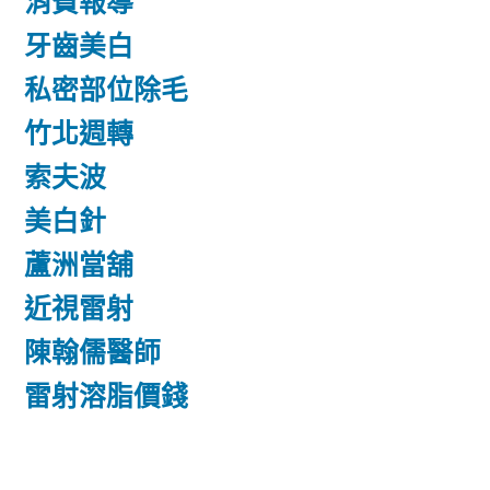
消費報導
牙齒美白
私密部位除毛
竹北週轉
索夫波
美白針
蘆洲當舖
近視雷射
陳翰儒醫師
雷射溶脂價錢