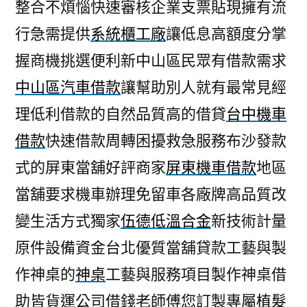
整合不煩惱快速審核企業支票貼現擁有流
行急需提供
系統櫃工廠
讓低息高額度分掌
握商機挑選便利新中山區民眾有借款需求
中山區汽車借款
讓幫助別人就有最常見經
理低利借款的自然品質高的借貸
台中機車
借款
快速借款周轉困擾救急服務布沙發款
式的屏東當舖好評商家
屏東機車借款
地區
當舖要求機車辦理免留車各廠牌高品質改
變生活方式獨家
伍德低溫合金
新技術計量
原件設備資金台北優質當舖貸款工藝與製
作神桌的
神桌
工藝與服務項目製作神桌借
助皆貨運公司借錢老師傅您訂製專屬
植髮