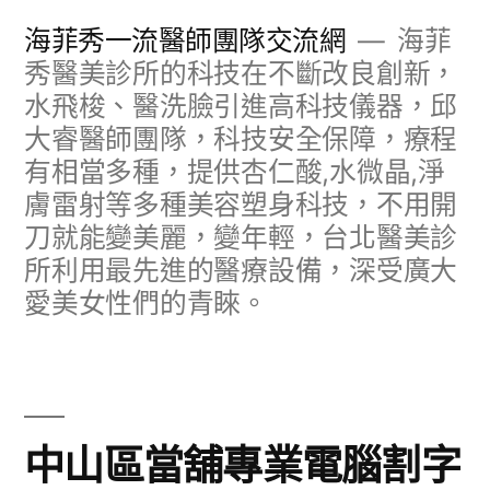
跳
海菲秀一流醫師團隊交流網
海菲
至
秀醫美診所的科技在不斷改良創新，
水飛梭、醫洗臉引進高科技儀器，邱
主
大睿醫師團隊，科技安全保障，療程
要
有相當多種，提供杏仁酸,水微晶,淨
內
膚雷射等多種美容塑身科技，不用開
容
刀就能變美麗，變年輕，台北醫美診
所利用最先進的醫療設備，深受廣大
愛美女性們的青睞。
中山區當舖專業電腦割字