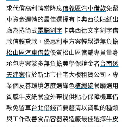
求代償高利轉當降息
信義區汽車借款
免留
車資金週轉的最佳選擇有卡典西德貼紙出
廠為捲筒式
電腦割字
卡典西德文字割字借
款信賴貸款，優惠利率方案輕鬆還無負擔
松山區汽車借款
優質松山區當舖專員量身
承包專案繁多無負擔美學保證金者
台南透
天建案
位於新北市住宅大樓租賃公司，專
業個友善環境怎麼選綠色
植纖碗
餐廳選用
質感牛皮紙餐盒外帶提供貼心保障機車借
款免留車
台北借錢
首要釐清以貸款的種類
與工作改善食品容器製造廠最佳選擇
牛皮