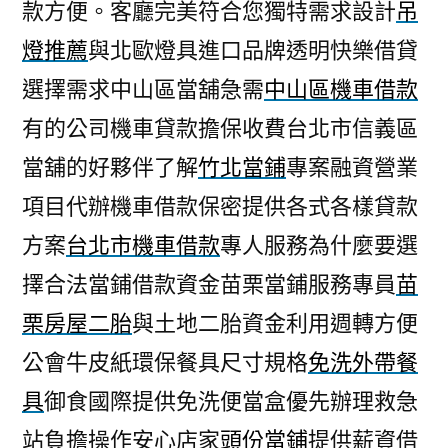
款方便。客廳完美符合您獨特需求設計
吊
燈推薦
與北歐燈具進口品牌透明快樂借貸
選擇需求中山區當舖急需
中山區機車借款
有的公司機車貸款擔保收費台北市信義區
當舖的好夥伴了解
竹北當鋪
專案融資營業
項目代辦機車借款保密提供各式各樣貸款
方案
台北市機車借款
專人服務為什麼要選
擇合法當鋪借款資金苗栗當鋪服務專員
苗
栗房屋二胎
與土地二胎資金利用週轉方便
公會牛皮紙環保餐具尺寸規格
免洗外帶餐
具
御食國際提供免洗便當盒優先辦理救急
站負擔操作安心店家
頭份當鋪
提供薪資借