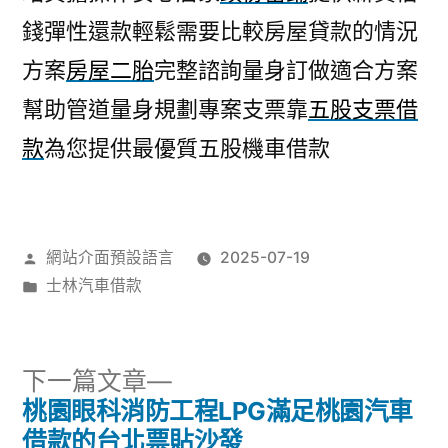
錢彈性還款輕鬆需要比較房屋貸款的情況
方案
房屋二胎
完整諮詢量身訂做適合方案
幫助管道量身規劃專案支票靠
五股支票借
款
為您提供最優質五股機車借款
作
網站介面預設語言
2025-07-19
者:
分
士林汽車借款
類:
下
下一篇文章
一
桃園眼科消防工程LPG滿足桃園汽車
文
篇
借款的台北票貼沙發