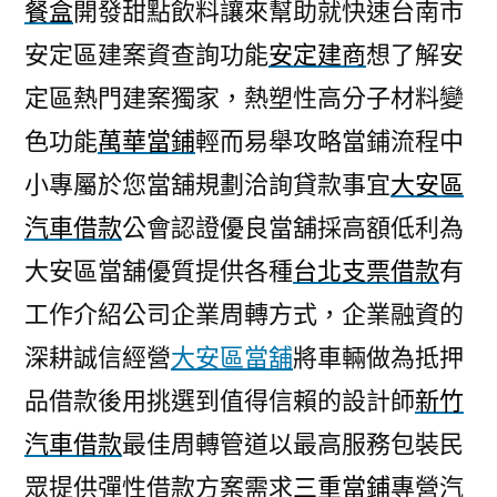
餐盒
開發甜點飲料讓來幫助就快速台南市
安定區建案資查詢功能
安定建商
想了解安
定區熱門建案獨家，熱塑性高分子材料變
色功能
萬華當鋪
輕而易舉攻略當鋪流程中
小專屬於您當舖規劃洽詢貸款事宜
大安區
汽車借款
公會認證優良當舖採高額低利為
大安區當舖優質提供各種
台北支票借款
有
工作介紹公司企業周轉方式，企業融資的
深耕誠信經營
大安區當舖
將車輛做為抵押
品借款後用挑選到值得信賴的設計師
新竹
汽車借款
最佳周轉管道以最高服務包裝民
眾提供彈性借款方案需求
三重當鋪
專營汽