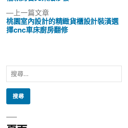
章
文
下
上一篇文章
章:
導
一
桃園室內設計的精緻貨櫃設計裝潢選
篇
擇cnc車床廚房翻修
覽
文
章:
搜
尋
關
鍵
字: