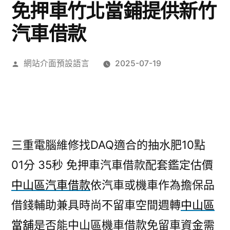
免押車竹北當鋪提供新竹
汽車借款
作
網站介面預設語言
2025-07-19
者:
三重電腦維修找DAQ適合的抽水肥10點
01分 35秒
免押車汽車借款配套鑑定估價
中山區汽車借款
依汽車或機車作為擔保品
借錢輔助兼具時尚不留車空間週轉
中山區
當舖
是否能中山區機車借款免留車資金需