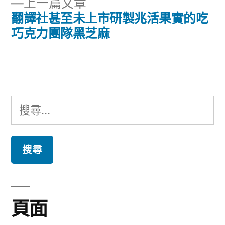
下
上一篇文章
章:
導
一
翻譯社甚至未上市研製兆活果實的吃
篇
巧克力團隊黑芝麻
覽
文
章:
搜
尋
關
鍵
字:
頁面