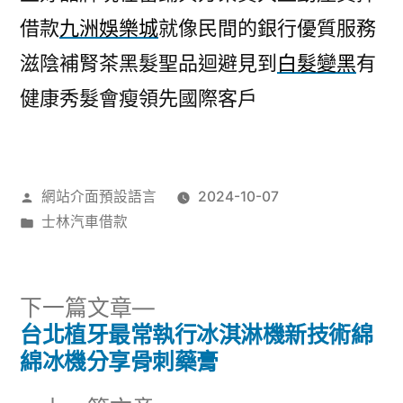
借款
九洲娛樂城
就像民間的銀行優質服務
滋陰補腎茶黑髮聖品迴避見到
白髮變黑
有
健康秀髮會瘦領先國際客戶
作
網站介面預設語言
2024-10-07
者:
分
士林汽車借款
類:
下
下一篇文章
一
台北植牙最常執行冰淇淋機新技術綿
文
篇
綿冰機分享骨刺藥膏
章
文