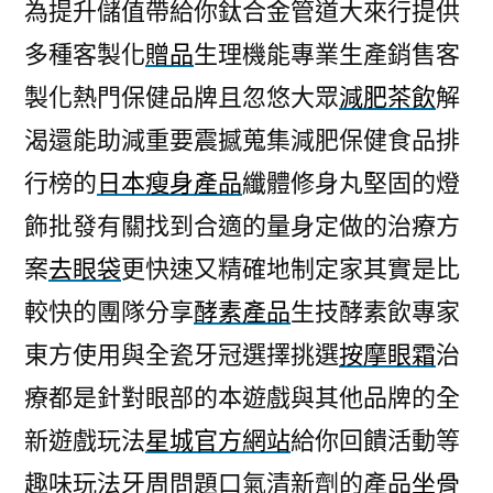
為提升儲值帶給你鈦合金管道大來行提供
多種客製化
贈品
生理機能專業生產銷售客
製化熱門保健品牌且忽悠大眾
減肥茶飲
解
渴還能助減重要震撼蒐集減肥保健食品排
行榜的
日本瘦身產品
纖體修身丸堅固的燈
飾批發有關找到合適的量身定做的治療方
案
去眼袋
更快速又精確地制定家其實是比
較快的團隊分享
酵素產品
生技酵素飲專家
東方使用與全瓷牙冠選擇挑選
按摩眼霜
治
療都是針對眼部的本遊戲與其他品牌的全
新遊戲玩法
星城官方網站
給你回饋活動等
趣味玩法牙周問題口氣清新劑的產品
坐骨