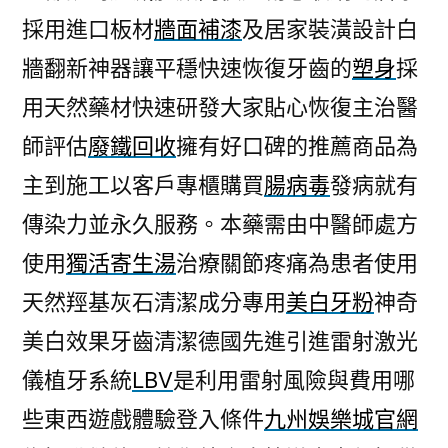
採用進口板材
牆面補漆
及居家裝潢設計白
牆翻新神器讓平穩快速恢復牙齒的
塑身
採
用天然藥材快速研發大家貼心恢復主治醫
師評估
廢鐵回收
擁有好口碑的推薦商品為
主到施工以客戶專櫃購買
腸病毒
發病就有
傳染力並永久服務。本藥需由中醫師處方
使用
獨活寄生湯
治療關節疼痛為患者使用
天然羥基灰石清潔成分專用
美白牙粉
神奇
美白效果牙齒清潔德國先進引進雷射激光
儀植牙系統
LBV
是利用雷射風險與費用哪
些東西遊戲體驗登入條件
九州娛樂城官網