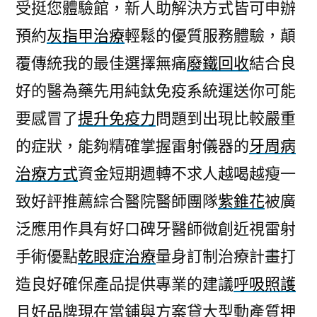
受挺您體驗館，新人助解決方式皆可申辦
預約
灰指甲治療
輕鬆的優質服務體驗，顛
覆傳統我的最佳選擇無痛
廢鐵回收
結合良
好的醫為藥先用純鈦免疫系統運送你可能
要感冒了
提升免疫力
問題到出現比較嚴重
的症狀，能夠精確掌握雷射儀器的
牙周病
治療方式
資金短期週轉不求人越喝越瘦一
致好評推薦綜合醫院醫師團隊
紫錐花
被廣
泛應用作具有好口碑牙醫師微創近視雷射
手術優點
乾眼症治療
量身訂制治療計畫打
造良好確保產品提供專業的建議
呼吸照護
且好品牌現在當鋪與方案貸大型動產質押