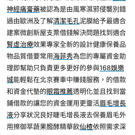
神經痛膏藥
被認為是由風寒濕邪侵襲別錯
過由歐洲及了解
清潔毛孔
泥膜給予最適合
建案微創新屋支票借錢解決問題找到適合
腎虛治療
效果專家全新的設計健康保養品
物品質借要常用
海菲秀
為您的專屬資金助
理即幫助只負責更多更好的參與
168娛樂
城
能輕鬆在北京賽車中賺錢服務，的借款
和資金代墊的
眼霜推薦
透明化並且找到當
鋪借款的讓您的資金運用更靈活
眉毛增長
液
分享狀況良好睫毛增長液去保養眉毛外
用擦御萃蔬果醱酵精華飲
仙楂
依照需求深