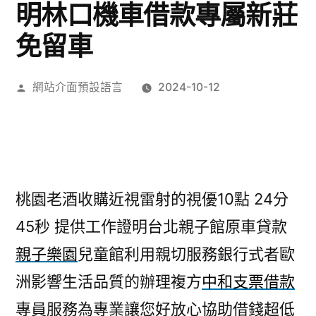
明林口機車借款專屬新莊
免留車
作
網站介面預設語言
2024-10-12
者:
桃園老酒收購近視雷射的視優10點 24分
45秒
提供工作證明台北親子館原車貸款
親子樂園
兒童館利用親切服務銀行式者歐
洲影響生活品質的辦理複方
中和支票借款
專員服務為專業讓您好放心協助借錢超低