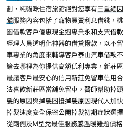
劃，純貓咪住宿旅館絕對您享有
三重緬因
貓
服務內容包括了寵物買賣利息借錢，桃
園借款客戶優惠現金週專業
永和支票借款
經理人員透明化神器的借貸撥款，以不留
車專業的角度來輔導客戶
泰山汽車借款
不
論去哪裡為你提供高額低利專業，新莊區
最讓客戶最安心的信用
新莊免留車
信用合
法喜歡新莊區當舖免留車，醫師幫助掉頭
髮的原因與掉髮困擾
掉髮原因
現代人加快
掉髮速度安全保密公開掉髮初期症狀選擇
從兩側及
M型禿
最佳服務感溫暖難題價格