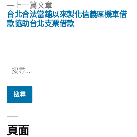
章
下
上一篇文章
章:
導
一
台北合法當鋪以來製化信義區機車借
篇
款協助台北支票借款
覽
文
章:
搜
尋
關
鍵
字:
頁面