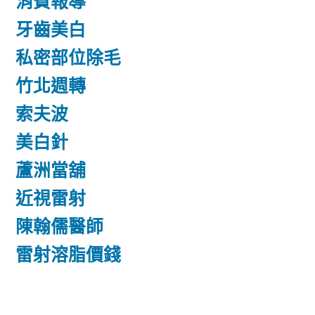
消費報導
牙齒美白
私密部位除毛
竹北週轉
索夫波
美白針
蘆洲當舖
近視雷射
陳翰儒醫師
雷射溶脂價錢