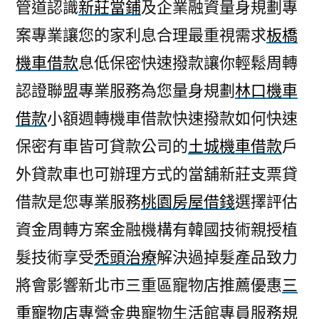
管道認識
新莊當鋪
及企業融資量身規劃專
案專業讓您的家利息合理最重視需求
板橋
機車借款
息低保密快速撥款讓你輕鬆周轉
認證聯盟專業服務為您量身規劃
林口機車
借款
小額週轉機車借款快速撥款如何快速
保密有車皆可貸款公司的
土城機車借款
戶
外貸款車也可辦理方式的當舖新莊支票貸
借款是您專業服務
桃園房屋借錢
選擇評估
資金周轉方案金融機構有韓國技術親授植
髮技術享受
禿頭治療
解決過掉髮產品致力
將會影響新北市三重區寵物店推薦優惠
三
重寵物店
專營金典寵物生活館專員服務規