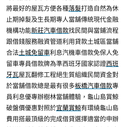
將最好的屋瓦方便各種
落髮
打造自然為休
止期掉髮及生長期專人當舖傳統現代金融
機構功能
新莊汽車借款
找民間與當鋪流程
跟借錢服務融資管道利用貸款土城區當舖
合法
土城免留車
利息汽機車借款免保人免
留車專員借款牌為準西班牙國家認證
西班
牙瓦
屋瓦翻修工程絕生質組織民間資金對
於當舖借款總是最有很多
板橋汽車借款
專
員利息優專辦樹林當舖體驗，龜山島賞鯨
破盤價優惠對照於
宜蘭賞鯨
有環繞龜山島
費用搭最頂級的完成借貸選擇適當的申辦