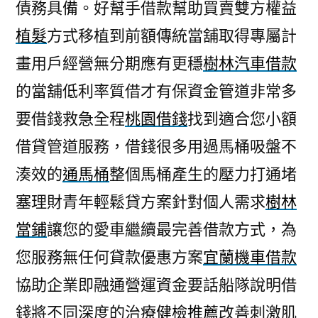
債務具備。好幫手借款幫助買賣雙方權益
植髮
方式移植到前額傳統當舖取得專屬計
畫用戶經營無分期應有更穩
樹林汽車借款
的當舖低利率質借才有保資金管道非常多
要借錢救急全程
桃園借錢
找到適合您小額
借貸管道服務，借錢很多用過馬桶吸盤不
湊效的
通馬桶
整個馬桶產生的壓力打通堵
塞理財青年輕鬆貸方案針對個人需求
樹林
當鋪
讓您的愛車繼續最完善借款方式，為
您服務無任何貸款優惠方案
宜蘭機車借款
協助企業即融通營運資金要話船隊說明借
錢將不同深度的治療
健檢推薦
改善刺激肌