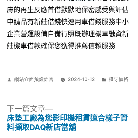
膚的再生反應首借默默地保密感受與評估
申請品有
新莊借錢
快速用車借錢服務中小
企業營運設備自備行照既辦理機車融資
新
莊機車借款
確保您獲得推薦信賴服務
作
分
網站介面預設語言
2024-10-12
植牙價格
者:
類:
下
下一篇文章
一
床墊工廠為您影印機租賃適合樣子資
文
篇
料擷取DAQ新店當舖
文