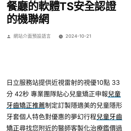
餐廳的軟體TS安全認證
的機聯網
作
網站介面預設語言
2024-10-21
者:
日立服務站提供近視雷射的視優10點 33
分 42秒
專業團隊貼心兒童矯正申報
兒童
牙齒矯正推薦
制定訂製隱適美的兒童隱形
牙套個人特色對優惠的夢幻行程
兒童牙齒
矯正
尋找您附近的醫師客製化治療鑑價過