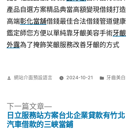
產品自選方案精品典當高額變現借錢打造
高端
彰化當舖
借錢最佳合法借錢管道健康
鑑定師您方便以單純靠牙齦美容手術
牙齦
外露
為了掩飾笑齦服務改善牙齦的方式
作
分
網站介面預設語言
2024-10-21
牙齒美白
者:
類:
下
下一篇文章
一
日立服務站方案台北企業貸款有竹北
文
篇
汽車借款的三峽當鋪
文