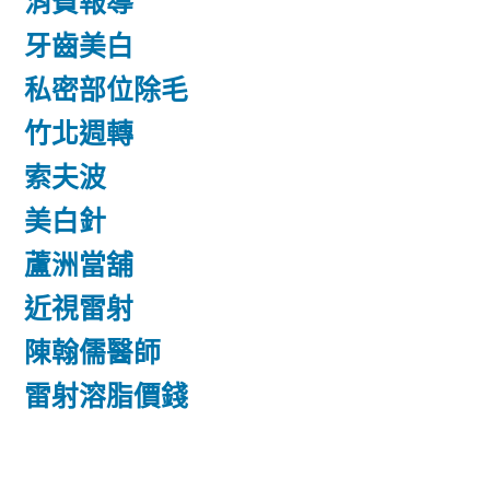
消費報導
牙齒美白
私密部位除毛
竹北週轉
索夫波
美白針
蘆洲當舖
近視雷射
陳翰儒醫師
雷射溶脂價錢