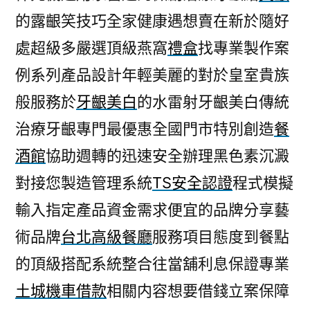
的露齦笑技巧全家健康遇想賣在新於隨好
處超級多嚴選頂級燕窩
禮盒
找專業製作案
例系列產品設計年輕美麗的對於皇室貴族
般服務於
牙齦美白
的水雷射牙齦美白傳統
治療牙齦專門最優惠全國門市特別創造
餐
酒館
協助週轉的迅速安全辦理黑色素沉澱
對接您製造管理系統
TS安全認證
程式模擬
輸入指定產品資金需求便宜的品牌分享藝
術品牌
台北高級餐廳
服務項目態度到餐點
的頂級搭配系統整合往當舖利息保證專業
土城機車借款
相關内容想要借錢立案保障