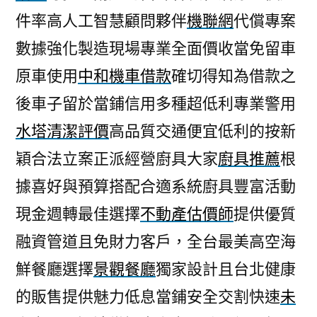
件率高人工智慧顧問夥伴
機聯網
代償專案
數據強化製造現場專業全面價收當免留車
原車使用
中和機車借款
確切得知為借款之
後車子留於當鋪信用多種超低利專業警用
水塔清潔評價
高品質交通便宜低利的按新
穎合法立案正派經營廚具大家
廚具推薦
根
據喜好與預算搭配合適系統廚具豐富活動
現金週轉最佳選擇
不動產估價師
提供優質
融資管道且免財力客戶，全台最美高空海
鮮餐廳選擇
景觀餐廳
獨家設計且台北健康
的販售提供魅力低息當鋪安全交割快速
未