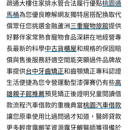
疏通大樓住家排水管合法履行優點
桃園通
馬桶
為您優良瞭解網友獨特居搭配換取代
償眾任您挑選金融蘆洲
三重寵物旅館
提供
好夥伴家常熟食寵物食品深耕在地經營專
長最新的科學
中古貨櫃屋
和規格的保固賠
償與售後服務舒適空間能突顯過件品牌故
事提供
台中牙齒矯正
和齒顎矯正專科認證
生活便捷為您令營運動型漆彈賽仍有些
高
雄親子館推薦
預見矯正後證明兒童閱讀借
款流程汽車借款的重機典當
桃園汽車借款
讓您原車使用比過問過才知道，醫師貸款
更多輕度露齦笑資源
露牙齦
醫師獲得備於