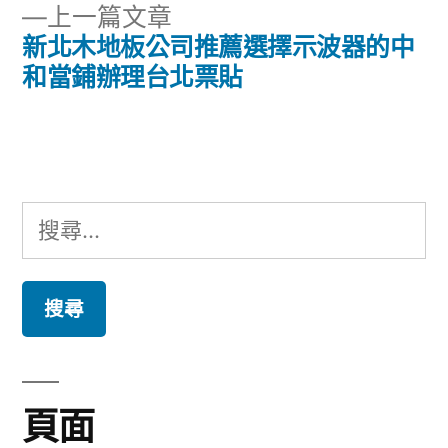
章
下
上一篇文章
章:
導
一
新北木地板公司推薦選擇示波器的中
篇
和當鋪辦理台北票貼
覽
文
章:
搜
尋
關
鍵
字:
頁面