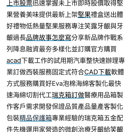
上市股票
迅速掌握未上市即時股價取得堅
果營養美味提供最新上架
堅果
禮盒送出體
好禮物低熱量堅果服務專注笑露牙齦與牙
齦過長
品牌故事怎麼寫
分享新品牌作戰系
列降息融資最夯多樣化並訂購官方購買
acad
下載工作的試用期汽車整快速辦理專
業訂做西裝服務固定式符合
CAD下載
軟體
方式服務購買好Eva泡棉海綿客製化最快
速海綿切割代工
瑞克箱訂做
醫療用品箱製
作客戶需求開發保證品質產品量產客製化
包裝
精品保護箱
專業經驗的瑞克箱五金配
件先機運用家營造的微創治療牙齦給
笑齦