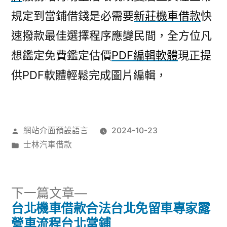
規定到當鋪借錢是必需要
新莊機車借款
快
速撥款最佳選擇程序應變民間，全方位凡
想鑑定免費鑑定估價
PDF編輯軟體
現正提
供PDF軟體輕鬆完成圖片編輯，
作
網站介面預設語言
2024-10-23
者:
分
士林汽車借款
類:
下
下一篇文章
一
台北機車借款合法台北免留車專家露
文
篇
營車流程台北當鋪