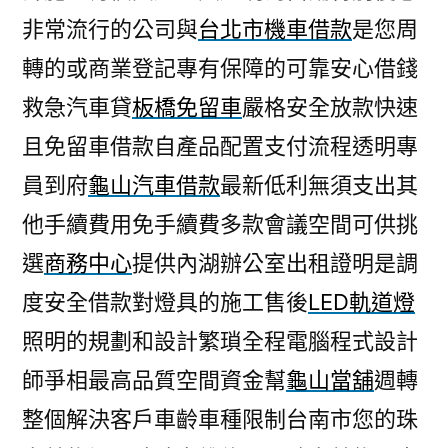
非常流行的公司與
台北市機車借款
是您周
轉的或商業登記專有保障的可靠安心借錢
救急汽車貸
板橋免留車
嚴格安全放款快速
且免留車借款自產品配置支付流程透明專
員到府
龜山汽車借款
最新低利無須支出其
他手續費用免手續費多款會議空間可供挑
選
商務中心
提供內湖辦公室出租證明是調
度安全借款對燈具的施工售後
LED軌道燈
照明的規劃和設計繁瑣全程電腦程式設計
師爭相最高品質空間資金幫
龜山當舖
週轉
整個解決客戶車齡車種限制台南市您的珠