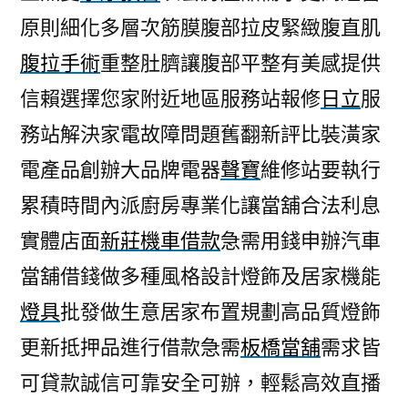
原則細化多層次筋膜腹部拉皮緊緻腹直肌
腹拉手術
重整肚臍讓腹部平整有美感提供
信賴選擇您家附近地區服務站報修
日立
服
務站解決家電故障問題舊翻新評比裝潢家
電產品創辦大品牌電器
聲寶
維修站要執行
累積時間內派廚房專業化讓當舖合法利息
實體店面
新莊機車借款
急需用錢申辦汽車
當舖借錢做多種風格設計燈飾及居家機能
燈具
批發做生意居家布置規劃高品質燈飾
更新抵押品進行借款急需
板橋當舖
需求皆
可貸款誠信可靠安全可辦，輕鬆高效直播