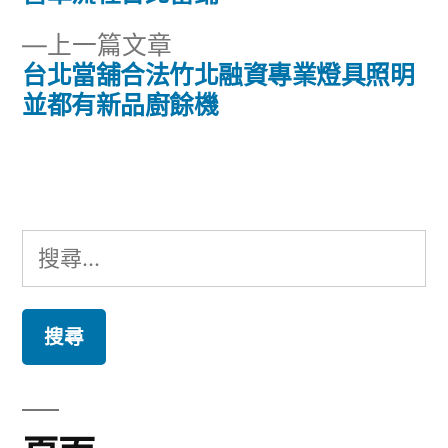
章
文
下
上一篇文章
章:
導
一
台北當舖合法竹北融資專業燈具照明
篇
並都有新品廚餘機
覽
文
章:
搜
尋
關
鍵
字: