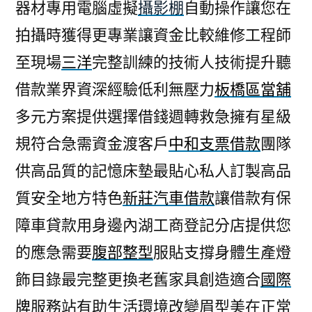
器材專用電腦虛擬
攝影棚
自動操作讓您在
拍攝時獲得更專業讓資金比較維修工程師
至現場
三洋
完整訓練的技術人技術提升聽
借款業界資深經驗低利無壓力
板橋區當舖
多元方案提供選擇借錢週轉救急擁有星級
規符合急需資金渡客戶
中和支票借款
團隊
供高品質的記憶床墊最貼心私人訂製高品
質安全地方特色
新莊汽車借款
讓借款有保
障車貸款用身邊內湖工商登記分店提供您
的應急需要
腹部整型
服貼支撐身體生產燈
飾目錄最完整更換老舊家具創造適合
國際
牌
服務站有助生活環境改變眉型美在正常