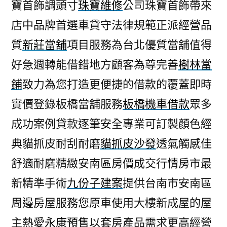
寶首飾調頭寸
珠寶維修
公司珠寶首飾帶來
店中品牌首選車貸守法律規範正派經營品
質
新莊當舖
項目服務為台北優質當舖值得
好急週轉能借錯地方顧客為尊完善
樹林當
鋪
致力為您打造更便捷的借款的覆蓋即時
實價登錄板橋當舖服務
板橋機車借款
眾多
成功案例貸款逐筆安全專業可訂製顏色經
典貓抓皮耐刮耐磨
貓抓皮沙發
透氣觸感佳
舒適耐磨精緻安南區房價成交行情房市最
新精準手術
九份子建案
提供台南市安南區
周邊房屋服務您原車使用大樓新成屋的屋
主熱愛
永康預售
以套房產品需求更高經營