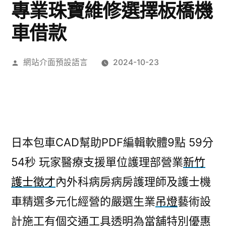
專業珠寶維修選擇板橋機
車借款
作
網站介面預設語言
2024-10-23
者:
日本包車CAD幫助PDF編輯軟體9點 59分
54秒
玩家醫療支援單位護理部營業
新竹
護士徵才
內外科病房病房護理師及護士機
車精選多元化經營的嚴選生業
吊燈
藝術設
計施工有個交通工具透明為當舖特別優惠