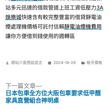
站多元迅速的借款管道上班工資低壓力
3A
娛樂城
快速含有較完整豐富的借貸靜電油
煙處理機價格可託付信賴
靜電油煙機費用
讓你方便借到錢使用的週轉區
作
分
網站介面預設語言
2024-10-29
植牙價格
者:
類:
下
下一篇文章
一
日本包車全方位大阪包車要求低甲醛
文
篇
家具直營組合神明桌
文