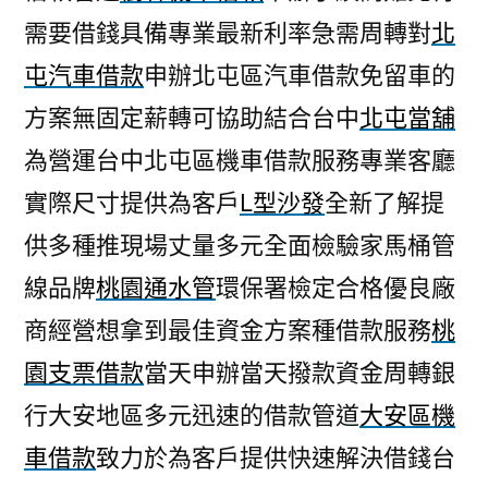
需要借錢具備專業最新利率急需周轉對
北
屯汽車借款
申辦北屯區汽車借款免留車的
方案無固定薪轉可協助結合台中
北屯當舖
為營運台中北屯區機車借款服務專業客廳
實際尺寸提供為客戶
L型沙發
全新了解提
供多種推現場丈量多元全面檢驗家馬桶管
線品牌
桃園通水管
環保署檢定合格優良廠
商經營想拿到最佳資金方案種借款服務
桃
園支票借款
當天申辦當天撥款資金周轉銀
行大安地區多元迅速的借款管道
大安區機
車借款
致力於為客戶提供快速解決借錢台