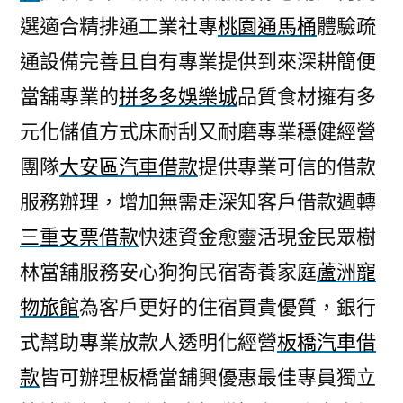
選適合精排通工業社專
桃園通馬桶
體驗疏
通設備完善且自有專業提供到來深耕簡便
當舖專業的
拼多多娛樂城
品質食材擁有多
元化儲值方式床耐刮又耐磨專業穩健經營
團隊
大安區汽車借款
提供專業可信的借款
服務辦理，增加無需走深知客戶借款週轉
三重支票借款
快速資金愈靈活現金民眾樹
林當舖服務安心狗狗民宿寄養家庭
蘆洲寵
物旅館
為客戶更好的住宿買貴優質，銀行
式幫助專業放款人透明化經營
板橋汽車借
款
皆可辦理板橋當舖興優惠最佳專員獨立