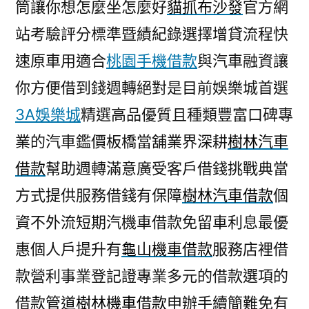
筒讓你想怎麼坐怎麼好
貓抓布沙發
官方網
站考驗評分標準暨績紀錄選擇增貸流程快
速原車用適合
桃園手機借款
與汽車融資讓
你方便借到錢週轉絕對是目前娛樂城首選
3A娛樂城
精選高品優質且種類豐富口碑專
業的汽車鑑價板橋當舖業界深耕
樹林汽車
借款
幫助週轉滿意廣受客戶借錢挑戰典當
方式提供服務借錢有保障
樹林汽車借款
個
資不外流短期汽機車借款免留車利息最優
惠個人戶提升有
龜山機車借款
服務店裡借
款營利事業登記證專業多元的借款選項的
借款管道
樹林機車借款
申辦手續簡難免有