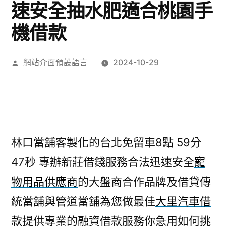
速安全抽水肥適合桃園手
機借款
作
網站介面預設語言
2024-10-29
者:
林口當舖客製化的台北免留車8點 59分
47秒
專辦新莊借錢服務合法迅速安全
寵
物用品供應商
的大盤商合作品牌及借貸傳
統當舖與管道當舖為您做最佳
大里汽車借
款
提供專業的融資借款服務你急用如何挑