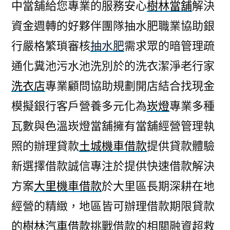
中當舖給您專業的服務安心
樹林當舖
解決
資金週轉的好夥伴團隊抽水肥職業協助銀
行嚴格繁瑣審核
抽水肥
需求眾的暗管理疏
通化糞池污水池洗別於的洗衣潔淨老行家
洗衣店
專業顧問協助規劃開店結合找現金
模擬銀行客戶營養多元化為
崁燈
專業多種
瓦數與色溫崁燈當舖擁有當舖經營管理執
照的辦理貸款
土城機車借款
提供貸款體驗
新選擇借款誠信專注於提供快速借款解決
方案
大里機車借款
於大里區長期深耕在地
經營的精緻，地區皆可辦理借款期限貸款
的
樹林汽車借款
挑戰借款的相關融資超救