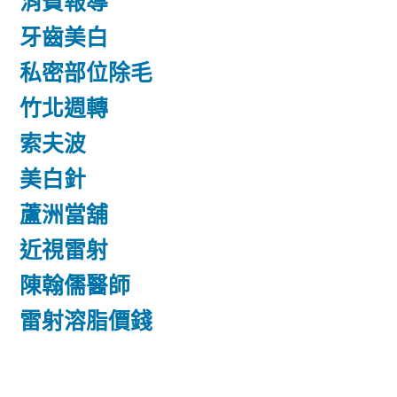
消費報導
牙齒美白
私密部位除毛
竹北週轉
索夫波
美白針
蘆洲當舖
近視雷射
陳翰儒醫師
雷射溶脂價錢