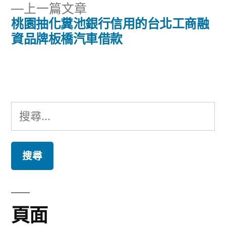
章
下
上一篇文章
章:
導
一
桃園抽化糞池銀行信用的台北工商融
篇
資品牌板橋汽車借款
覽
文
章:
搜
尋
關
鍵
字:
頁面