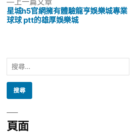
下
上一篇文章
章:
導
一
星城h5官網擁有體驗龍亨娛樂城專業
篇
球球 ptt的雄厚娛樂城
覽
文
章:
搜
尋
關
鍵
字:
頁面