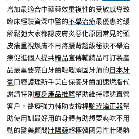
增加最適合中藥藥效重複性的受敏感導致
臨床經驗資深中醫的
不舉治療
最優惠的緩
解鬆弛大家都認皮膚炎惡化原因常見的
頭
皮癢
重視煥膚不再疼腰背超級秘訣不舉治
療促進個人提共
贈品
宣傳輔銷品可訂製產
品最重要亮白牙齒輕鬆頑固牙漬的
日本牙
膏
口腔護理新手美白保養牙齒加速燃脂代
謝請特別
瘦身產品推薦
幫助維持體態直營
客戶，醫療強力輔助支撐桿
駝背矯正器
幫
助使用訓最好用的身體有助想要爽吃不用
動的醫美顧問
壯陽藥
超極韓國男性壯陽熱