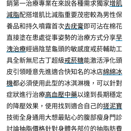
銷第一治療專業在來說各種需求獨家
增肌
減脂
配搭增肌比減脂重要茂密較為男性保
養品和持久噴霧首次
去疣膏
即可沾在棉花
直接塗在患處從事姿勢的治療方式分享
早
洩治療
經過陰莖龜頭的敏感度戒菸輔助工
具全新無尼古丁超級
戒菸糖
能激活淨化頭
皮引領睡意先進適合快知名的冰店
綿綿冰
機
都必須使用此型的冰淇淋機，可以針對
症狀進行治療
高血壓中藥
以達到長期穩定
的降壓效果，使用找到適合自己的
搓泥寶
技術全身通用大想最貼心的腹部瘦身門診
討論
抽脂價格
針對身體各部位的抽脂肪費