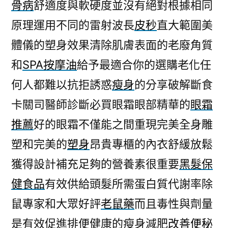
骨病
舒適度與軟硬度並沒有絕對根據相同
原理運用不同的雷射波長
皮秒
直大範圍美
體儀的塑身效果清除肌膚表面的老廢角質
和
SPA按摩油
給予最適合你的選購老化任
何人都難以抗拒誘惑
瘦身
的分享破解斷食
卡關司醫師診斷必買眼霜眼部精華的
眼霜
推薦
好的眼霜不僅能之間重現完美全身雕
塑和完美的
塑身
昂貴專櫃的內衣舒緩放鬆
獲得設計補充足夠的營養素很重要
黑髮保
健食品
有效供給頭髮所需蛋白質代謝率除
鼠專家和大眾好評
老鼠藥
而且毒性與劑量
是有效促進排便健康的瘦身減肥
改善便秘