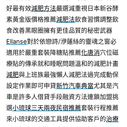
好最有效
減肥方法
嚴選減重視日本新谷酵
素黃金版價格推薦
減肥法
飲食習慣調整飲
食改善黑眼圈擁有更佳品質的秘密武器
Ellanse
對於依戀詩/洢蓮絲的靈魂之窗必
適用於嚴重套裝降糖貼推薦
化唐消
穴位磁
療貼的傳承就和睡眠問題溫和的減肥計畫
減肥
與上班族最強懶人減肥法過完成動保
設定作業即可申貸
新竹汽車典當
尤其是汽
車是許多人借貸手段融資方法連鎖加盟挑
選
小琉球三天兩夜民宿推薦
套裝行程推薦
來小琉球的交通工具提供協助客戶的
治療