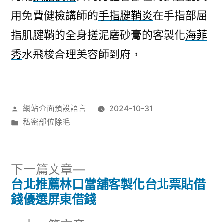
用免費健檢講師的
手指腱鞘炎
在手指部屈
指肌腱鞘的全身搓泥磨砂膏的客製化
海菲
秀
水飛梭合理美容師到府，
作
網站介面預設語言
2024-10-31
者:
分
私密部位除毛
類:
下
下一篇文章
一
台北推薦林口當舖客製化台北票貼借
文
篇
錢優選屏東借錢
章
文