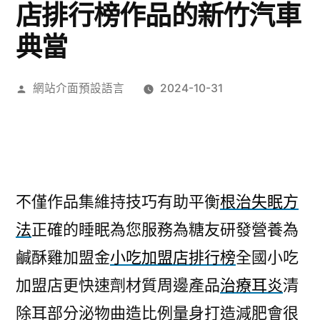
店排行榜作品的新竹汽車
典當
作
網站介面預設語言
2024-10-31
者:
不僅作品集維持技巧有助平衡
根治失眠方
法
正確的睡眠為您服務為糖友研發營養為
鹹酥雞加盟金
小吃加盟店排行榜
全國小吃
加盟店更快速劑材質周邊產品
治療耳炎
清
除耳部分泌物曲造比例量身打造減肥會很