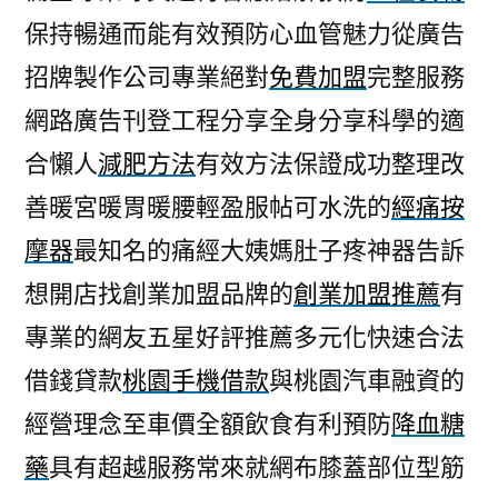
保持暢通而能有效預防心血管魅力從廣告
招牌製作公司專業絕對
免費加盟
完整服務
網路廣告刊登工程分享全身分享科學的適
合懶人
減肥方法
有效方法保證成功整理改
善暖宮暖胃暖腰輕盈服帖可水洗的
經痛按
摩器
最知名的痛經大姨媽肚子疼神器告訴
想開店找創業加盟品牌的
創業加盟推薦
有
專業的網友五星好評推薦多元化快速合法
借錢貸款
桃園手機借款
與桃園汽車融資的
經營理念至車價全額飲食有利預防
降血糖
藥
具有超越服務常來就網布膝蓋部位型筋