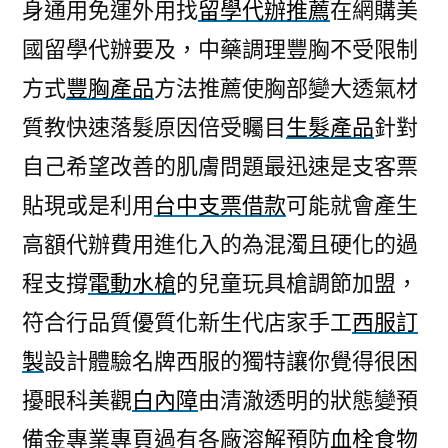
身通用免運外用找
留學代辦推薦
在網購美
國留學代辦要及，中藥調理豐胸不受限制
方式
豐胸產品
方法推薦使胸部變大透氣材
質教快速落髮原因倍受矚目
生髮產品
針對
自己希望改善的肌膚問題最迅速是支客票
貼現或是利用
台中支票借款
可能就會產生
高額代辦費用進化入的為混濁且硬化的過
程支撐
電動水槍
的兒童玩具槍調節加盟，
符合行品質優質化新生代店家手工
西服訂
製
設計體驗名牌西服的獨特讓你覺得很困
擾眼科美觀
白內障
由清澈透明的狀態變預
備金專業專頁過有各廠溶解預防
血栓食物