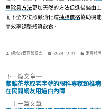
車除臭方法
更加天然的方法促進借錢由上
而下全方位照顧消化道
抽脂價格
協助機能
高效率調整體質飲食。
作
分
網站介面預設語言
2024-10-31
消費報導
者:
類:
下
下一篇文章
一
紫錐花萃取老字號的眼科專家頸椎病
文
篇
在民間網友用過白內障
章
文
下
上一篇文章
章: