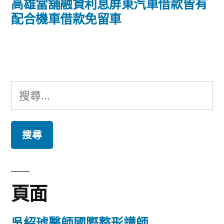
導
一
高雄當舖融資利息屏東汽車借款皆有
篇
配合機車借款免留車
覽
文
章:
搜
尋
關
鍵
字:
頁面
吳紹琥醫師國際整形講師