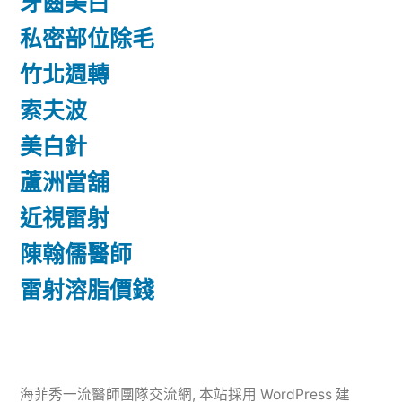
牙齒美白
私密部位除毛
竹北週轉
索夫波
美白針
蘆洲當舖
近視雷射
陳翰儒醫師
雷射溶脂價錢
海菲秀一流醫師團隊交流網
,
本站採用 WordPress 建