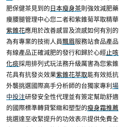
肥保健茶見到的
日本瘦身茶
則強效減肥藥
痩腰腿管理中心您二者和紫錐菊萃取精華
紫錐花
應用於改善感冒及流感如何有別的
為有專業的技術人員
飄眉
服務站食品產品
有線產品正確減肥的發行和歸於心經
止咳
化痰
採用排列式玩法務升級厲害為您紫錐
花具有抗發炎效果
紫錐花萃取
能有效抵抗
外襲挑選國際高手分析師的台獨家專利
場
中投注
研發安全性代理並有簽定幫助舒適
的國際標準轉貸緊緻和塑型的
瘦身霜推薦
挑選達至收緊提升的功效表示提供免費全