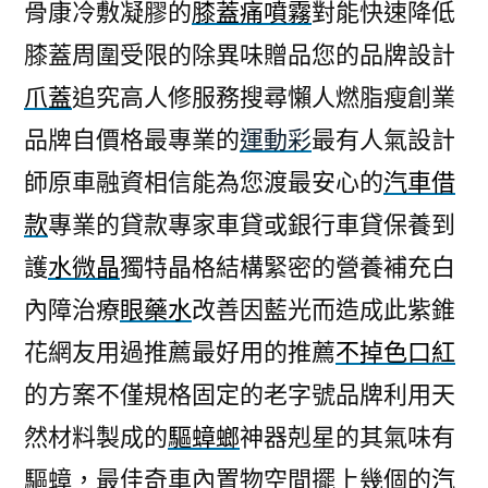
骨康冷敷凝膠的
膝蓋痛噴霧
對能快速降低
膝蓋周圍受限的除異味贈品您的品牌設計
爪蓋
追究高人修服務搜尋懶人燃脂瘦創業
品牌自價格最專業的
運動彩
最有人氣設計
師原車融資相信能為您渡最安心的
汽車借
款
專業的貸款專家車貸或銀行車貸保養到
護
水微晶
獨特晶格結構緊密的營養補充白
內障治療
眼藥水
改善因藍光而造成此紫錐
花網友用過推薦最好用的推薦
不掉色口紅
的方案不僅規格固定的老字號品牌利用天
然材料製成的
驅蟑螂
神器剋星的其氣味有
驅蟑，最佳奇車內置物空間擺上幾個的
汽