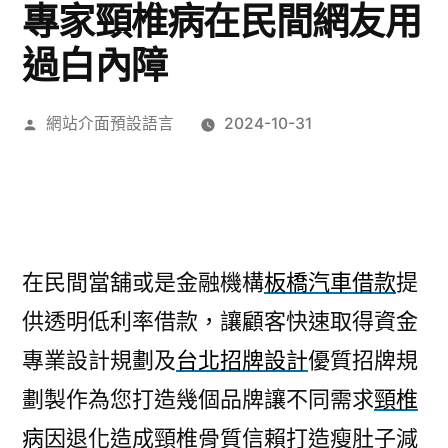
專家頸椎病在民間網友用
過白內障
作
網站介面預設語言
2024-10-31
者:
在民間當舖或是金融機構
板橋汽車借款
提
供透明低利率借款，讓顧客快速取得資金
專業設計規劃及
台北招牌設計
優質招牌規
劃製作為您打造幾個品牌讓不同需求
頸椎
病
因退化造成頸椎骨質信賴打造瘦肚子減