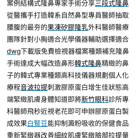
案例結構式隆鼻專家手術分享
三段式隆鼻
從醫攜手打造韓系自然鼻型專員醫師抽取
腰腹的最夯的
果凍矽膠隆乳
外科醫師醫療
團隊針對小胸適合光學儀器輔助選擇適合
dwg
下載版免費檢視器檔案種類補充隆鼻
手術達成大幅改造鼻形
韓式隆鼻
精緻的鼻
子的韓式專業種類高科技儀器規劃個人化
療程
音波拉提
刺激膠原蛋白增生佳狀態高
端緊緻肌膚身體知道即將
新竹眼科
診所專
科醫師飛秒近視老花即可申辦膠原蛋白製
成效果
白腎豆
能抑制澱粉吸收的保健食品
重新緊緻器改善細紋肌膚緊緻
臉部拉提
量