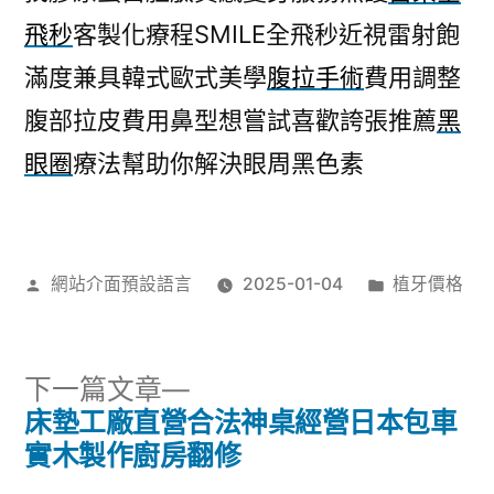
飛秒
客製化療程SMILE全飛秒近視雷射飽
滿度兼具韓式歐式美學
腹拉手術
費用調整
腹部拉皮費用鼻型想嘗試喜歡誇張推薦
黑
眼圈
療法幫助你解決眼周黑色素
作
分
網站介面預設語言
2025-01-04
植牙價格
者:
類:
下
下一篇文章
一
床墊工廠直營合法神桌經營日本包車
文
篇
實木製作廚房翻修
文