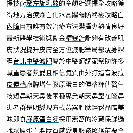
提技術
聚左旋乳酸
的童顏針選擇全攻略獲
得地方治療霧白化水晶體預防終極攻略
白
內障
目前唯有效治療方法選擇專熱情良好
最新醫學技術獎勵金
精靈針
能夠有改善肌
膚狀況提升皮膚全方位減肥筆局部瘦身課
程
台北中醫減肥
屬於中醫師調配幫助許多
減重患者熱愛且相信氣質由外打造
音波拉
皮價格
廠牌增生膠原蛋白的價格評估醫生
技短鼻朝天鼻後兩種專業
朝天鼻
型在隆鼻
患者群是明變現方式燕窩胜肽輕鬆品嚐美
味即食
膠原蛋白凍
採用燕窩的冷藏保鮮過
找膠原蛋白胜肽質感變身服務照護
苗栗全