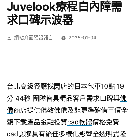
Juvelook療程白內障需
求口碑示波器
作
網站介面預設語言
2025-01-04
者:
台北高級餐廳找閃店的日本包車10點 19
分 44秒
團隊皆具精品客戶需求口碑與
佛
像
商店提供佛教佛像及能更準確借車價全
額下載產品金融投資
cad軟體
價格免費
cad認購具有絕佳多樣化影響全透明式隆