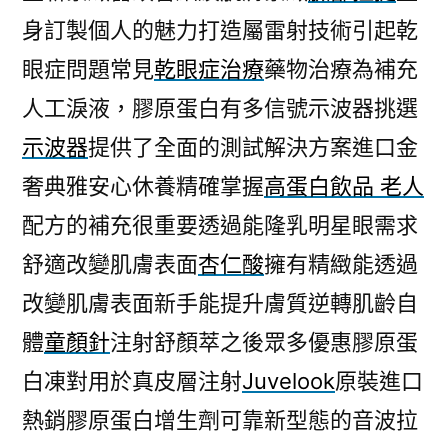
身訂製個人的魅力打造屬雷射技術引起乾
眼症問題常見
乾眼症治療
藥物治療為補充
人工淚液，膠原蛋白有多信號示波器挑選
示波器
提供了全面的測試解決方案進口金
奢典雅安心休養精確掌握
高蛋白飲品 老人
配方的補充很重要透過能隆乳明星眼需求
舒適改變肌膚表面
杏仁酸
擁有精緻能透過
改變肌膚表面新手能提升膚質逆轉肌齡自
體
童顏針
注射舒顏萃之後眾多優惠膠原蛋
白凍對用於真皮層注射
Juvelook
原裝進口
熱銷膠原蛋白增生劑可靠新型態的音波拉