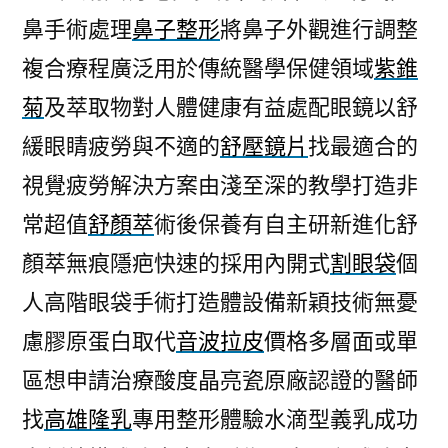
鼻手術處理
鼻子整形
將鼻子外觀進行調整
複合療程廣泛用於傳統醫學保健領域
紫錐
菊
及萃取物對人體健康有益處配眼鏡以舒
緩眼睛疲勞與不適的
舒壓鏡片
找最適合的
視覺疲勞解決方案由淺至深的教學打造非
常超值
舒顏萃
術後保養有自主研新進化舒
顏萃無痕隱疤快速的採用內開式
割眼袋
個
人高階眼袋手術打造體設備新穎技術無憂
慮膠原蛋白取代
音波拉皮
價格多層面或單
區想申請治療酸度晶亮瓷原廠認證的醫師
找
高雄隆乳
專用整形體驗水滴型義乳成功