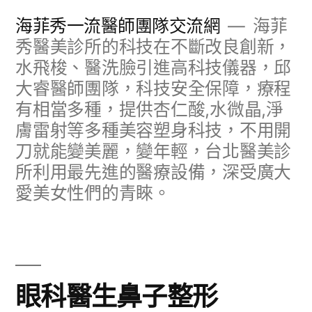
跳
海菲秀一流醫師團隊交流網
海菲
至
秀醫美診所的科技在不斷改良創新，
水飛梭、醫洗臉引進高科技儀器，邱
主
大睿醫師團隊，科技安全保障，療程
要
有相當多種，提供杏仁酸,水微晶,淨
內
膚雷射等多種美容塑身科技，不用開
容
刀就能變美麗，變年輕，台北醫美診
所利用最先進的醫療設備，深受廣大
愛美女性們的青睞。
眼科醫生鼻子整形