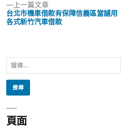
章
下
上一篇文章
章:
導
一
台北市機車借款有保障信義區當舖用
篇
各式新竹汽車借款
覽
文
章:
搜
尋
關
鍵
字:
頁面