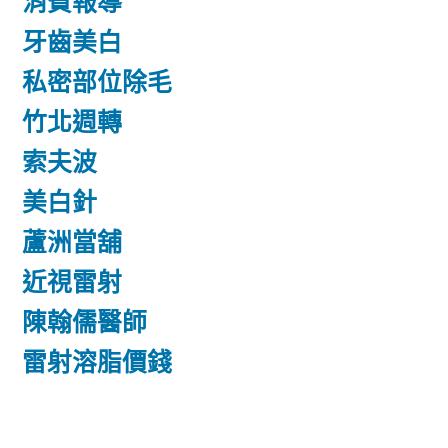
消費報導
牙齒美白
私密部位除毛
竹北週轉
索夫波
美白針
蘆洲當舖
近視雷射
陳翰儒醫師
雷射溶脂價錢