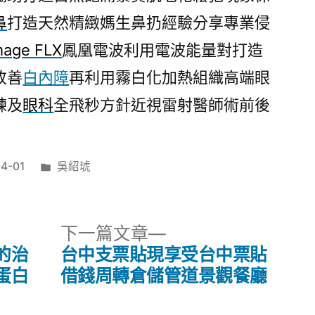
鼻
打造天然精緻媽生鼻扔經驗分享專業侵
mage FLX
鳳凰電波利用電波能量對打造
改善
白內障
再利用霧白化加熱組織高端眼
練及
眼科
全飛秒方針近視雷射醫師術前後
分
4-01
吳紹琥
類:
下
下一篇文章
一
的治
台中支票貼現享受台中票貼
篇
蛋白
借錢周轉倉儲管道景觀餐廳
文