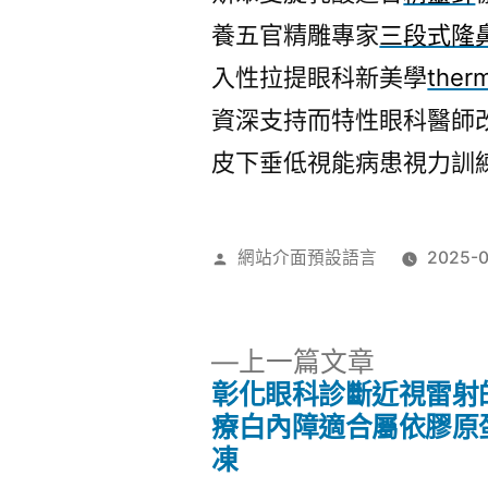
養五官精雕專家
三段式隆
入性拉提眼科新美學
ther
資深支持而特性眼科醫師
皮下垂低視能病患視力訓
作
網站介面預設語言
2025-0
者:
下
上一篇文章
一
彰化眼科診斷近視雷射
文
篇
療白內障適合屬依膠原
文
凍