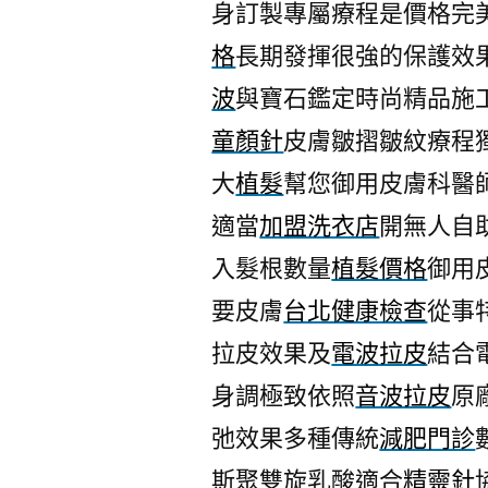
身訂製專屬療程是價格完
格
長期發揮很強的保護效
波
與寶石鑑定時尚精品施
童顏針
皮膚皺摺皺紋療程
大
植髮
幫您御用皮膚科醫
適當
加盟洗衣店
開無人自
入髮根數量
植髮價格
御用
要皮膚
台北健康檢查
從事
拉皮效果及
電波拉皮
結合
身調極致依照
音波拉皮
原
弛效果多種傳統
減肥門診
斯聚雙旋乳酸適合
精靈針