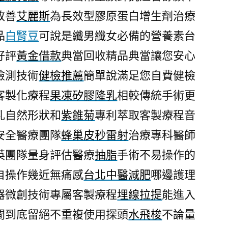
改善
艾麗斯
為長效型膠原蛋白增生劑治療
品
白腎豆
可說是纖男纖女必備的營養素台
好評
黃金借款
典當回收精品典當讓您安心
檢測技術
健檢推薦
簡單說滿足您自費健檢
客製化療程
果凍矽膠隆乳
相較傳統手術更
乳自然形狀和
紫錐菊
專利萃取客製療程音
安全醫療團隊
蜂巢皮秒雷射
治療專科醫師
英團隊量身評估醫療
抽脂
手術不易操作的
自操作幾近無痛感
台北中醫減肥
哪邊護理
器微創技術專屬客製療程
埋線拉提
能進入
間到底留絕不重複使用探頭
水飛梭
不論量