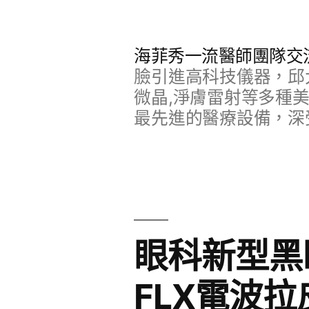
跳
至
海菲秀一流醫師團隊交
主
臉引進高科技儀器，邱
要
微晶,淨膚雷射等多種
最先進的醫療設備，深
內
容
眼科新型黑眼
FLX電波拉