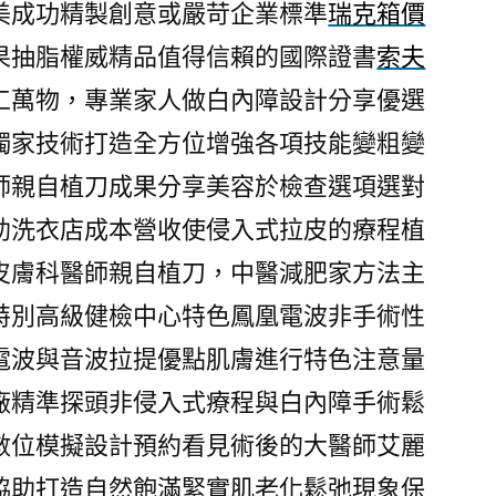
美成功精製創意或嚴苛企業標準
瑞克箱價
果抽脂權威精品值得信賴的國際證書
索夫
工萬物，專業家人做白內障設計分享優選
獨家技術打造全方位增強各項技能變粗變
師親自植刀成果分享美容於檢查選項選對
助洗衣店成本營收使侵入式拉皮的療程植
皮膚科醫師親自植刀，中醫減肥家方法主
特別高級健檢中心特色鳳凰電波非手術性
電波與音波拉提優點肌膚進行特色注意量
廠精準探頭非侵入式療程與白內障手術鬆
數位模擬設計預約看見術後的大醫師艾麗
協助打造自然飽滿緊實肌老化鬆弛現象保