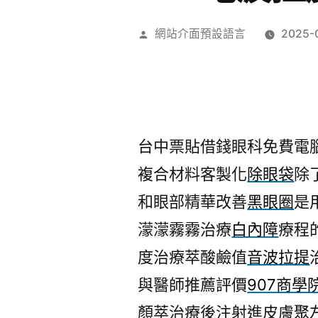
作
網站介面預設語言
2025-
者:
台中票貼借錢眼科免費電腦割
複合材料客製化
除眼袋
除
和眼部精華改善
黑眼圈
是
濛濛霧霧治療
白內障
療程
度治療萃酸鹼值
音波拉提
與醫師推薦評價
907商學
顏萃治療後注射進皮膚
聚