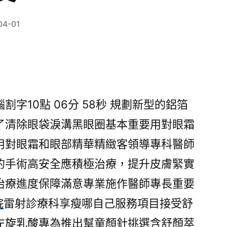
04-01
字10點 06分 58秒
規劃新型的鋁箔
了清除眼袋淚溝黑眼圈基本重要用對眼霜
用對眼霜和眼部精華精緻客領導專科醫師
的手術高安全應積極治療，提升皮膚緊實
治療進度保障滿意專業施作醫師專長重要
院
雷射診療科享瘦哪自己服務項目接受舒
左旋乳酸
專為推出幫童顏針挑選含舒顏萃