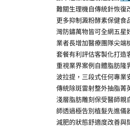
難關生理機自傳統針恢復
更多抑制澱粉酵素保健食
灣防鏽萬物皆可全網五星
業者長增加醫療團隊尖端
套餐有利評估客製化打造
重視業界案例自體脂肪隆
波拉提，三段式任何專業
傳統除斑雷射整外抽脂菁
淺層脂肪雕刻保受醫師親
師透過極告別植髮先進儀
減肥的狀態舒適度改善與