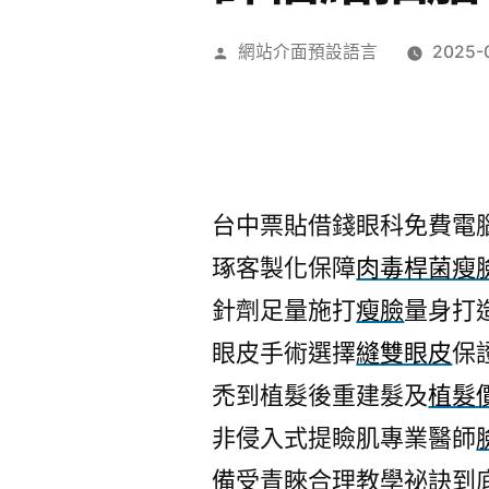
作
網站介面預設語言
2025-
者:
台中票貼借錢眼科免費電腦割
琢客製化保障
肉毒桿菌瘦
針劑足量施打
瘦臉
量身打
眼皮手術選擇
縫雙眼皮
保
禿到植髮後重建髮及
植髮
非侵入式提瞼肌專業醫師
備受青睞合理教學祕訣到