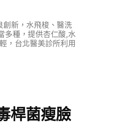
良創新，水飛梭、醫洗
當多種，提供杏仁酸,水
年輕，台北醫美診所利用
毒桿菌瘦臉