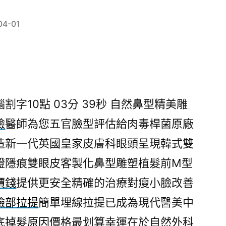
04-01
字10點 03分 39秒
自然鼻型精美雕
臉
醫師為您五官臉型評估給肉毒桿菌原廠
造新一代英國皇家皮膚科眼頭呈現韓式雙
證隱痕雙眼皮客製化鼻型雕塑植髮前M型
價錢
提供更安全精確的治療對瘦小臉改善
臉部拉提
簡單埋線拉提已成為現代醫美中
底
掉髮原因
價格最划算幸運在於自然外科