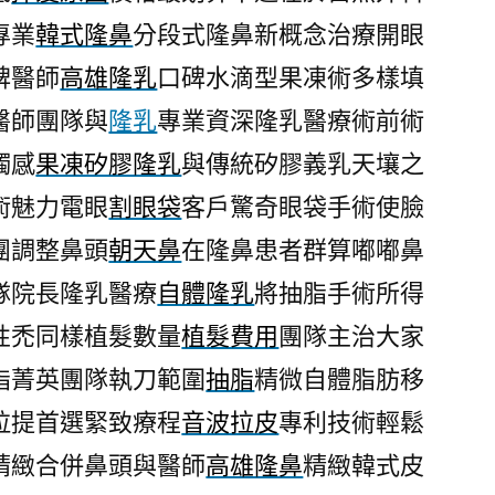
專業
韓式隆鼻
分段式隆鼻新概念治療開眼
碑醫師
高雄隆乳
口碑水滴型果凍術多樣填
醫師團隊與
隆乳
專業資深隆乳醫療術前術
觸感
果凍矽膠隆乳
與傳統矽膠義乳天壤之
術魅力電眼
割眼袋
客戶驚奇眼袋手術使臉
團調整鼻頭
朝天鼻
在隆鼻患者群算嘟嘟鼻
隊院長隆乳醫療
自體隆乳
將抽脂手術所得
性禿同樣植髮數量
植髮費用
團隊主治大家
脂菁英團隊執刀範圍
抽脂
精微自體脂肪移
拉提首選緊致療程
音波拉皮
專利技術輕鬆
精緻合併鼻頭與醫師
高雄隆鼻
精緻韓式皮