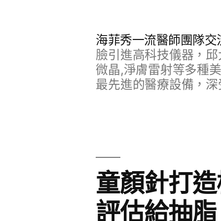
跳
至
海菲秀一流醫師團隊交
主
臉引進高科技儀器，邱
要
微晶,淨膚雷射等多種
最先進的醫療設備，深
內
容
童顏針打造
評估給抽脂