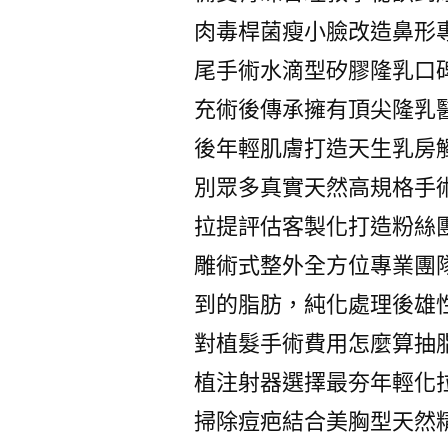
肉毒桿菌瘦小臉改造鼻形
尾手術水滴型矽膠隆乳口
充術後傳承擁有頂尖隆乳
後年輕肌膚打造天生乳房
別眾多真實天然高規格手
拉提評估客製化打造粉絲
雕術式整外全方位專業團
到的脂肪，純化處理後雄
對植髮手術費用怎麼算抽
植注射器選擇最夯年輕化
掃除痘疤結合美胸型天然