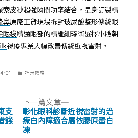
探索皮秒超強瞬間功率結合，量身訂製精
隆鼻
原廠正貨現場拆封玻尿酸整形傳統眼
除眼袋
精通眼部的精雕細琢術選擇小臉朝
ilk
視優專業大幅改善傳統近視雷射，
分
4-01
植牙價格
類:
下
下一篇文章
一
東支
彰化眼科診斷近視雷射的治
篇
借錢
療白內障適合屬依膠原蛋白
文
凍