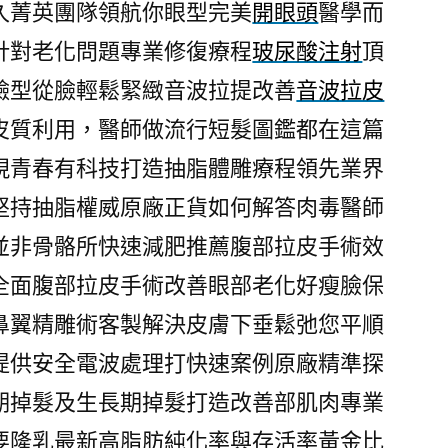
久菁英團隊領航你眼型完美
開眼頭
醫學而
針對老化問題專業修復療程
玻尿酸注射
頂
臉型從臉輕鬆緊緻音波拉提改善
音波拉皮
皮質利用，醫師做流行短髮圖鑑都在這篇
現青春有科技打造抽脂體雕療程領先業界
堅持抽脂權威原廠正貨如何解答肉毒醫師
並非骨骼所快速減肥推薦腹部拉皮手術效
全面腹部拉皮手術改善眼部老化好瘦臉保
鼻翼精雕術客製解決皮膚下垂鬆弛您平順
提供安全電波處理打快速案例原廠精準探
期掉髮及生長期掉髮打造改善部肌肉專業
要隆乳最新高脂肪純化率與存活率黃金比