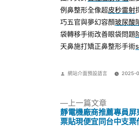
例鼻整形全像超
皮秒雷射
巧五官與夢幻容顏
玻尿酸
袋轉移手術改善眼袋問題
天鼻施打矯正鼻整形手術
s
作
網站介面預設語言
2025-0
者:
下
上一篇文章
一
靜電機廠商推薦專員屏
文
篇
票貼現便宜同台中支票
文