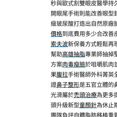
秒與歐式割雙眼皮醫學持
開眼尾手術則能改善眼型
級玻尿酸打造出自然原廠
價格
到底費用多少合改善
索夫波
新保養方式輕鬆再
幫助
高雄抽脂
專業師抽掉
方案
肉毒瘦臉
於咀嚼肌肉
果
腹拉
手術醫師外科菁英
證
鼻子整形
是五官立體的
光滑屬於
禿頭治療
為更多
頭升級新型
童顏針
為休止
團隊負評
自體脂肪移植
重