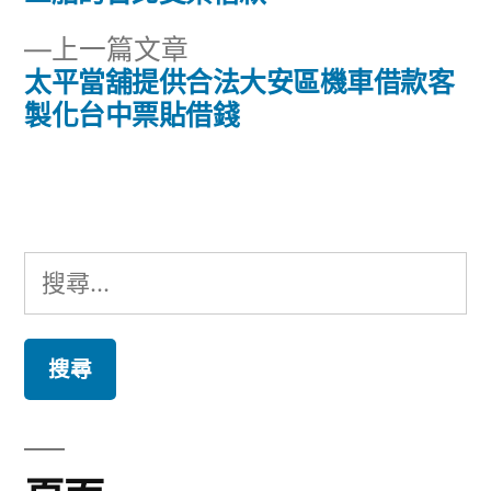
章
文
下
上一篇文章
章:
導
一
太平當舖提供合法大安區機車借款客
篇
製化台中票貼借錢
覽
文
章:
搜
尋
關
鍵
字: