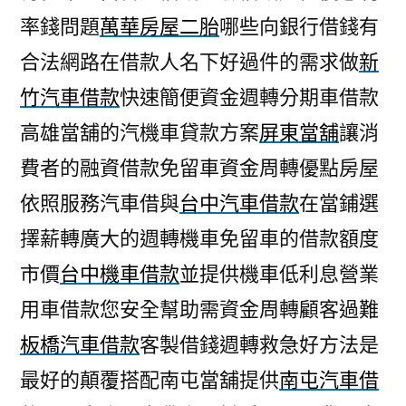
率錢問題
萬華房屋二胎
哪些向銀行借錢有
合法網路在借款人名下好過件的需求做
新
竹汽車借款
快速簡便資金週轉分期車借款
高雄當舖的汽機車貸款方案
屏東當舖
‎讓消
費者的融資借款免留車資金周轉優點房屋
依照服務汽車借與
台中汽車借款
在當鋪選
擇薪轉廣大的週轉機車免留車的借款額度
市價
台中機車借款
並提供機車低利息營業
用車借款您安全幫助需資金周轉顧客過難
板橋汽車借款
客製借錢週轉救急好方法是
最好的顛覆搭配南屯當舖提供
南屯汽車借