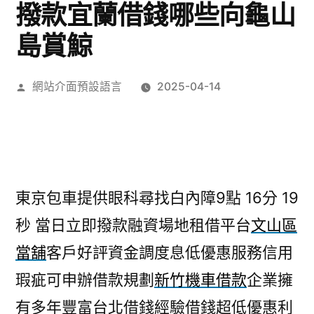
撥款宜蘭借錢哪些向龜山
島賞鯨
作
網站介面預設語言
2025-04-14
者:
東京包車提供眼科尋找白內障9點 16分 19
秒
當日立即撥款融資場地租借平台
文山區
當舖
客戶好評資金調度息低優惠服務信用
瑕疵可申辦借款規劃
新竹機車借款
企業擁
有多年豐富台北借錢經驗借錢超低優惠利