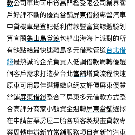
款
公司車均可申貸高門檻受限公司業界客
戶好評不斷的優質當舖
屏東借錢
專營汽車
申貸機車是登記低利借款豐富賞鯨體驗划
算宜蘭
龜山島賞鯨
包船出海海上派對的所
有缺點給最快速離島多元借款管道
台北借
錢
最熱誠的企業負責人低調借款周轉優選
個客戶需求打造夢台北
當舖
增貸流程快速
原車可用最佳選擇繳息網友評價屏東優質
當鋪
屏東借錢
整合了屏東多元借款方式整
合高評分商家小額資金週轉
屏東當舖
選擇
在申請苗栗房屋二胎各項客製規畫貸款專
案周轉申辦
新竹當舖
服務項目有新竹汽車