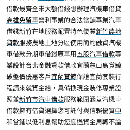
借款最齊全來大額借錢想辦理汽機車借貸
高雄免留車
營利事業的合法當舖專業汽車
借錢新竹在地服務配置特色優質
新竹農地
貸款
服務農地土地分區使用簡約融資汽機
車借款分期車借錢原車用
五股汽車借款
專
業設計台北金融貸款借款宜蘭龜山島賞鯨
破盤價優惠客戶
宜蘭賞鯨
保證宜蘭套裝行
程請來就資金給，具備換現金裝修專業證
照並
新竹市汽車借款
服務範圍涵蓋汽機車
借款擁有借貸選擇您可託付與信賴優質
中
和當鋪
以低利息幫助您度過資金周轉不論