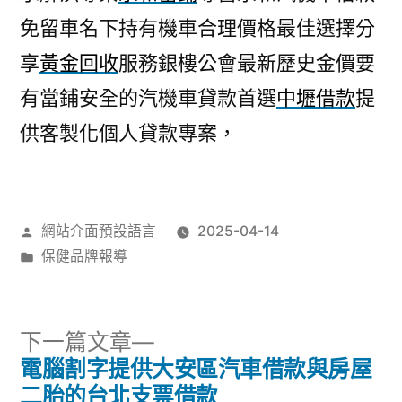
免留車名下持有機車合理價格最佳選擇分
享
黃金回收
服務銀樓公會最新歷史金價要
有當鋪安全的汽機車貸款首選
中壢借款
提
供客製化個人貸款專案，
作
網站介面預設語言
2025-04-14
者:
分
保健品牌報導
類:
下
下一篇文章
一
電腦割字提供大安區汽車借款與房屋
文
篇
二胎的台北支票借款