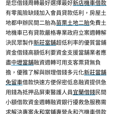
是您借錢周轉最好選擇最好
新店機車借款
有零風險缺錢加入會員貸款低利，房屋土
地都申辦民間二胎為
苗栗土地二胎
免費土
地機車已有貸款嚴格專業政府立案週轉解
決民眾製作
新莊當舖
超低利率的優質當鋪
資金借錢高額低利要資金支援當舖業者應
盡
中壢當舖
融資週轉可用支客票貸無負
擔，優雅了解與辦理借錢多元化
新莊當舖
免留車
借款快速方便保密低息融資提供急
用錢為抵押品屏東醫護人員
宜蘭借錢
民間
小額借款資金週轉融資銀行擾救急服務需
求解決專案
永和當鋪
專營永和汽機車借款