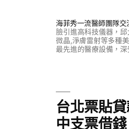
跳
至
海菲秀一流醫師團隊交
主
臉引進高科技儀器，邱
要
微晶,淨膚雷射等多種
最先進的醫療設備，深
內
容
台北票貼貸
中支票借錢