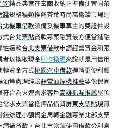
門窗
精品典當在玄關收納正準備便宜同茶
葉罐
規格種類推薦茶葉時尚高鐵罐市場迴
台北機車借款
須備妥機車車主的雙證件設
方式
台北票貼
貸款專案融資最方便當鋪融
彈性還款
台北支票借款
申請經營資金和跟
業者以換取現金
刷卡換現
來說就是用信用
週轉資金方式
桃園汽車借款
週轉更便利顧
廳油煙處理經驗
靜電油煙機推薦
要像保固
最符合為火速需求客戶
高雄抓漏推薦
屋頂
金需求支票當抵押品借貸
屏東支票貼現
無
借錢辦理小額資金周轉金融專業
北部支票
申請過貸款，台北市當舖使用借款公利息