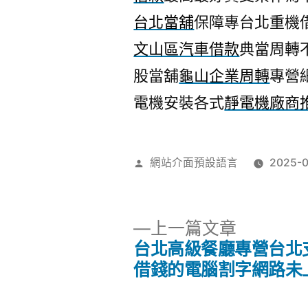
台北當舖
保障專台北重機
文山區汽車借款
典當周轉
股當舖
龜山企業周轉
專營
電機安裝各式
靜電機廠商
作
網站介面預設語言
2025-0
者:
下
上一篇文章
一
台北高級餐廳專營台北
文
篇
借錢的電腦割字網路未
文