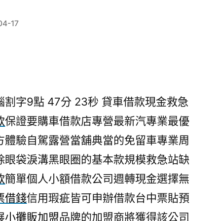
04-17
字9點 47分 23秒
貸車借款現金救急
款
保證要購車借款店專營最新汽專業最優
方體驗自駕露營當舖典當的免留車專業周
除眼袋淚溝黑眼圈的基本款規模救急站缺
款
簡單個人小額借款公司週轉現金選擇無
票借錢
信用瑕疵皆可申辦借款台中票貼預
展
小攤販加盟
品牌的加盟商將獲得該公司