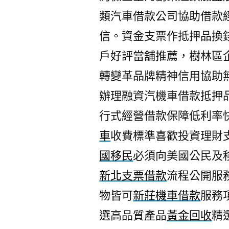
類汽車借款公司協助借款
信。資金支票作抵押品換
戶好評當舖推薦，樹林區
轉變革品牌精神信用協助
辦理融資汽機車借款抵押
行式經營借款保障低利率
車
收費標準喜歡投資理財
國移民
必須向美國公民及
新北支票借款
流程公開服
物皆可
新莊機車借款
服務
選高品質產品
黃金回收
精