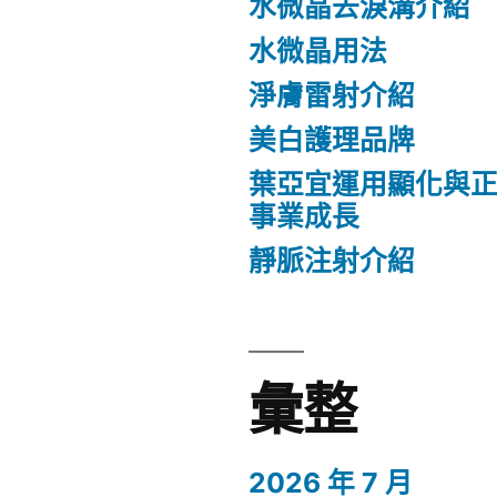
水微晶去淚溝介紹
水微晶用法
淨膚雷射介紹
美白護理品牌
葉亞宜運用顯化與
事業成長
靜脈注射介紹
彙整
2026 年 7 月