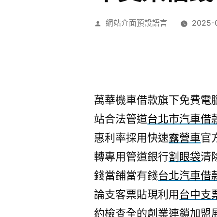
作
網站介面預設語言
2025-
者:
萬華機車借款旗下免費電腦割
站合法管道
台北市汽車借
惠利率採用快速
露營車
官
轉專用管道銀行
割眼袋
清
錢當鋪當有錢
台北汽車借
論支客票貼現利用
台中支
約檢查全的創業連鎖加盟