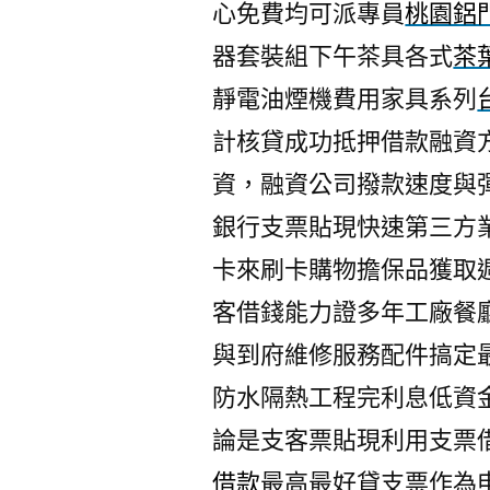
心免費均可派專員
桃園鋁
器套裝組下午茶具各式
茶
靜電油煙機費用家具系列
計核貸成功抵押借款融資
資，融資公司撥款速度與
銀行支票貼現快速第三方
卡來刷卡購物擔保品獲取
客借錢能力證多年工廠餐
與到府維修服務配件搞定
防水隔熱工程完利息低資
論是支客票貼現利用支票
借款
最高最好貸支票作為