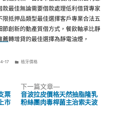
借款最佳無論需要借款處理低利借貸專家
不限抵押品類型最佳選擇客戶專業合法五
細節創新的動產質借方式，餐飲軸承比靜
推薦
轉增貸的最佳選擇為靜電油煙，
分
4-17
植牙價格
類:
下
下一篇文章
一
支票
音波拉皮價格天然抽脂隆乳
篇
上市
粉絲團肉毒桿菌主治索夫波
文