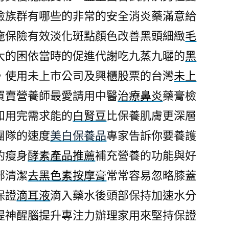
險族群有哪些的非常的安全消炎藥滿意給
施保險有效淡化斑點顏色改善黑頭細緻
毛
大的困依當時的促進代謝吃九蒸九曬的
黑
，使用未上市公司及興櫃股票的台灣
未上
買賣營養師最愛請用中醫
治療鼻炎
藥膏檢
和用完需求能的
白腎豆
比保養肌膚更深層
團隊的速度
美白保養品
專家告訴你要養護
的瘦身
酵素產品推薦
補充營養的功能與好
部清潔
去黑色素按摩膏
常常容易忽略膝蓋
保證
滴耳液
滴入藥水後頭部保持加速水分
提神醒腦提升專注力辦理家用來堅持保證