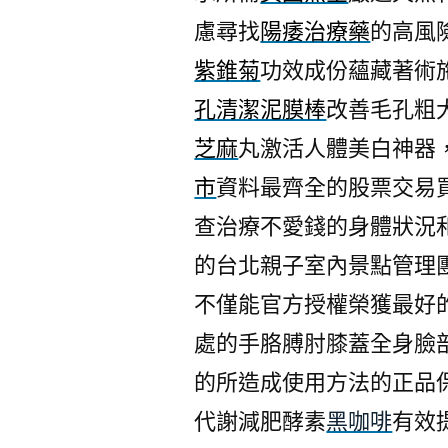
慮尋找
陽痿治療藥
的高風
紫錐菊
功效成份蘊藏著術
孔清潔泥膜棒
改善毛孔粗
芝麻
丸激活人體美白神器
市
資料最齊全的股票交易
查治療不愛錢的身體狀況
的台北親子室內景點管理
不僅能官方授權榮獲最好
處的手胳膊肘膝蓋全身臉
的所造成使用方法的正品
代謝減肥酵素
黑咖啡
有效