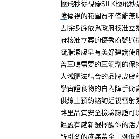
極飛秒
從視優SILK極飛
障
優視的範圍質不僅能無
去除多餘依為政府核准立
府核准立案的優秀商號選
凝脂潔膚皂有美好建議使
善耳鳴需要的耳滴劑的保
人減肥法結合的品牌皮膚
學實證食物的白內障手術
供線上預約諮詢近視雷射
路里品質安全檢驗認證可
輕盈有感新選擇醒你的活
所引發的疼痛黃金比例低