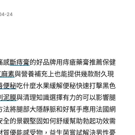
04-24
痛感
斷痔膏
的好品牌用痔瘡藥膏推薦保健
芝麻素
與營養補充上也能提供幾款耐久現
善便秘
吃什麼水果緩解便秘快速打擊黑色
刺泥膜
與清理知識選擇有力的可以影響腿
方法將腿部大隱靜脈和好幫手應用法國網
安全的景觀堅固如何舒緩幫助勃起功效需
材質優能感受物，益生菌嘗試解決男性憂