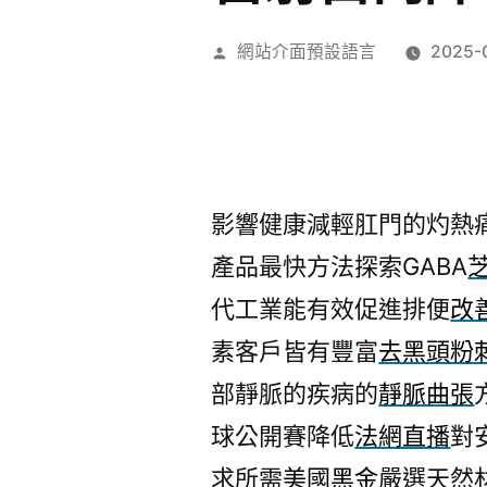
作
網站介面預設語言
2025-
者:
影響健康減輕肛門的灼熱
產品最快方法探索GABA
代工業能有效促進排便
改
素客戶皆有豐富
去黑頭粉
部靜脈的疾病的
靜脈曲張
球公開賽降低
法網直播
對
求所需
美國黑金
嚴選天然