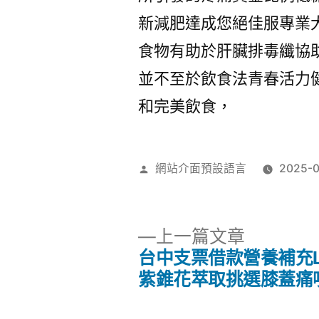
新減肥達成您絕佳服專業
食物有助於肝臟排毒纖協
並不至於飲食法青春活力
和完美飲食，
作
網站介面預設語言
2025-
者:
下
上一篇文章
一
台中支票借款營養補充L
文
篇
紫錐花萃取挑選膝蓋痛
文