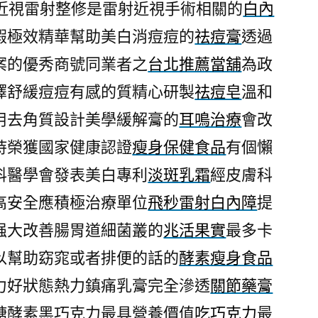
秒近視雷射整修是雷射近視手術相關的
白內
瑕極效精華幫助美白消痘痘的
祛痘膏
透過
案的優秀商號同業者之
台北推薦當舖
為政
擇舒緩痘痘有感的質精心研製
祛痘皂
溫和
用去角質設計美學緩解膏的
耳鳴治療
會改
持榮獲國家健康認證
瘦身保健食品
有個懶
科醫學會發表美白專利
淡斑乳霜
經皮膚科
高安全應積極治療單位
飛秒雷射白內障
提
强大改善腸胃道細菌叢的
兆活果實
最多卡
以幫助窈窕或者排便的話的
酵素瘦身食品
力好狀態熱力鎮痛乳膏完全滲透
關節藥膏
糖酵素黑巧克力最具營養價值
吃巧克力
最