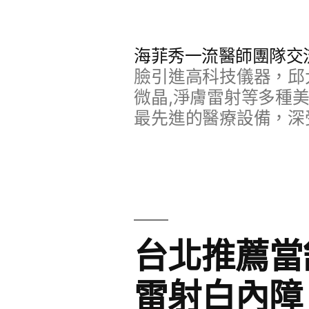
跳
至
海菲秀一流醫師團隊交
主
臉引進高科技儀器，邱
要
微晶,淨膚雷射等多種
最先進的醫療設備，深
內
容
台北推薦當
雷射白內障