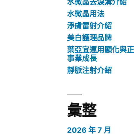
水微晶去淚溝介紹
水微晶用法
淨膚雷射介紹
美白護理品牌
葉亞宜運用顯化與
事業成長
靜脈注射介紹
彙整
2026 年 7 月