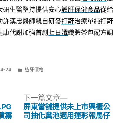
大研生醫堅持提供安心
護肝保健食品
從給
助許漢忠醫師親自研發
打鼾
治療單純打鼾
健康代謝加強首創
七日孅
孅體茶包配方調
分
04-24
植牙價格
類:
下
下一篇文章
一
PG
屏東當舖提供未上市興櫃公
篇
噴霧
司抽化糞池適用運彩報馬仔
文