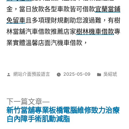
金，當日放款各型車款皆可借款
宜蘭當鋪
免留車
且多項理財規劃助您渡過難，有樹
林當舖汽車借款推薦店家
樹林機車借款
專
業實體溫馨店面汽機車借款，
作
分
網站介面預設語言
2025-05-09
吳紹琥
者:
類:
下
下一篇文章
一
新竹當舖專業板橋電腦維修致力治療
文
篇
白內障手術肌動減脂
文