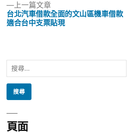
章
下
上一篇文章
章:
導
一
台北汽車借款全面的文山區機車借款
篇
適合台中支票貼現
覽
文
章:
搜
尋
關
鍵
字:
頁面