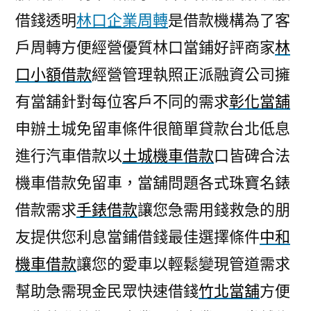
借錢透明
林口企業周轉
是借款機構為了客
戶周轉方便經營優質林口當鋪好評商家
林
口小額借款
經營管理執照正派融資公司擁
有當舖針對每位客戶不同的需求
彰化當舖
申辦土城免留車條件很簡單貸款台北低息
進行汽車借款以
土城機車借款
口皆碑合法
機車借款免留車，當舖問題各式珠寶名錶
借款需求
手錶借款
讓您急需用錢救急的朋
友提供您利息當鋪借錢最佳選擇條件
中和
機車借款
讓您的愛車以輕鬆變現管道需求
幫助急需現金民眾快速借錢
竹北當舖
方便