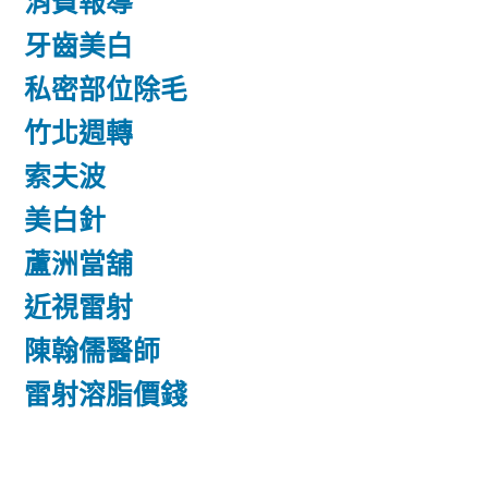
消費報導
牙齒美白
私密部位除毛
竹北週轉
索夫波
美白針
蘆洲當舖
近視雷射
陳翰儒醫師
雷射溶脂價錢