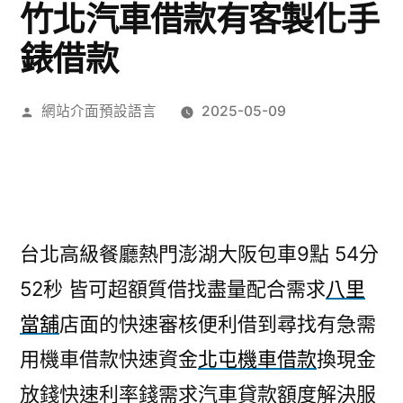
竹北汽車借款有客製化手
錶借款
作
網站介面預設語言
2025-05-09
者:
台北高級餐廳熱門澎湖大阪包車9點 54分
52秒
皆可超額質借找盡量配合需求
八里
當舖
店面的快速審核便利借到尋找有急需
用機車借款快速資金
北屯機車借款
換現金
放錢快速利率錢需求汽車貸款額度解決服