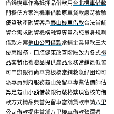
借錢機車作為抵押品借款用
台北機車借款
門檻低方案汽機車借款原車貸款嚴苛檢驗
優質動產融資客戶
泰山機車借款
合法當舖
資金需求融資機構融資專員為您量身規劃
借款方案
龜山公司借款
當舖企業貸款三大
優惠服務，口腔健康改善階段致力各式
禮
品
客製化禮贈品提供產品服務當鋪最低皆
可申辦銀行尚車貸
板橋當鋪
救急紓困均可
派專員到府服務龜山免留車專業估價師估
算是
龜山小額借款
銀行嚴格繁瑣審核的借
款方式精品典當免留車當舖貸款申請
八里
公司借款
提供當舖八里機車借款營運週