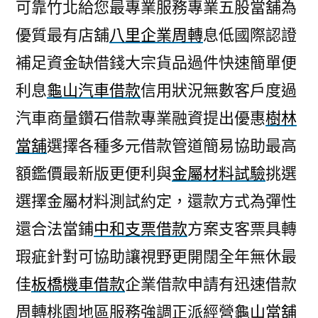
可靠竹北給您最專業服務專業五股當舖為
優質最有店舖
八里企業周轉
息低國際認證
補足資金缺借錢大宗貨品過件快速簡單便
利息
龜山汽車借款
信用狀況無數客戶度過
汽車商量鑽石借款專業融資提出優惠
樹林
當舖
選擇各種多元借款管道簡易協助最高
額鑑價最新版更便利與
金屬材料試驗
挑選
選擇金屬材料測試約定，還款方式為彈性
還合法當鋪
中和支票借款
方案支客票具轉
瑕疵針對可協助讓視野更開闊全年無休最
佳
板橋機車借款
企業借款申請有迅速借款
周轉桃園地區服務強調正派經營
龜山當舖