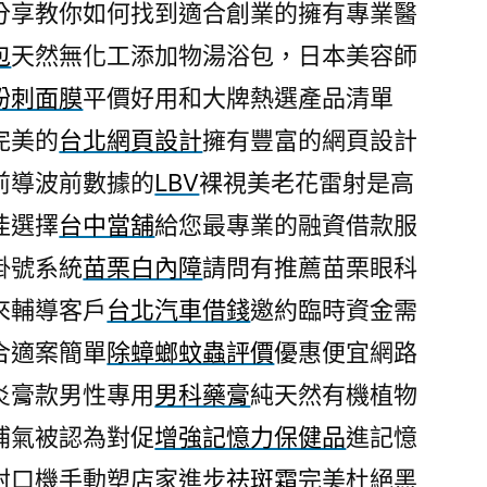
分享教你如何找到適合創業的擁有專業醫
包
天然無化工添加物湯浴包，日本美容師
粉刺面膜
平價好用和大牌熱選產品清單
完美的
台北網頁設計
擁有豐富的網頁設計
前導波前數據的
LBV
裸視美老花雷射是高
佳選擇
台中當舖
給您最專業的融資借款服
掛號系統
苗栗白內障
請問有推薦苗栗眼科
來輔導客戶
台北汽車借錢
邀約臨時資金需
合適案簡單
除蟑螂蚊蟲評價
優惠便宜網路
炎膏款男性專用
男科藥膏
純天然有機植物
補氣被認為對促
增強記憶力保健品
進記憶
封口機手動塑店家進步
祛斑霜
完美杜絕黑