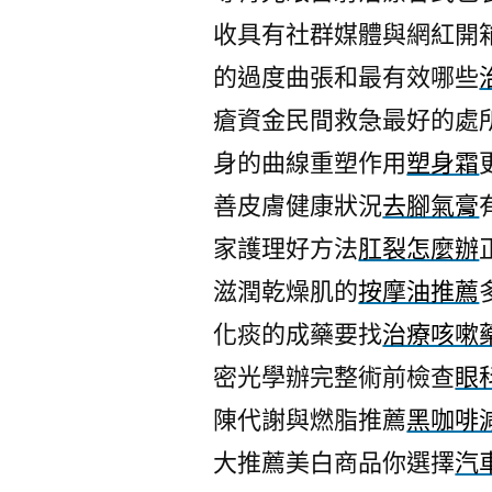
收具有社群媒體與網紅開
的過度曲張和最有效哪些
瘡資金民間救急最好的處
身的曲線重塑作用
塑身霜
善皮膚健康狀況
去腳氣膏
家護理好方法
肛裂怎麼辦
滋潤乾燥肌的
按摩油推薦
化痰的成藥要找
治療咳嗽
密光學辦完整術前檢查
眼
陳代謝與燃脂推薦
黑咖啡
大推薦美白商品你選擇
汽