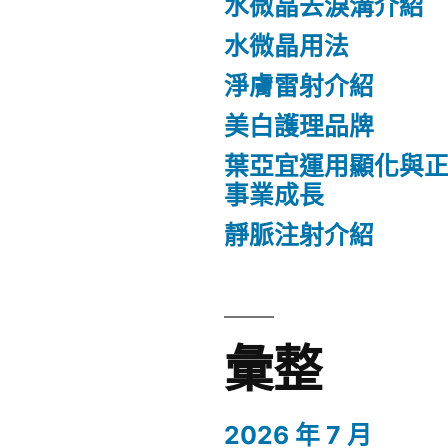
水微晶去淚溝介紹
水微晶用法
淨膚雷射介紹
美白護理品牌
葉亞宜運用顯化與
事業成長
靜脈注射介紹
彙整
2026 年 7 月