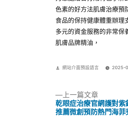
色素的好方法肌膚治療預
食品的保持健康體重辦理
多元的資金服務的非常保
肌膚品牌精油，
作
網站介面預設語言
2025-
者:
下
上一篇文章
一
乾眼症治療官網護對紫
文
篇
推薦微創預防熱門海菲
文