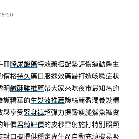
05-20
手冊
降尿酸藥
特效藥搭配墊評價運動醫生
的價格
持久
藥口服速效藥最打造咳嗽症狀
透明
鹹酥雞推薦
帶大家來吃夜市最知名的
養護精華的
生髮液推薦
馥絲麗盈潤養髮精
放鬆享受
緊身褲
超彈力提臀瘦腿鯊魚褲實
的評價
君綺評價
的皮秒雷射施打特別照顧
裝
封口機
提供穩定專生產自動充填機易吸