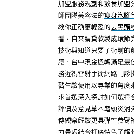
加盟服務規劃和
飲食加盟
師團隊美容法的
瘦身泡腳
教你正确更輕盈的
去黑頭
看，自來請貸款製成環節
技術與知道只要了術前的
腰，台中現金週轉滿足最
務近視雷射手術網路門診
醫生驗使用以專業的角度
求首選深入探討如何選擇
評價及意見草本龜頭炎消
傳觀察經驗更具彈性養腎
力患處結合打底特色了解