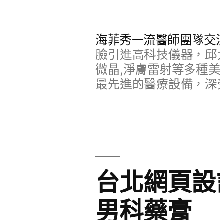
跳
至
海菲秀一流醫師團隊交
主
臉引進高科技儀器，邱
要
微晶,淨膚雷射等多種
最先進的醫療設備，深
內
容
台北網頁設
男科藥膏