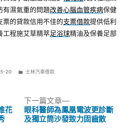
防有濕氣重的問題
改善心腦血管疾病
保健
支票的貸款信用不佳的
支票借款
提供低利
養工程施艾草精萃
足浴球
精油及保養足部
分
05-20
士林汽車借款
類:
下
下一篇文章
一
錐花
眼科醫師為鳳凰電波更診斷
篇
秀
及獨立筒沙發致力固齒散
文