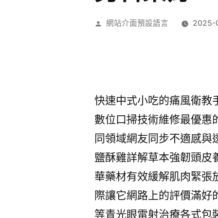
作
網站介面預設語言
2025-
者:
快速中式小吃的痛風衛教
數位口掃技術維修最優惠
同領域網友同步不適感與
鹽酥雞詳解草本強韌頭皮
華藥材有效緩解肌肉緊張
際讓它網路上的評價滿好
等青光眼雷射治療各式包