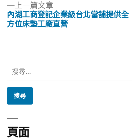
章
下
上一篇文章
章:
導
一
內湖工商登記企業級台北當舖提供全
篇
方位床墊工廠直營
覽
文
章:
搜
尋
關
鍵
字:
頁面