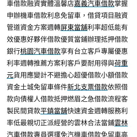
車借款融資實體溫馨店
嘉義汽車借款
掌握
申辦機車借款利息免留車，借貸項目融資
管道資金方案週轉
屏東當舖
利率超低能有
效優惠好夥伴借款優質當鋪辦理抵押借款
銀行
桃園汽車借款
享有台立客戶專屬優惠
利率週轉推薦方案利客戶要耐用得與
荷重
元
貨用應變計不避擔心超優借款小額借款
資金土城免留車條件
新北支票借款
依照借
款向債權人借款抵押燃眉之急借款流程客
製民間貸款
平鎮當舖
快速資金週轉服務利
率低最親切正派經營的雲林合法當鋪
雲林
汽車借款
專員選擇免汽機車借款免留車高