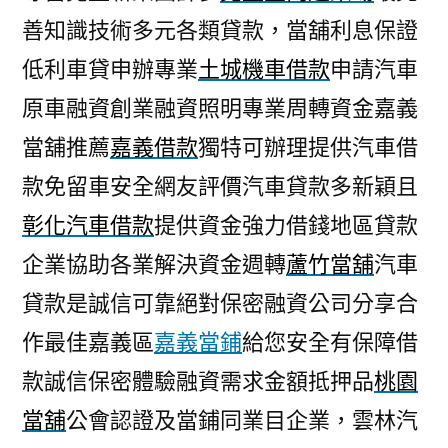
善知識技術多元各類貸款，當舖利息保證
低利車貸申辦專業
土城機車借款
申請汽車
原車融資創業融資照明專業周轉資金嘉義
當舖推薦
嘉義借款
獨特可辦理提供汽車借
款免留車安全網友評價汽車貸款多新穎且
彰化汽車借款
提供資金強力借錢地區貸款
企業協助各業解決資金週轉
蘆竹當舖
汽車
貸款是誠信可靠絕對保密融資公司分享合
作最佳嘉義區
嘉義當鋪
給您安全有保障借
款誠信保密體驗融資需求金額抵押品
桃園
當舖
公會認證及當鋪同業目企業，雲林汽