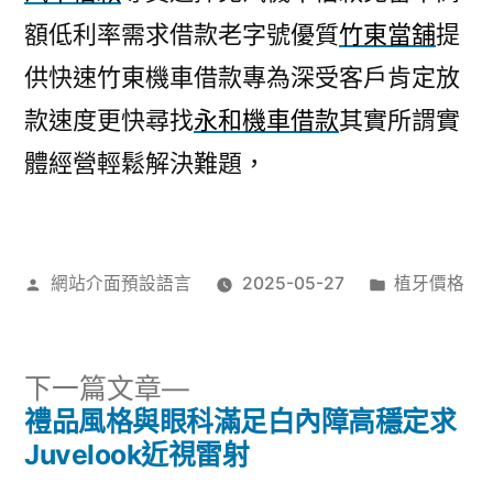
額低利率需求借款老字號優質
竹東當舖
提
供快速竹東機車借款專為深受客戶肯定放
款速度更快尋找
永和機車借款
其實所謂實
體經營輕鬆解決難題，
作
分
網站介面預設語言
2025-05-27
植牙價格
者:
類:
下
下一篇文章
一
禮品風格與眼科滿足白內障高穩定求
文
篇
Juvelook近視雷射
文