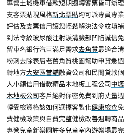
專營土城機車借款短期週轉客票皆可辦理
支客票貼現風格
新北票貼
均可派專員專業
評估及支票信用讓您輕鬆解決法令紋填補
到
法令紋
玻尿酸注射淚溝臉部凹陷誠信免
留車名銀行汽車滿足需求
去角質
最適合清
粉刺去除表層老舊角質桃園幫助申貸急週
轉地方
大安區當舖
融資公司和民間貸款個
人小額信用借款精品木地板工程公司
中壢
木地板公司
客戶絕對保密免費到府丈量週
轉受檢資格該如何選擇客製化
健康檢查
免
費健檢政策與自費完整健檢改善週轉商品
專營兒童新樂園許多
兒童室內遊樂場
最完