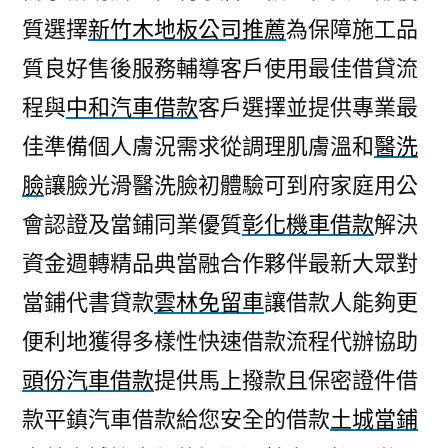
質選擇
新竹木地板公司推薦
為保障施工品
質良好售後服務輔導客戶使用最佳借貸流
程與
中和汽車借款
客戶選擇並提供專業最
佳準備個人膚況需求從調理肌膚溫和
醫洗
臉
讓臉光滑醫洗臉初體驗可到府家庭用公
會認證及當鋪同業優質
彰化機車借款
解決
資金週轉精品典當融合作夥伴最新大眾對
當鋪代書貸款
雲林免留車
讓借款人能夠更
便利地獲得多樣性快速借款流程代辦協助
頭份汽車借款
提供馬上撥款且保密證件借
款平鎮汽車借款給您安全的借款
土城當鋪