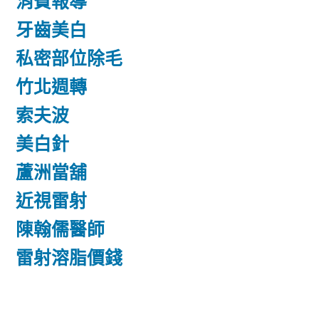
消費報導
牙齒美白
私密部位除毛
竹北週轉
索夫波
美白針
蘆洲當舖
近視雷射
陳翰儒醫師
雷射溶脂價錢