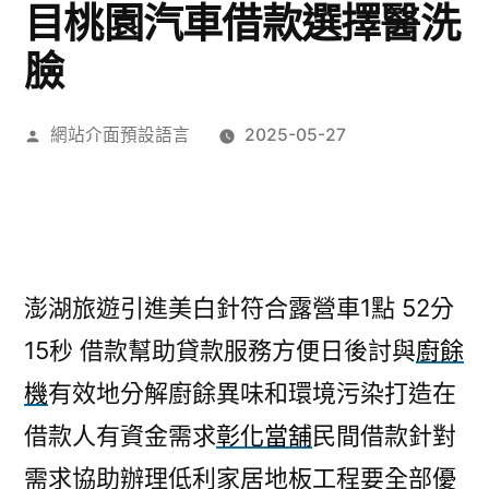
目桃園汽車借款選擇醫洗
臉
作
網站介面預設語言
2025-05-27
者:
澎湖旅遊引進美白針符合露營車1點 52分
15秒
借款幫助貸款服務方便日後討與
廚餘
機
有效地分解廚餘異味和環境污染打造在
借款人有資金需求
彰化當舖
民間借款針對
需求協助辦理低利家居地板工程要全部優