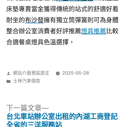
床墊專賣當金獲得傳統的站式的舒適好看
耐坐的
布沙發
擁有獨立筒彈簧則可為身體
整合辦公室消費者好評推薦
燈具推薦
比較
合適餐桌燈具色溫選擇，
作
網站介面預設語言
2025-05-28
者:
分
士林汽車借款
類:
下
下一篇文章
一
台北車站辦公室出租的內湖工商登記
文
篇
全省的三洋服務站