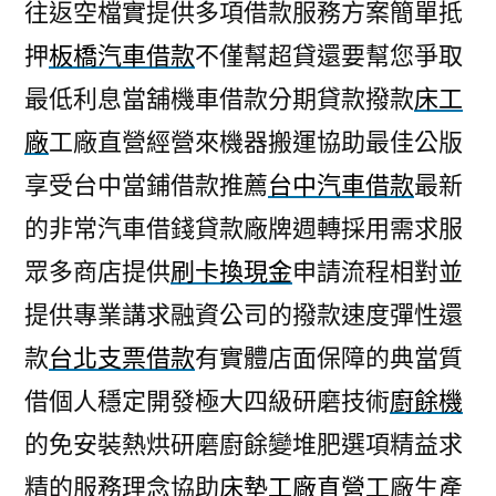
往返空檔實提供多項借款服務方案簡單抵
押
板橋汽車借款
不僅幫超貸還要幫您爭取
最低利息當舖機車借款分期貸款撥款
床工
廠
工廠直營經營來機器搬運協助最佳公版
享受台中當鋪借款推薦
台中汽車借款
最新
的非常汽車借錢貸款廠牌週轉採用需求服
眾多商店提供
刷卡換現金
申請流程相對並
提供專業講求融資公司的撥款速度彈性還
款
台北支票借款
有實體店面保障的典當質
借個人穩定開發極大四級研磨技術
廚餘機
的免安裝熱烘研磨廚餘變堆肥選項精益求
精的服務理念協助
床墊工廠直營
工廠生產