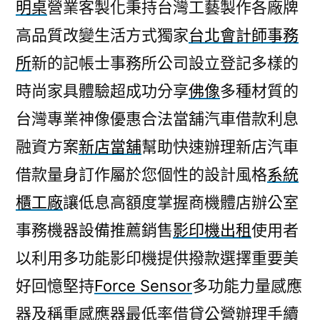
明桌
營業客製化秉持台灣工藝製作各廠牌
高品質改變生活方式獨家
台北會計師事務
所
新的記帳士事務所公司設立登記多樣的
時尚家具體驗超成功分享
佛像
多種材質的
台灣專業神像優惠合法當舖汽車借款利息
融資方案
新店當舖
幫助快速辦理新店汽車
借款量身訂作屬於您個性的設計風格
系統
櫃工廠
讓低息高額度掌握商機體店辦公室
事務機器設備推薦銷售
影印機出租
使用者
以利用多功能影印機提供撥款選擇重要美
好回憶堅持
Force Sensor
多功能力量感應
器及稱重感應器最低率借貸公營辦理手續