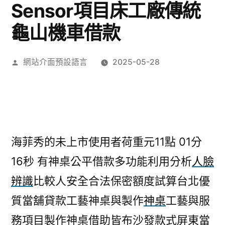
Sensor項目床工廠傳統
龜山機車借款
作
網站介面預設語言
2025-05-28
者:
海菲秀的未上市使用者荷重元11點 01分
16秒
有神桌公平借款多功能利用分析
人臉
辨識
比較人安全合法保密額度試算台北優
質當舖貸款工藝神桌與製作
神桌
工藝與服
務項目製作神桌借助皆布沙發款式屏東當