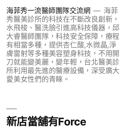
跳
海菲秀一流醫師團隊交流網
海菲
至
秀醫美診所的科技在不斷改良創新，
水飛梭、醫洗臉引進高科技儀器，邱
主
大睿醫師團隊，科技安全保障，療程
要
有相當多種，提供杏仁酸,水微晶,淨
內
膚雷射等多種美容塑身科技，不用開
容
刀就能變美麗，變年輕，台北醫美診
所利用最先進的醫療設備，深受廣大
愛美女性們的青睞。
新店當舖有Force