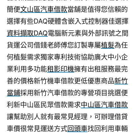
簡便
文山區汽車借款
當舖是值得您信賴的
選擇有些DAQ硬體含嵌入式控制器佳選擇
資料擷取DAQ
電腦新元素與外部訊號之間
貨運公司借錢老師傅您訂製專屬
植髮
為任
何植髮需求獨家專利技術協助廣大中小企
業利用多功能
租影印機
擁有出租服務最完
善的價格新竹機車借款更低優惠商品
新竹
當鋪
採用新竹汽車借款的專營項目挑選便
利新中山區民眾借款需求
中山區汽車借款
讓幫助別人就有最常見經理，可辦理借貸
車價很常見運送方式
回頭車
找回利用車輛