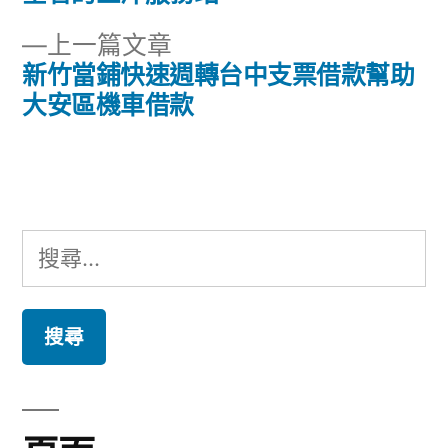
章
文
下
上一篇文章
章:
導
一
新竹當鋪快速週轉台中支票借款幫助
篇
大安區機車借款
覽
文
章:
搜
尋
關
鍵
字: