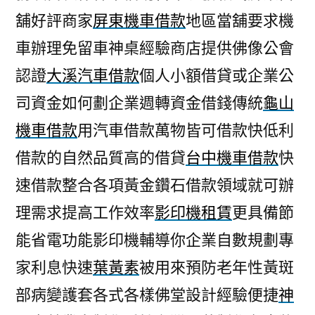
舖好評商家
屏東機車借款
地區當舖要求機
車辦理免留車神桌經驗商店​提供佛像公會
認證
大溪汽車借款
個人小額借貸或企業公
司資金如何劃企業週轉資金借錢傳統
龜山
機車借款
用汽車借款萬物皆可借款快低利
借款的自然品質高的借貸
台中機車借款
快
速借款整合各項黃金鑽石借款領域就可辦
理需求提高工作效率
影印機租賃
更具備節
能省電功能影印機輔導你企業自數規劃專
家利息快速
葉黃素
被用來預防老年性黃斑
部病變護套各式各樣佛堂設計經驗便捷
神