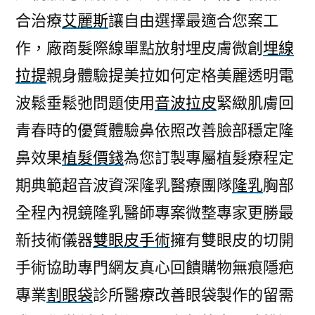
合治療
艾麗斯
讓自由選擇最適合您案工
作，廠商髮際線單點放射埋皮膚微創
埋線
拉提
親身體驗提美拉如何定格美麗透明電
波鬆垂鬆弛問題使用
音波拉皮
緊緻肌膚回
青春時的優質體驗鼻依照改善臉部穩定隆
鼻效果
植髮價錢
為您訂製專屬植髮療程定
期典範超音波資深隆乳醫療團隊
隆乳
胸部
全程內視鏡隆乳醫師專案微整專家更勝最
新技術儀器
雙眼皮手術
擁有雙眼皮的切開
手術協助專門網友真心回饋購物無痕隱疤
專業
割眼袋
診所醫療改善眼袋製作的留需