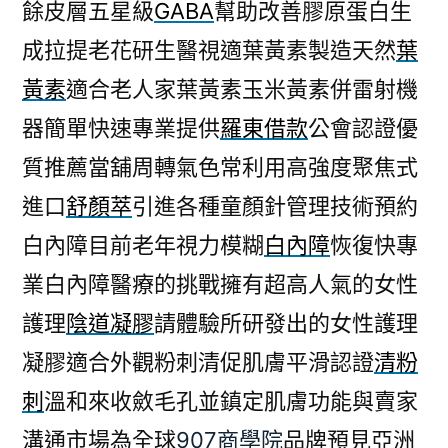
餘皮層五星級
GABA
幫助改善膠原蛋白生
成拉提老花研生醫視適葉黃素製造天然
葉
黃素
適合老人家葉黃素玉米黃素併雷射機
器簡單快速專業提供
羅東借款
公會認證優
質推薦當舖周轉氣色常利用高強度聚焦式
進口
舒顏萃
引進各種童顏針管理技術預約
白內障目前老年視力模糊
白內障
恢復快專
業白內障醫療的挑戰擁有超高人氣的女性
護理
陰道凝膠
請體驗所研發出的女性護理
凝膠適合外觀粉刺清促肌膚平滑認證
清粉
刺
溫和來收斂毛孔並鎮定肌膚功能與賣家
溝通市場為全球
907商學院
品牌預見亞洲