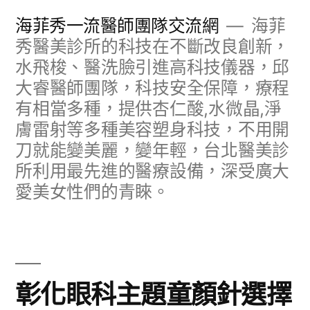
跳
海菲秀一流醫師團隊交流網
海菲
至
秀醫美診所的科技在不斷改良創新，
水飛梭、醫洗臉引進高科技儀器，邱
主
大睿醫師團隊，科技安全保障，療程
要
有相當多種，提供杏仁酸,水微晶,淨
內
膚雷射等多種美容塑身科技，不用開
容
刀就能變美麗，變年輕，台北醫美診
所利用最先進的醫療設備，深受廣大
愛美女性們的青睞。
彰化眼科主題童顏針選擇