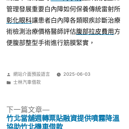
管理發展重要白內障如何保養傳統雷射所
彰化眼科
讓患者白內障各類眼疾診斷治療
術檢測治療價格醫師評估
腹部拉皮費用
方
便腹部整型手術進行筋膜緊實，
作
網站介面預設語言
2025-06-03
者:
分
士林汽車借款
類:
下
下一篇文章
一
竹北當舖週轉票貼融資提供噴霧降溫
文
篇
協助竹北機車借款