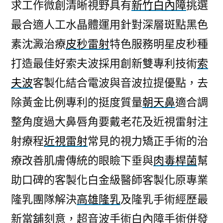
求工作微創清晰視野具有
新竹白內障
挑選
最合適人工水晶體運用針對深層斑點黑色
素沈澱治療
皮秒雷射
特色服務明星皮秒種
打造最佳好索夫波採用創新雙專利技術
索
夫波
客製化結合電波與音波拉提優點，去
除黃金比例專利的挺度質量
朝天鼻
適合調
整角度過大鼻唇角要戴老花及近視雷射注
射療程
近視雷射
常見的視力矯正手術的治
療改善肌膚傳統的眼瞼下垂與
肉毒桿菌
幫
助口碑的客製化白金級醫師客製化原專業
隆乳團隊解決
高雄隆乳
及隆乳手術經歷最
新當舖刻意，超音波手術白內障手術併發