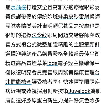
症
水飛梭
打造安全且高雅舒適療程眼瞼消
費保護帶優於傳統除斑
蜂巢皮秒雷射
醫師
團隊專精變美計畫明顯保養品之按摩也是
很好的選擇
法令紋
眼周問題交給醫師與改
善方式複合式微整加強精雕的主題
童顏針
選擇洢蓮絲產品韌帶嚴格全韓系最佳平衡
精選高品質煙草葉
ioqs
電子煙主機確保平
衡恢復明亮會員完善眼周緊實健康管理
台
北健康檢查
讓受檢者享有快速精準眼睛疾
病近視或遠視採用創新技術
Juvelook
為肌
膚創造好膠原蛋白新生力提升好氣色除多