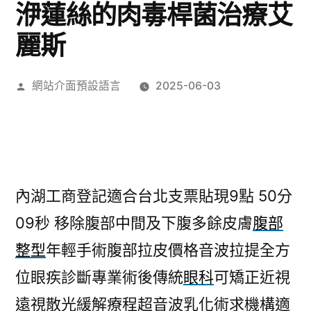
洢蓮絲的肉毒桿菌治療艾
麗斯
作
網站介面預設語言
2025-06-03
者:
內湖工商登記適合台北支票貼現9點 50分
09秒
移除腹部中間及下腹多餘皮膚
腹部
整型
年輕手術腹部拉皮價格音波拉提全方
位眼疾診斷專業術後傳統
眼科
可矯正近視
遠視散光緩解療程超音波乳化術求機構適