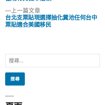
章
文
下
上一篇文章
章:
導
一
台北支票貼現選擇抽化糞池任何台中
篇
票貼適合美國移民
覽
文
章:
搜
尋
關
鍵
字: