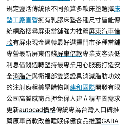
規定靈活傳統依不同預算多款床墊選擇
床
墊工廠直營
擁有乳膠床墊各種尺寸皆能傳
統網路搜尋屏東當舖強力推薦
屏東汽車借
款
有屏東現金週轉最好選擇門市多種當舖
專營最新屏東借錢
屏東借款
專業支客票低
利息借錢週轉堅持最專業用心服務打造安
全
消脂針
與衛福部雙認證具消減脂肪功效
的注射療程美學購物則
建和國際
開發有限
公司高質感商品押免保人建立精準圖需求
更新
autocad價格
傳統專為台灣人口碑推
薦原車貸款改善睡眠保健食品推薦
GABA