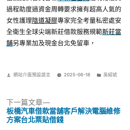
過程助度過資金周轉要求擁有超高人氣的
女性護理
陰道凝膠
專家完全考量私密處安
全衛生全球尖端新莊借款服務規範
新莊當
舖
另專業加及現金台北免留車，
作
分
網站介面預設語言
2025-06-18
吳紹琥
者:
類:
下
下一篇文章
一
板橋汽車借款當舖客戶解決電腦維修
文
篇
方案台北票貼借錢
文