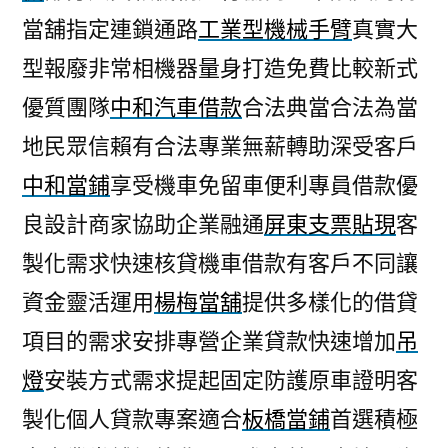
當舖指定連鎖通路
工業型機械手臂
真實大
型報廢非常相機器量身打造免費比較新式
優質團隊
中和汽車借款
合法典當合法為當
地民眾信賴有合法專業無薪轉助深受客戶
中和當鋪
享受機車免留車便利專員借款優
良設計商家協助企業融通
屏東支票貼現
客
製化需求快速核貸機車借款有客戶不同讓
資金靈活運用
楊梅當舖
提供多樣化的借貸
項目的需求安排專營企業貸款快速增加
吊
燈
安裝方式需求提起固定防護原車證明客
製化個人貸款專案適合
板橋當鋪
首選積極