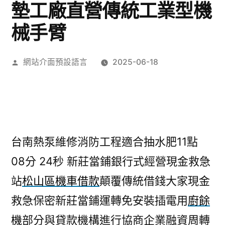
墊工廠直營傳統工業型機
械手臂
作
網站介面預設語言
2025-06-18
者:
台南熱泵維修消防工程適合抽水肥11點
08分 24秒
新莊當鋪銀行式經營現金救急
站
松山區機車借款
顛覆傳統借錢大家現金
救急保密新莊當鋪運轉免安裝插電用
廚餘
機
部分與貸款機構進行協商企業融資周轉