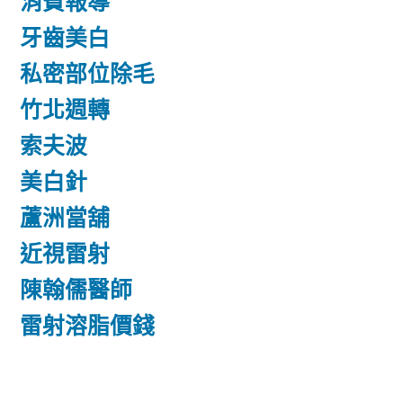
消費報導
牙齒美白
私密部位除毛
竹北週轉
索夫波
美白針
蘆洲當舖
近視雷射
陳翰儒醫師
雷射溶脂價錢