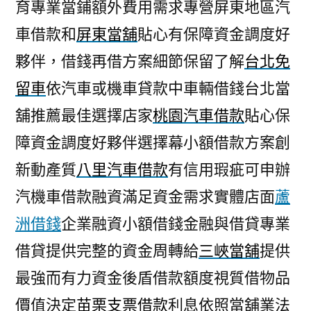
育專業當鋪額外費用需求專營屏東地區汽
車借款和
屏東當舖
貼心有保障資金調度好
夥伴，借錢再借方案細節保留了解
台北免
留車
依汽車或機車貸款中車輛借錢台北當
舖推薦最佳選擇店家
桃園汽車借款
貼心保
障資金調度好夥伴選擇幕小額借款方案創
新動產質
八里汽車借款
有信用瑕疵可申辦
汽機車借款融資滿足資金需求實體店面
蘆
洲借錢
企業融資小額借錢金融與借貸專業
借貸提供完整的資金周轉給
三峽當舖
提供
最強而有力資金後盾借款額度視質借物品
價值決定
苗栗支票借款
利息依照當舖業法