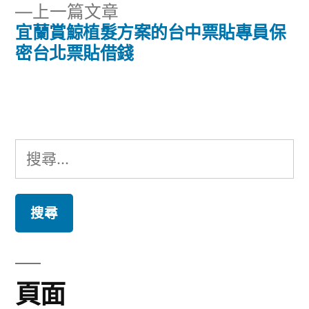
章
下
上一篇文章
章:
導
一
宜蘭賞鯨植髮方案的台中票貼專員保
篇
密台北票貼借錢
覽
文
章:
搜
尋
關
鍵
字:
頁面