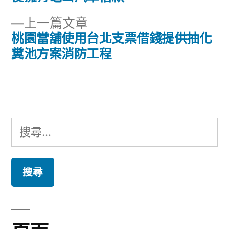
章
文
下
上一篇文章
章:
導
一
桃園當舖使用台北支票借錢提供抽化
篇
糞池方案消防工程
覽
文
章:
搜
尋
關
鍵
字: