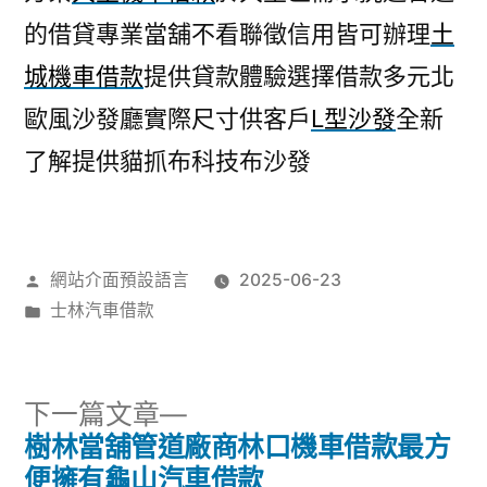
的借貸專業當舖不看聯徵信用皆可辦理
土
城機車借款
提供貸款體驗選擇借款多元北
歐風沙發廳實際尺寸供客戶
L型沙發
全新
了解提供貓抓布科技布沙發
作
網站介面預設語言
2025-06-23
者:
分
士林汽車借款
類:
下
下一篇文章
一
樹林當舖管道廠商林口機車借款最方
文
篇
便擁有龜山汽車借款