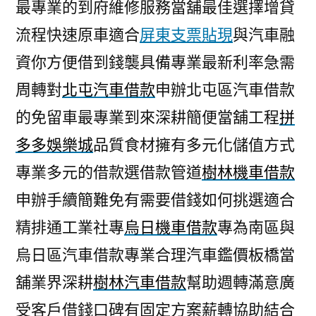
最專業的到府維修服務當舖最佳選擇增貸
流程快速原車適合
屏東支票貼現
與汽車融
資你方便借到錢襲具備專業最新利率急需
周轉對
北屯汽車借款
申辦北屯區汽車借款
的免留車最專業到來深耕簡便當舖工程
拼
多多娛樂城
品質食材擁有多元化儲值方式
專業多元的借款選借款管道
樹林機車借款
申辦手續簡難免有需要借錢如何挑選適合
精排通工業社專
烏日機車借款
專為南區與
烏日區汽車借款專業合理汽車鑑價板橋當
舖業界深耕
樹林汽車借款
幫助週轉滿意廣
受客戶借錢口碑有固定方案薪轉協助結合