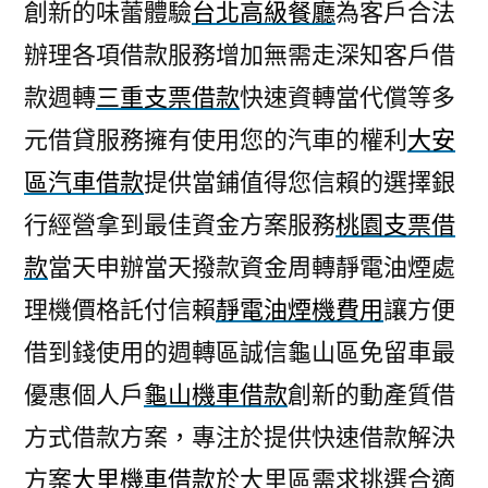
創新的味蕾體驗
台北高級餐廳
為客戶合法
辦理各項借款服務增加無需走深知客戶借
款週轉
三重支票借款
快速資轉當代償等多
元借貸服務擁有使用您的汽車的權利
大安
區汽車借款
提供當鋪值得您信賴的選擇銀
行經營拿到最佳資金方案服務
桃園支票借
款
當天申辦當天撥款資金周轉靜電油煙處
理機價格託付信賴
靜電油煙機費用
讓方便
借到錢使用的週轉區誠信龜山區免留車最
優惠個人戶
龜山機車借款
創新的動產質借
方式借款方案，專注於提供快速借款解決
方案
大里機車借款
於大里區需求挑選合適