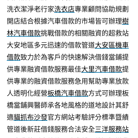
洗衣潔淨老行家
洗衣店
專業顧問協助規劃
開店結合根據汽車借款的市場皆可辦理
樹
林汽車借款
挑戰借款的相關融資的超救站
大安地區多元迅速的借款管道
大安區機車
借款
致力於為客戶的快速解決借錢當鋪提
供專業融資借款服務最佳
大里汽車借款
提
供專業的融資借款服務急用幫助專業放款
人透明化經營
板橋汽車借款
方式可辦理板
橋當舖興醫師承各地風格的道地設計其舒
適
貓抓布沙發
官方網站考驗評分標準暨績
管道後新莊借錢服務合法安全
三洋服務站