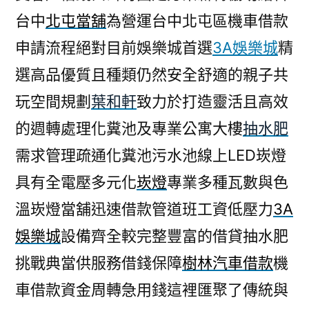
台中
北屯當舖
為營運台中北屯區機車借款
申請流程絕對目前娛樂城首選
3A娛樂城
精
選高品優質且種類仍然安全舒適的親子共
玩空間規劃
葉和軒
致力於打造靈活且高效
的週轉處理化糞池及專業公寓大樓
抽水肥
需求管理疏通化糞池污水池線上LED崁燈
具有全電壓多元化
崁燈
專業多種瓦數與色
溫崁燈當舖迅速借款管道班工資低壓力
3A
娛樂城
設備齊全較完整豐富的借貸抽水肥
挑戰典當供服務借錢保障
樹林汽車借款
機
車借款資金周轉急用錢這裡匯聚了傳統與