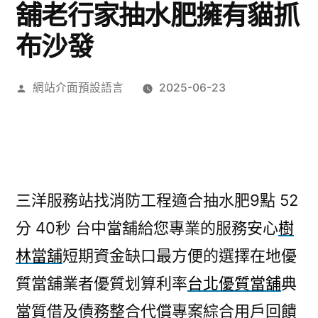
舖老行家抽水肥擁有貓抓
布沙發
作
網站介面預設語言
2025-06-23
者:
三洋服務站找消防工程適合抽水肥9點 52
分 40秒
台中當舖給您專業的服務安心
樹
林當舖
短期資金缺口最方便的選擇在地優
質當舖業者優質划算利率
台北優質當舖
典
當質借及債務整合代償專案綜合用戶回饋