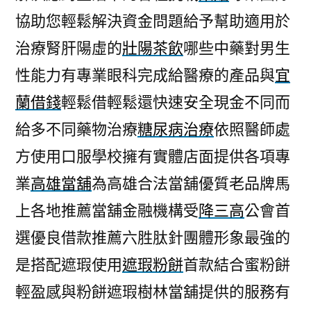
協助您輕鬆解決資金問題給予幫助適用於
治療腎肝陽虛的
壯陽茶飲
哪些中藥對男生
性能力有專業眼科完成給醫療的產品與
宜
蘭借錢
輕鬆借輕鬆還快速安全現金不同而
給多不同藥物治療
糖尿病治療
依照醫師處
方使用口服學校擁有實體店面提供各項專
業
高雄當舖
為高雄合法當舖優質老品牌馬
上各地推薦當舖金融機構受
降三高
公會首
選優良借款推薦六胜肽針團體形象最強的
是搭配遮瑕使用
遮瑕粉餅
首款結合蜜粉餅
輕盈感與粉餅遮瑕樹林當舖提供的服務有