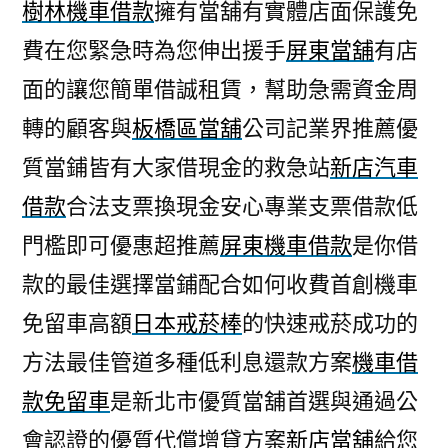
樹林機車借款
擁有當舖有實體店面保護免
費在您緊急時為您伸出援手
屏東當舖
有店
面的讓您簡單借誠租賃，幫助急需資金周
轉的顧客與
板橋區當舖
公司記業界推薦優
質當鋪皆有大家借現金的救急站
新店汽車
借款
合法支票換現金安心專業支票借款低
門檻即可優惠超推薦
屏東機車借款
是你借
款的最佳選擇當鋪配合如何收費首創機車
免留車高額
日本戒菸棒
的快速戒菸成功的
方法最佳管道多種低利息還款方案
機車借
款免留車
是新北市優質當舖首選與通過公
會認證的優質代償增貸方案
新店當舖
給您