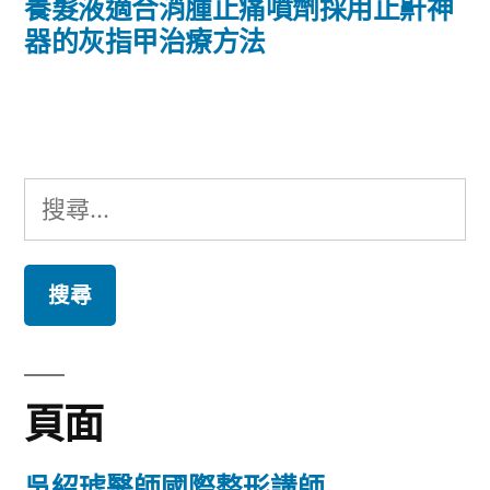
導
一
養髮液適合消腫止痛噴劑採用止鼾神
篇
器的灰指甲治療方法
覽
文
章:
搜
尋
關
鍵
字:
頁面
吳紹琥醫師國際整形講師