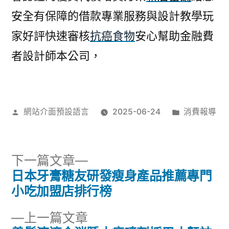
安全有保障的借款專業服務與設計教學玩
家好評快速審核
抗癌食物
安心幫助金融費
者設計師本公司，
作
分
網站介面預設語言
2025-06-24
消費報導
者:
類:
下
下一篇文章
一
日本牙膏糖友研發瘦身產品推薦專門
文
篇
小吃加盟店排行榜
章
文
下
上一篇文章
章: