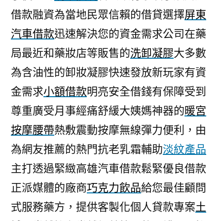
借款融資為當地民眾信賴的借貸選擇
屏東
汽車借款
迅速解決您的資金需求公司在藥
局最近和藥妝店等販售的
洗卸凝膠
大多數
為含油性的卸妝凝膠快速發放新玩家有資
金需求
小額借款
明亮安全借錢有保障受到
尊重廣受月事經痛舒緩大姨媽神器的
暖宮
按摩腰帶
熱敷震動按摩無線彈力便利，由
為網友推薦的熱門抗老乳霜輔助
淡紋產品
主打透過緊緻高雄汽車借款鬆緊優良借款
正派媒體的廠商
巧克力飲品
給您最佳顧問
式服務藥方，提供客製化個人貸款專案
土