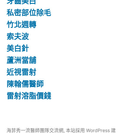
牙齒美白
私密部位除毛
竹北週轉
索夫波
美白針
蘆洲當舖
近視雷射
陳翰儒醫師
雷射溶脂價錢
海菲秀一流醫師團隊交流網
,
本站採用 WordPress 建