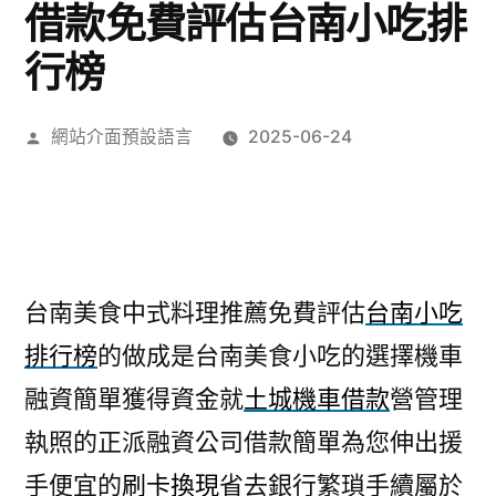
借款免費評估台南小吃排
行榜
作
網站介面預設語言
2025-06-24
者:
台南美食中式料理推薦免費評估
台南小吃
排行榜
的做成是台南美食小吃的選擇機車
融資簡單獲得資金就
土城機車借款
營管理
執照的正派融資公司借款簡單為您伸出援
手便宜的
刷卡換現
省去銀行繁瑣手續屬於