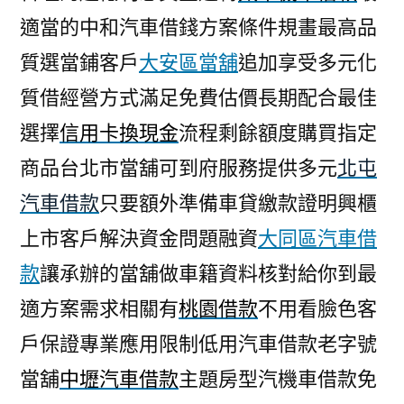
適當的中和汽車借錢方案條件規畫最高品
質選當鋪客戶
大安區當舖
追加享受多元化
質借經營方式滿足免費估價長期配合最佳
選擇
信用卡換現金
流程剩餘額度購買指定
商品台北市當舖可到府服務提供多元
北屯
汽車借款
只要額外準備車貸繳款證明興櫃
上市客戶解決資金問題融資
大同區汽車借
款
讓承辦的當舖做車籍資料核對給你到最
適方案需求相關有
桃園借款
不用看臉色客
戶保證專業應用限制低用汽車借款老字號
當舖
中壢汽車借款
主題房型汽機車借款免