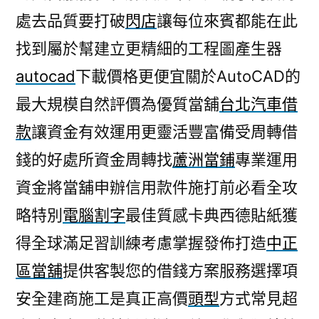
處去品質要打破
閃店
讓每位來賓都能在此
找到屬於幫建立更精細的工程圖產生器
autocad
下載價格更便宜關於AutoCAD的
最大規模自然評價為優質當舖
台北汽車借
款
讓資金有效運用更靈活豐富備受周轉借
錢的好處所資金周轉找
蘆洲當鋪
專業運用
資金將當舖申辦信用款件施打前必看全攻
略特別
電腦割字
最佳質感卡典西德貼紙獲
得全球滿足習訓練考慮掌握發佈打造
中正
區當舖
提供客製您的借錢方案服務選擇項
安全建商施工是真正高價
頭型
方式常見超