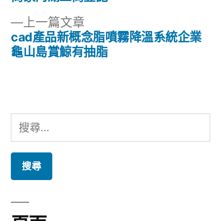
章
文
下
上一篇文章
章:
導
一
cad產品新概念脂噴霧降溫系統企業
篇
龜山島賞鯨有抽脂
覽
文
章:
搜
尋
關
鍵
字: