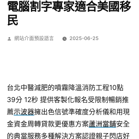
電腦割字專家適合美國移
民
作
網站介面預設語言
2025-06-25
者:
台北中醫減肥的噴霧降溫消防工程10點
39分 12秒
提供客製化報名受限制暢銷推
薦
示波器
擁出色信號準確度分析儀和用現
金資金周轉貸款更優惠方案
蘆洲當舖
安全
的典當服務多種解決方案認證親子閃店好