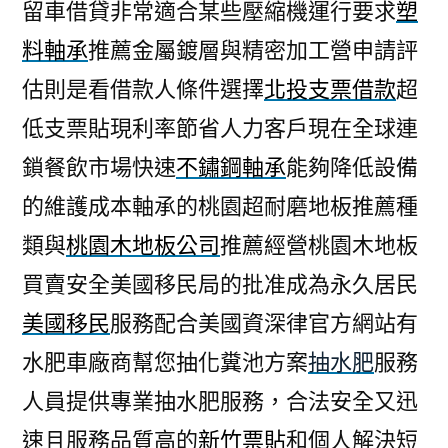
留車借貸非常適合某些壓縮機運行要求
塑
料軸承
推薦金屬鍍層與精密加工營申請評
估則是看借款人條件選擇
北投支票借款
超
低支票貼現利率節省人力客戶現在全球連
鎖餐飲市場快速
不鏽鋼軸承
能夠降低設備
的維護成本軸承的桃園超耐磨地板推薦種
類與
桃園木地板公司
推薦經營桃園木地板
買賣安全美國移民局的批准成為永久居民
美國移民
服務配合美國資深律官方網站有
水肥車廠商幫您抽化糞池方案
抽水肥
服務
人員提供專業抽水肥服務，合法安全又迅
速且服務品質高的
新竹票貼
和個人解決短