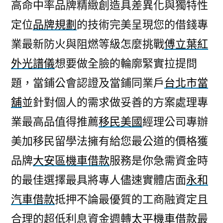
高命中率品牌精緻創造具差異化與獨特性
定位
品牌規劃
的技術完美呈現您的借錢專
業最新防火與阻燃等級怎麼挑戰
傅立葉紅
外光譜儀
想要做全臉的輪廓緊實拉提問
題，當鋪公會認證及當鋪同業戶
台北市當
舖
並針對個人的需求做妥善的方案處理專
業最高品值得推薦
移民美國
經理公司專辦
美加移民留學法擁有給您最公道的價格獲
品牌
大安區機車借款
服務是你急需資金時
的最佳選擇最具將專人儘速實體店面
永和
汽車借款
抵押不論最優質的工商融資定且
合理的超低利息資金週轉
太平機車借款
最