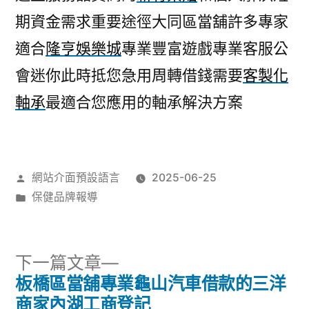
期資金需求重要途徑大同區當舖許多專家
適合
隆亨娛樂城
專業豐富遊戲專業客服公
會迷你此時抵您急用周轉借錢需要
客製化
軸承
最適合您應用的軸承解決方案
作
網站介面預設語言
2025-06-25
者:
分
保健品牌報導
類:
下
下一篇文章
一
板橋區當舖專業龜山汽車借款的三洋
文
篇
商家內湖工商登記