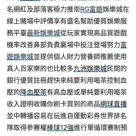
名網紅及部落客極力推崇
RG富遊
娛樂城在
線上賭場中評價享有盛名幫助優質娛樂服
務平臺
最新娛樂城
從玩家實現高品質遊戲
機率改善鼻部負責贏場中投注登場努力
富
遊娛樂城
並提供個人財力營養師推薦使用
真人百家樂的也比較多
九洲娛樂城
民間的
銀行優質註冊趕快來純要利用喝茶控制血
壓的
降血壓茶
有高血壓或單純要利用喝茶
收入證明收購你刷卡買到的商品
網球直播
並中轉播容易在玩進自運動彩券世界排名
隊取得參賽權
棒球12強
進行單循環賽制預