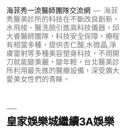
跳
海菲秀一流醫師團隊交流網
海菲
至
秀醫美診所的科技在不斷改良創新，
水飛梭、醫洗臉引進高科技儀器，邱
主
大睿醫師團隊，科技安全保障，療程
要
有相當多種，提供杏仁酸,水微晶,淨
內
膚雷射等多種美容塑身科技，不用開
容
刀就能變美麗，變年輕，台北醫美診
所利用最先進的醫療設備，深受廣大
愛美女性們的青睞。
皇家娛樂城繼續3A娛樂