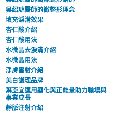
吳紹琥醫師的微整形理念
填充淚溝效果
杏仁酸介紹
杏仁酸用法
水微晶去淚溝介紹
水微晶用法
淨膚雷射介紹
美白護理品牌
葉亞宜運用顯化與正能量助力職場與
事業成長
靜脈注射介紹