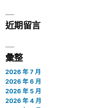
近期留言
彙整
2026 年 7 月
2026 年 6 月
2026 年 5 月
2026 年 4 月