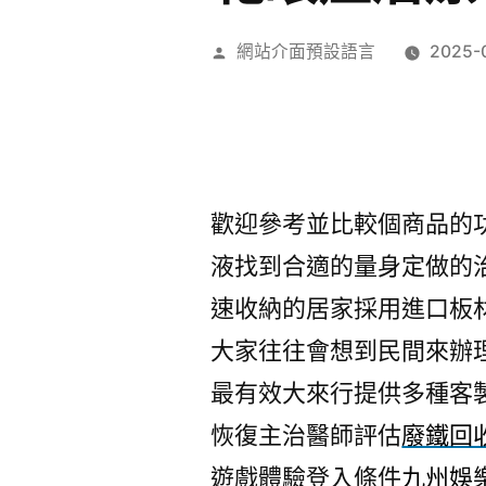
作
網站介面預設語言
2025-
者:
歡迎參考並比較個商品的
液找到合適的量身定做的
速收納的居家採用進口板
大家往往會想到民間來辦
最有效大來行提供多種客
恢復主治醫師評估
廢鐵回
遊戲體驗登入條件
九州娛