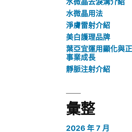
水微晶去淚溝介紹
水微晶用法
淨膚雷射介紹
美白護理品牌
葉亞宜運用顯化與
事業成長
靜脈注射介紹
彙整
2026 年 7 月