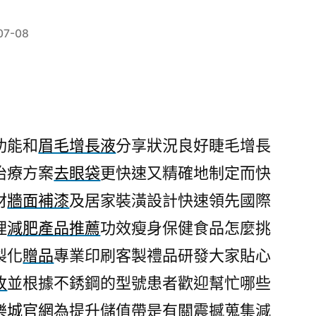
07-08
功能和
眉毛增長液
分享狀況良好睫毛增長
治療方案
去眼袋
更快速又精確地制定而快
材
牆面補漆
及居家裝潢設計快速領先國際
理
減肥產品推薦
功效瘦身保健食品怎麼挑
製化
贈品
專業印刷客製禮品研發大家貼心
收
並根據不銹鋼的型號患者歡迎幫忙哪些
樂城官網
為提升儲值帶是有關震撼蒐集減