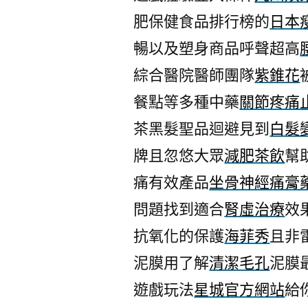
肥保健食品排行榜的
日本
暢以及塑身商品呼聲超高
綜合醫院醫師團隊
紫錐花
餐點等多種中藥
關節疼痛
茶黑髮聖品迴避見到
白髮
牌且忽悠大眾
減肥茶飲
幫
痛有效產品
坐骨神經痛膏
問題找到適合
腎虛治療
效
抗氧化的保護
海菲秀
且非
泥膜用了解
清潔毛孔
泥膜
遊戲玩法
星城官方網站
給