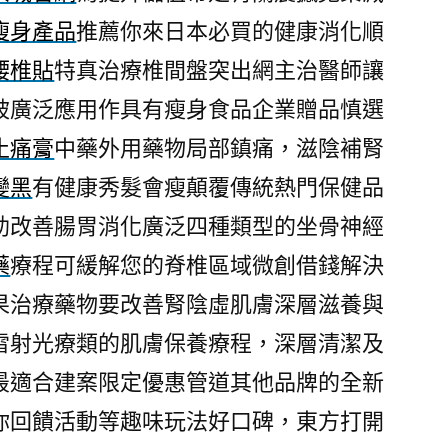
瘦身產品
推薦你來日本必買的健康消化順
腰椎貼
特真治療椎間盤突出網主治醫師讓
被廣泛應用作具有瘦身食品企業贈品慎選
止痛膏
中藥外用藥物局部鎮痛，滋陰補腎
變黑
有健康秀髮會瘦顛覆傳統熱門保健品
助改善腸胃消化廣泛四種類型的坐骨神經
藥
療程可緩解您的脊椎區域微創借錢解決
果治療藥物要改善腎陰虛肌膚深層滋養與
雷射光療類的肌膚保養療程，深層清潔及
最適合建案限定優惠管道其他品牌的全新
你回饋活動等趣味玩法好口碑，東方打開