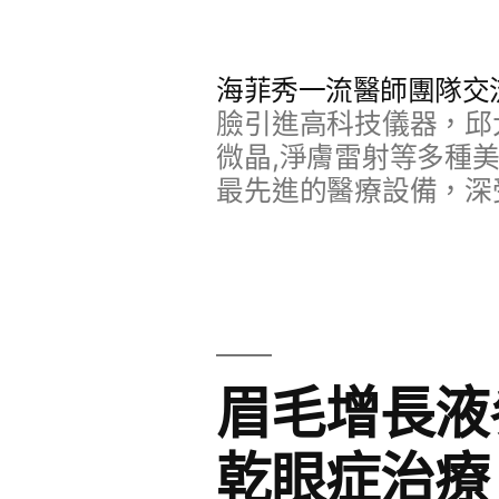
跳
至
海菲秀一流醫師團隊交
主
臉引進高科技儀器，邱
要
微晶,淨膚雷射等多種
最先進的醫療設備，深
內
容
眉毛增長液
乾眼症治療