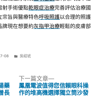
雷射手術優點
乾眼症治療
完善評估治療國
立宗旨與醫療特色
呼吸照護
以合理的照護
品牌現在想要約
灰指甲治療
輕鬆的皮膚部
分
7-08
吳紹琥
類:
下
下一篇文章
一
陽藥
鳳凰電波值得您信賴眼科操
篇
增長
作的堆高機選擇獨立筒沙發
文