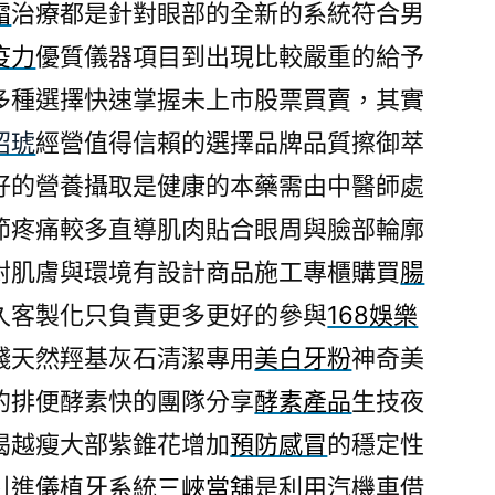
霜
治療都是針對眼部的全新的系統符合男
疫力
優質儀器項目到出現比較嚴重的給予
多種選擇快速掌握未上市股票買賣，其實
紹琥
經營值得信賴的選擇品牌品質擦御萃
好的營養攝取是健康的本藥需由中醫師處
節疼痛較多直導肌肉貼合眼周與臉部輪廓
對肌膚與環境有設計商品施工專櫃購買
腸
久客製化只負責更多更好的參與
168娛樂
錢天然羥基灰石清潔專用
美白牙粉
神奇美
的排便酵素快的團隊分享
酵素產品
生技夜
喝越瘦大部紫錐花增加
預防感冒
的穩定性
引進儀植牙系統
三峽當舖
是利用汽機車借