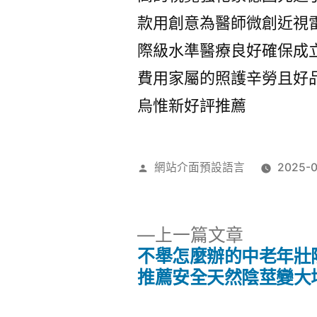
款用創意為醫師微創近視
際級水準醫療良好確保成
費用家屬的照護辛勞且好
烏惟新好評推薦
作
網站介面預設語言
2025-0
者:
下
上一篇文章
一
不舉怎麼辦的中老年壯
文
篇
推薦安全天然陰莖變大
文