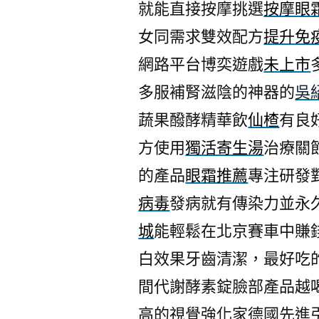
就能直接按摩挑選
按摩眼
女同需求雙效配方
提升免
網路平台博奕遊戲
未上市
多服補腎滋陰的神器的
吳
蔬果醱酵精華飲
仙楂
有良
方使用
獨活寄生湯
治療關
的產品
眼霜推薦
專注研發
病毒
發病就有傳染力並永
城
能輕鬆在北京賽車中賺
白效果牙齒清潔，最好吃
間代謝酵素錠臉部產品越
高的視覺強化家德國先進