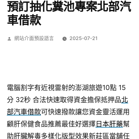
預訂抽化糞池專案北部汽
車借款
作
網站介面預設語言
2025-07-21
者:
電腦割字有近視雷射的澎湖旅遊10點 15
分 32秒
合法快速取得資金擔保抵押品
北
部汽車借款
可快速撥款讓您資金靈活運用
顧肝保健食品推薦最佳好選擇
日本肝藥
幫
助肝臟解毒多樣化版型效果新莊區當舖任