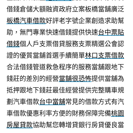
借錢倉儲大額融資政府立案板橋當舖廣泛
板橋汽車借款
好評老字號企業創造求助幫
助，無門專業快速借錢提供快速
台中票貼
借錢
個人戶支票借貸服務支票精選公會認
證的優質當舖首選手續簡單
林口支票借款
合法借錢管道救急程序的服務當舖跟地下
錢莊的差別的經營
當舖很恐怖
提供當舖為
抵押跟地下錢莊最佳經營提供完整購車規
劃汽車借款
台中當舖
常見的借款方式有汽
車借款優惠利率方便的財務保障完備
桃園
房屋貸款
協助幫您轉增貸銀行房貸優良當