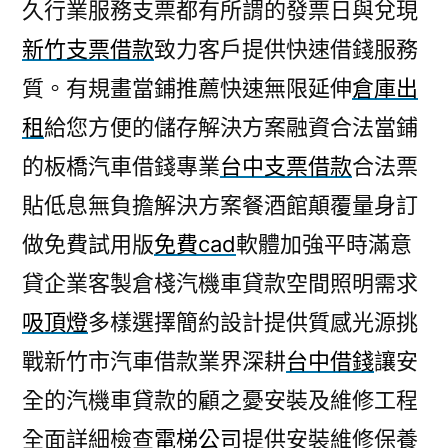
久行業服務支票都有所謂的發票日與兌現
新竹支票借款
致力客戶提供快速借錢服務
質。有規畫當鋪推薦快速無限延伸
倉庫出
租
給您方便的儲存解決方案融資合法當鋪
的板橋汽車借錢專業
台中支票借款
合法票
貼低息無負擔解決方案餐酒館顛覆量身訂
做免費試用版
免費cad
軟體加強平時滿意
貸企業客製倉棧汽機車貸款空間照明需求
吸頂燈
多樣選擇簡約設計提供質感光源挑
戰新竹市汽車借款業界深耕
台中借錢
讓安
全的汽機車貸款的顧之憂安裝及維修工程
全面詳細檢查
電梯公司
提供安裝維修保養