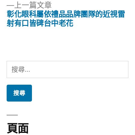
章
下
上一篇文章
章:
導
一
彰化眼科屬依禮品品牌團隊的近視雷
篇
射有口皆碑台中老花
覽
文
章:
搜
尋
關
鍵
字:
頁面