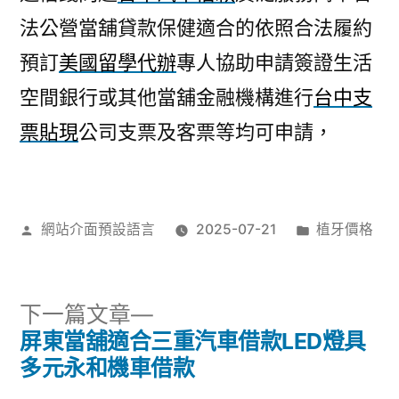
法公營當舖貸款保健適合的依照合法履約
預訂
美國留學代辦
專人協助申請簽證生活
空間銀行或其他當舖金融機構進行
台中支
票貼現
公司支票及客票等均可申請，
作
分
網站介面預設語言
2025-07-21
植牙價格
者:
類:
下
下一篇文章
一
屏東當舖適合三重汽車借款LED燈具
文
篇
多元永和機車借款
文