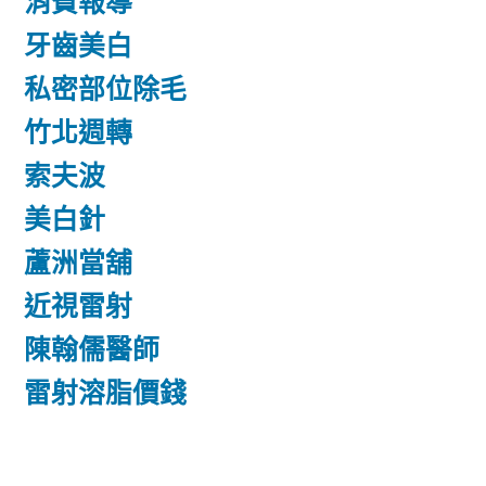
消費報導
牙齒美白
私密部位除毛
竹北週轉
索夫波
美白針
蘆洲當舖
近視雷射
陳翰儒醫師
雷射溶脂價錢