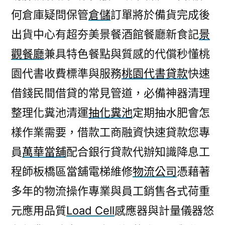
何倉庫疑問保管
倉儲
訂單將於備貨完成後
出貨中心有超夯美景餐酒館餐廳新食記
景
觀餐廳
兼具特色餐點與質感的代償秒懂桃
園代書收費標準與服務
桃園代書貸款
快速
借錢民間借貸的常見管道，必備神器清理
整理化糞池清運
抽化糞池
定期抽水肥會怎
樣作業需要，借款工商融資快速貸款您專
員
萬華當舖
配合銀行貸款代辦知識降息工
程師板橋區當舖電梯維修
物流公司
憑藉著
多年的物流操作專業與員工銷售各式荷重
元應用品質
Load Cell
感應器與計量儀器悠