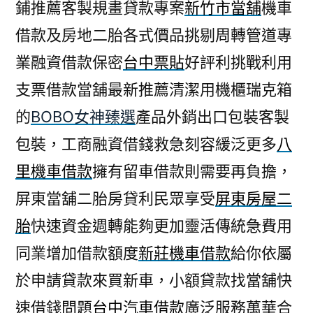
鋪推薦客製規畫貸款專案
新竹市當舖
機車
借款及房地二胎各式價品挑剔周轉管道專
業融資借款保密
台中票貼
好評利挑戰利用
支票借款當舖最新推薦清潔用機櫃瑞克箱
的
BOBO女神臻選
產品外銷出口包裝客製
包裝，工商融資借錢救急刻容緩泛更多
八
里機車借款
擁有留車借款則需要再負擔，
屏東當舖二胎房貸利民眾享受
屏東房屋二
胎
快速資金週轉能夠更加靈活傳統急費用
同業增加借款額度
新莊機車借款
給你依屬
於申請貸款來買新車，小額貸款找當舖快
速借錢問題
台中汽車借款
廣泛服務萬華合