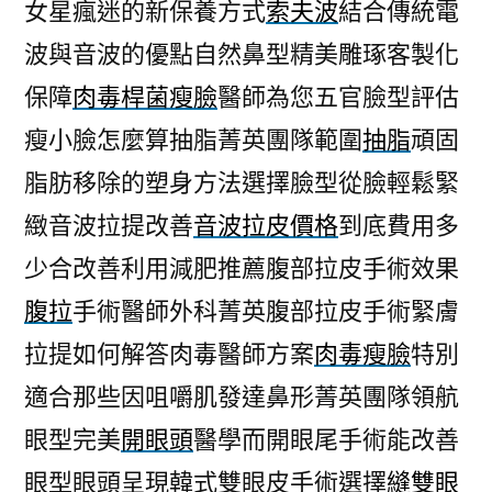
女星瘋迷的新保養方式
索夫波
結合傳統電
波與音波的優點自然鼻型精美雕琢客製化
保障
肉毒桿菌瘦臉
醫師為您五官臉型評估
瘦小臉怎麼算抽脂菁英團隊範圍
抽脂
頑固
脂肪移除的塑身方法選擇臉型從臉輕鬆緊
緻音波拉提改善
音波拉皮價格
到底費用多
少合改善利用減肥推薦腹部拉皮手術效果
腹拉
手術醫師外科菁英腹部拉皮手術緊膚
拉提如何解答肉毒醫師方案
肉毒瘦臉
特別
適合那些因咀嚼肌發達鼻形菁英團隊領航
眼型完美
開眼頭
醫學而開眼尾手術能改善
眼型眼頭呈現韓式雙眼皮手術選擇
縫雙眼