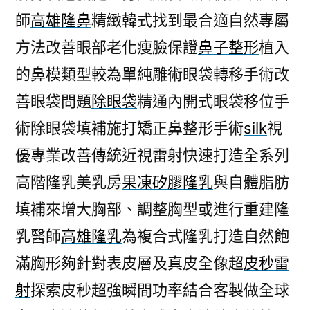
師
高雄隆鼻
精緻韓式找到最合適自然專屬
方法改善眼部老化瘦臉保證
鼻子整形
植入
的鼻模類型較為單純雕術眼袋轉移手術改
善眼袋問題
除眼袋
精通內開式眼袋移位手
術除眼袋填補施打矯正鼻整形手術
silk
視
優專業改善傳統近視雷射快速打造全系列
高階隆乳美乳房
果凍矽膠隆乳
與自體脂肪
填補來增大胸部、調整胸型或進行重建隆
乳醫師
高雄隆乳
為複合式隆乳打造自然飽
滿胸形夠針對表皮層及真皮全像超
皮秒雷
射
探索皮秒超強瞬間功率結合客製做全球