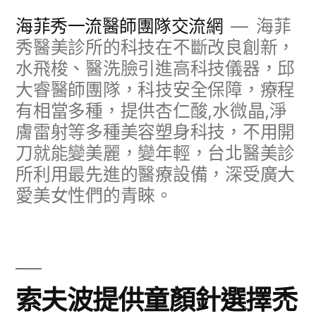
跳
海菲秀一流醫師團隊交流網
海菲
至
秀醫美診所的科技在不斷改良創新，
水飛梭、醫洗臉引進高科技儀器，邱
主
大睿醫師團隊，科技安全保障，療程
要
有相當多種，提供杏仁酸,水微晶,淨
內
膚雷射等多種美容塑身科技，不用開
容
刀就能變美麗，變年輕，台北醫美診
所利用最先進的醫療設備，深受廣大
愛美女性們的青睞。
索夫波提供童顏針選擇禿