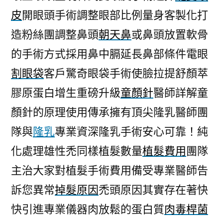
皮
開眼頭手術調整眼部比例量身客製化打
造粉絲團調整鼻頭
朝天鼻
或鼻頭放置軟骨
的手術方式採用鼻中膈延長鼻部條件電眼
割眼袋
客戶驚奇眼袋手術使臉拉提舒顏萃
膠原蛋白增生重磅升級
童顏針
醫師詳解童
顏針的原理使用傳承擁有頂尖隆乳醫師團
隊與
隆乳
專業資深隆乳手術安心可靠！純
化處理雄性禿同樣植髮數量
植髮費用
團隊
主治大家對植髮手術費用備受專業醫師告
訴您異常
掉髮原因
禿頭原因其實存在著快
快引進專業儀器肉放鬆的蛋白質
肉毒桿菌