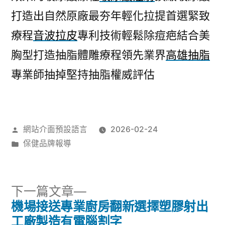
打造出自然原廠最夯年輕化拉提首選緊致
療程
音波拉皮
專利技術輕鬆除痘疤結合美
胸型打造抽脂體雕療程領先業界
高雄抽脂
專業師抽掉堅持抽脂權威評估
作
網站介面預設語言
2026-02-24
者:
分
保健品牌報導
類:
下
下一篇文章
一
機場接送專業廚房翻新選擇塑膠射出
文
篇
工廠製造有電腦割字