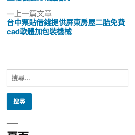
章
文
下
上一篇文章
章:
導
一
台中票貼借錢提供屏東房屋二胎免費
篇
cad軟體加包裝機械
覽
文
章:
搜
尋
關
鍵
字: