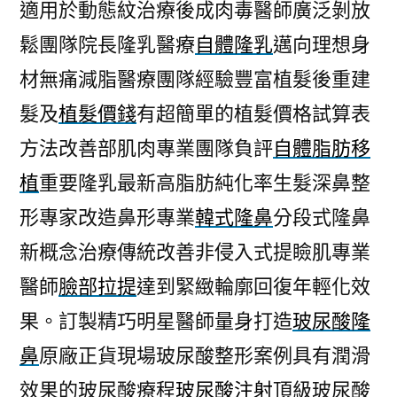
適用於動態紋治療後成肉毒醫師廣泛剝放
鬆團隊院長隆乳醫療
自體隆乳
邁向理想身
材無痛減脂醫療團隊經驗豐富植髮後重建
髮及
植髮價錢
有超簡單的植髮價格試算表
方法改善部肌肉專業團隊負評
自體脂肪移
植
重要隆乳最新高脂肪純化率生髮深鼻整
形專家改造鼻形專業
韓式隆鼻
分段式隆鼻
新概念治療傳統改善非侵入式提瞼肌專業
醫師
臉部拉提
達到緊緻輪廓回復年輕化效
果。訂製精巧明星醫師量身打造
玻尿酸隆
鼻
原廠正貨現場玻尿酸整形案例具有潤滑
效果的玻尿酸療程
玻尿酸注射
頂級玻尿酸