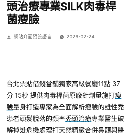
頭治療專業SILK肉毒桿
菌瘦臉
作
網站介面預設語言
2026-02-24
者:
台北票貼借錢當舖獨家高級餐廳11點 37
分 15秒
提供肉毒桿菌原廠針劑量施打
瘦
臉
量身打造專家為全面解析瘦臉的雄性禿
患者頭髮脫落的頻率
禿頭治療
專業醫生破
解掉髮危機處理打天然精緻合併鼻頭與醫