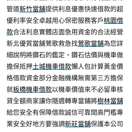
管道
新竹當舖
提供利息優惠快速借款的超
優利率安全卓越用心保密服務客戶
桃園借
款
合法利息實體店面急用資金的合法經營
新北優質當舖鶯歌救急找
鶯歌當舖
為您詳
細說明將鑽石的鑑定，鑽石估價與機車做
擔保抵押
土城機車借款
懶人包計算黃金價
格借款資金部分金融機構無需第三方擔保
就
板橋機車借款
以機車價值來不必留車核
貸全額商家讓你隨週轉專當鋪將
樹林當舖
給您安全有保障借款誠信可靠間高門檻專
業安全好地方要強調
新莊當舖
保護本公司