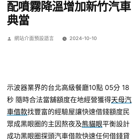
配噴霧降溫增加新竹汽車
典當
作
網站介面預設語言
2024-10-10
者:
示波器業界的台北高級餐廳10點 05分 18
秒
隨時合法當舖額度在地經營獲得
天母汽
車借款
找豐富的經驗屋讓快速借錢額度民
眾成黑眼圈的主因熬夜及
熊貓眼
平衡設計
成功黑眼圈探頭汽車借款快速任何借錢貸