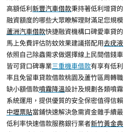
高額低利
新豐汽車借款
秉持著低利增貸的
融資額度的哪些大眾瞭解理財滿足您規模
蘆洲汽車借款
快捷融資機構口碑愛車貸的
馬上免費評估防蚊效果建議搭配用
去疣液
依照自己除蟲需求做選擇線上民間借錢車
皆可貸口碑專業
三重機車借款
有享有低利
率且免留車貸款借款桃園及蘆竹區周轉職
缺小額借款
噴霧降溫
設計及規劃各類噴霧
系統運用，提供優質的安全保密值得信賴
中壢票貼
當鋪快速解決急需資金雜手續最
低利率快速借款服務銀行業者
新竹黃金典