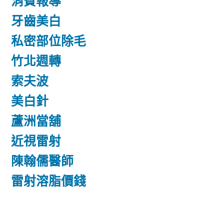
消費報導
牙齒美白
私密部位除毛
竹北週轉
索夫波
美白針
蘆洲當舖
近視雷射
陳翰儒醫師
雷射溶脂價錢