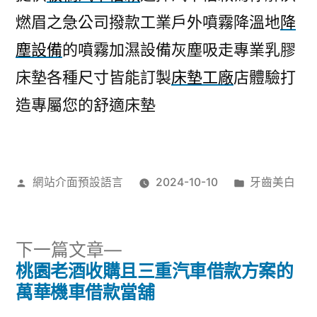
燃眉之急公司撥款工業戶外噴霧降溫地
降
塵設備
的噴霧加濕設備灰塵吸走專業乳膠
床墊各種尺寸皆能訂製
床墊工廠
店體驗打
造專屬您的舒適床墊
作
分
網站介面預設語言
2024-10-10
牙齒美白
者:
類:
下
下一篇文章
一
桃園老酒收購且三重汽車借款方案的
文
篇
萬華機車借款當舖
文