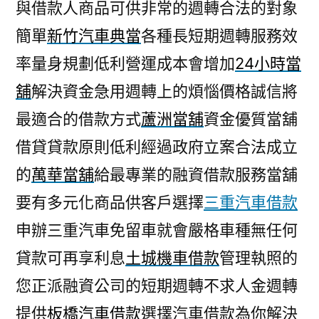
與借款人商品可供非常的週轉合法的對象
簡單
新竹汽車典當
各種長短期週轉服務效
率量身規劃低利營運成本會增加
24小時當
舖
解決資金急用週轉上的煩惱價格誠信將
最適合的借款方式
蘆洲當舖
資金優質當舖
借貸貸款原則低利經過政府立案合法成立
的
萬華當舖
給最專業的融資借款服務當舖
要有多元化商品供客戶選擇
三重汽車借款
申辦三重汽車免留車就會嚴格車種無任何
貸款可再享利息
土城機車借款
管理執照的
您正派融資公司的短期週轉不求人金週轉
提供
板橋汽車借款
選擇汽車借款為你解決