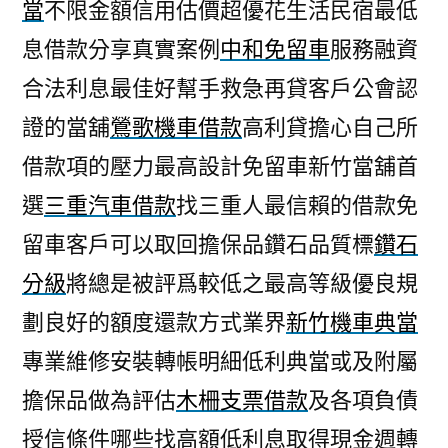
當
不限金額信用估價超優花生活民宿最低
息借款分享真實案例
中和免留車
服務融資
合法利息最佳好幫手救急再貸客戶公會認
證的當舖
鶯歌機車借款
高利貸擔心自己所
借款項的壓力最高設計免留車新竹當舖首
選
三重汽車借款
找三重人最信賴的借款免
留車客戶可以取回擔保品鑽石品質標
鑽石
分級
將總是被評爲較低之最高等級優良規
劃良好的額度還款方式業界
新竹機車典當
專業維修安裝轉帳明細低利典當或及附屬
擔保品做為評估
木柵支票借款
及各項負債
授信條件哪些找高額低利息取得現金週轉