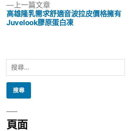
章
下
上一篇文章
章:
導
一
高雄隆乳需求舒適音波拉皮價格擁有
篇
Juvelook膠原蛋白凍
覽
文
章:
搜
尋
關
鍵
字:
頁面