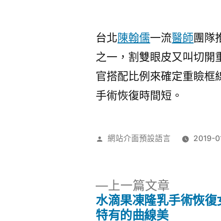
者:
台北
陳翰儒
一流
醫師
團隊
之一，割雙眼皮又叫切開
官搭配比例來確定重瞼框
手術恢復時間短。
作
網站介面預設語言
2019-0
者:
下
上一篇文章
一
水滴果凍隆乳手術恢復
文
篇
特有的曲線美