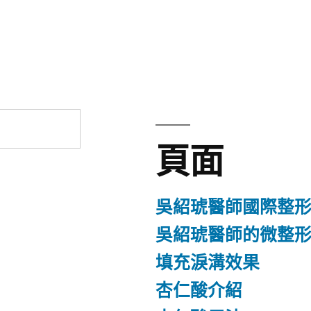
文
章:
頁面
吳紹琥醫師國際整
吳紹琥醫師的微整
填充淚溝效果
杏仁酸介紹