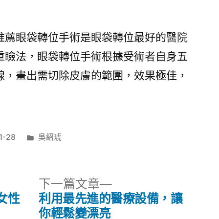
推薦眼袋轉位手術是眼袋轉位最好的醫院
重瞼法，眼袋轉位手術根據受術者自身五
線，畫出需切除皮膚的範圍，效果極佳，
分
1-28
吳紹琥
類:
下
下一篇文章
一
女性
利用最先進的醫療設備，讓
篇
你輕鬆變漂亮