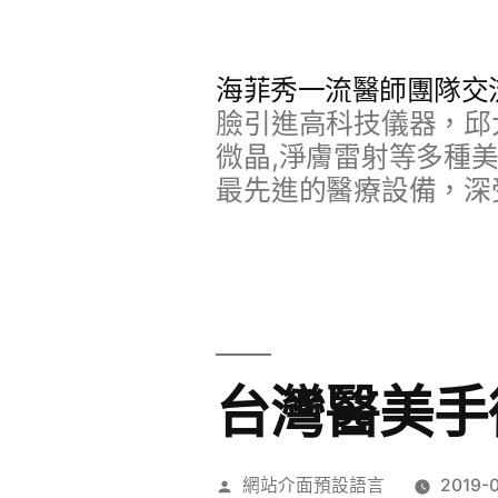
跳
至
海菲秀一流醫師團隊交
主
臉引進高科技儀器，邱
要
微晶,淨膚雷射等多種
最先進的醫療設備，深
內
容
台灣醫美手
作
網站介面預設語言
2019-