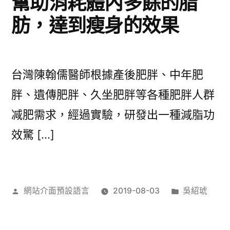
幫助消耗體內多餘的脂
肪，達到瘦身的效果
台灣陳翰儒醫師根據產後肥胖、中年肥
胖、遺傳肥胖、久坐肥胖等各種肥胖人群
减肥需求，經過實驗，研發出一種減脂功
效驚 […]
作
分
網站介面預設語言
2019-08-03
吳紹琥
者:
類: