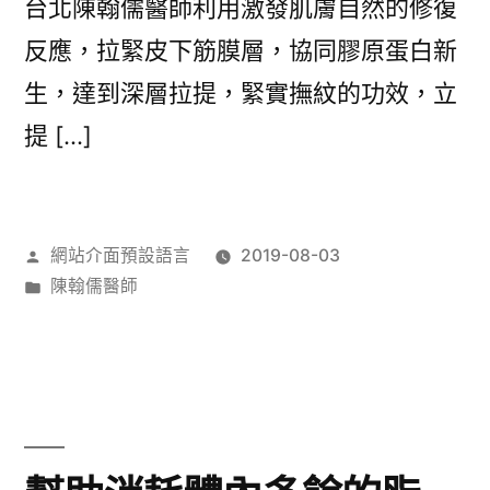
台北陳翰儒醫師利用激發肌膚自然的修復
反應，拉緊皮下筋膜層，協同膠原蛋白新
生，達到深層拉提，緊實撫紋的功效，立
提 […]
作
網站介面預設語言
2019-08-03
者:
分
陳翰儒醫師
類: