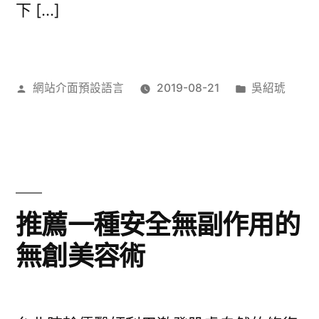
下 […]
作
分
網站介面預設語言
2019-08-21
吳紹琥
者:
類:
推薦一種安全無副作用的
無創美容術