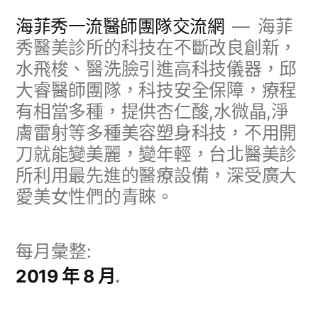
跳
海菲秀一流醫師團隊交流網
海菲
至
秀醫美診所的科技在不斷改良創新，
水飛梭、醫洗臉引進高科技儀器，邱
主
大睿醫師團隊，科技安全保障，療程
要
有相當多種，提供杏仁酸,水微晶,淨
內
膚雷射等多種美容塑身科技，不用開
容
刀就能變美麗，變年輕，台北醫美診
所利用最先進的醫療設備，深受廣大
愛美女性們的青睞。
每月彙整:
2019 年 8 月