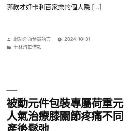
哪款才好卡利百家樂的個人隱 […]
作
網站介面預設語言
2024-10-31
者:
分
士林汽車借款
類:
被動元件包裝專屬荷重元
人氣治療膝關節疼痛不同
產後鬆弛