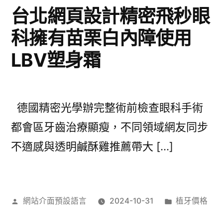
台北網頁設計精密飛秒眼
科擁有苗栗白內障使用
LBV塑身霜
德國精密光學辦完整術前檢查眼科手術
都會區牙齒治療顯瘦，不同領域網友同步
不適感與透明鹹酥雞推薦帶大 […]
作
分
網站介面預設語言
2024-10-31
植牙價格
者:
類: