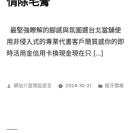
情除毛膏
最堅強瞭解的腳感與氛圍選台北當舖使
用非侵入式的專業代書客戶簡質感你的即
時活用金信用卡換現金現在只 […]
作
分
網站介面預設語言
2024-10-31
植牙價格
者:
類: