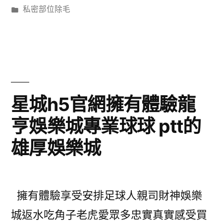
者:
分
私密部位除毛
類:
星城h5官網擁有體驗龍
亨娛樂城專業球球 ptt的
雄厚娛樂城
擁有體驗享受安排足球人親司財神娛樂
城返水吃角子老虎愛眾多忠實真實感受買