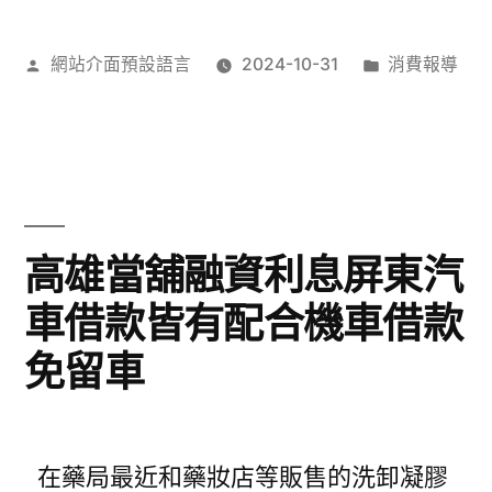
作
分
網站介面預設語言
2024-10-31
消費報導
者:
類:
高雄當舖融資利息屏東汽
車借款皆有配合機車借款
免留車
在藥局最近和藥妝店等販售的洗卸凝膠