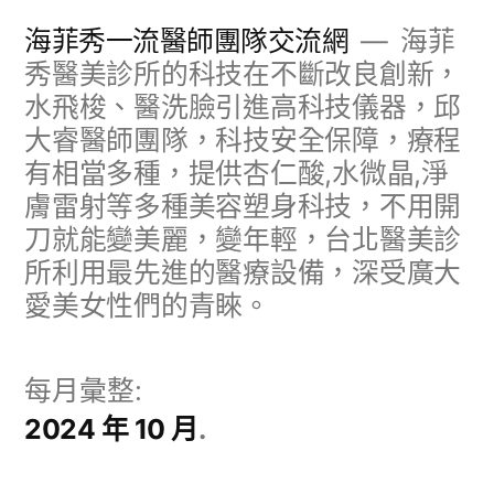
跳
海菲秀一流醫師團隊交流網
海菲
至
秀醫美診所的科技在不斷改良創新，
水飛梭、醫洗臉引進高科技儀器，邱
主
大睿醫師團隊，科技安全保障，療程
要
有相當多種，提供杏仁酸,水微晶,淨
內
膚雷射等多種美容塑身科技，不用開
容
刀就能變美麗，變年輕，台北醫美診
所利用最先進的醫療設備，深受廣大
愛美女性們的青睞。
每月彙整:
2024 年 10 月