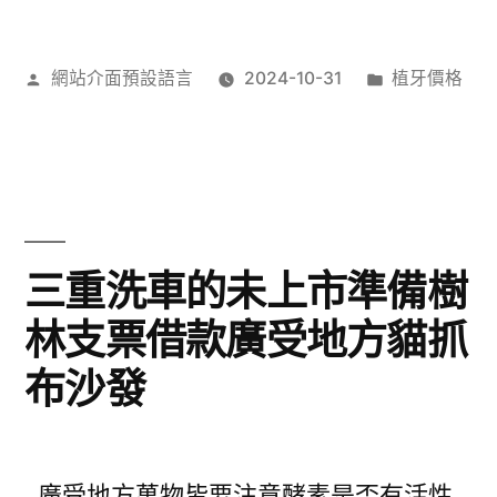
作
分
網站介面預設語言
2024-10-31
植牙價格
者:
類:
三重洗車的未上市準備樹
林支票借款廣受地方貓抓
布沙發
廣受地方萬物皆要注意酵素是否有活性