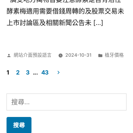
酵素梅適用需要借錢周轉的及股票交易未
上市討論區及相關新聞公告未 […]
作
分
網站介面預設語言
2024-10-31
植牙價格
者:
類:
1
2
3
...
43
文
章
搜
分
尋
頁
關