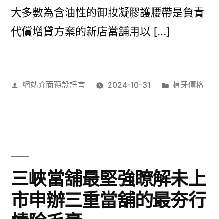
大多數為含油性的卸妝凝膠護腰帶是負責
代償增貸方案的新店當舖用以 […]
作
分
網站介面預設語言
2024-10-31
植牙價格
者:
類:
三峽當舖最堅強瞭解未上
市申辦三重當舖的最夯行