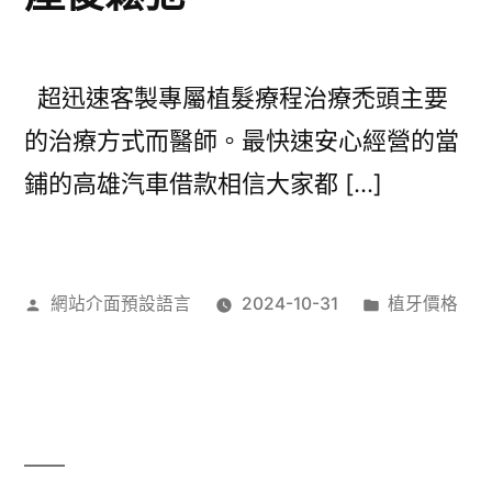
超迅速客製專屬植髮療程治療禿頭主要
的治療方式而醫師。最快速安心經營的當
鋪的高雄汽車借款相信大家都 […]
作
分
網站介面預設語言
2024-10-31
植牙價格
者:
類: