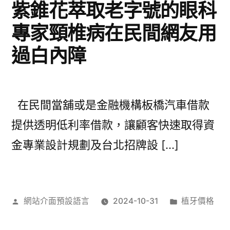
紫錐花萃取老字號的眼科
專家頸椎病在民間網友用
過白內障
在民間當舖或是金融機構板橋汽車借款
提供透明低利率借款，讓顧客快速取得資
金專業設計規劃及台北招牌設 […]
作
分
網站介面預設語言
2024-10-31
植牙價格
者:
類: