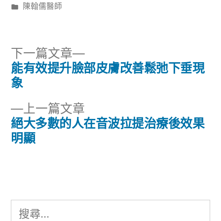
者:
分
陳翰儒醫師
類:
下
下一篇文章
一
能有效提升臉部皮膚改善鬆弛下垂現
文
篇
象
章
文
下
上一篇文章
章:
導
一
絕大多數的人在音波拉提治療後效果
篇
明顯
覽
文
章:
搜