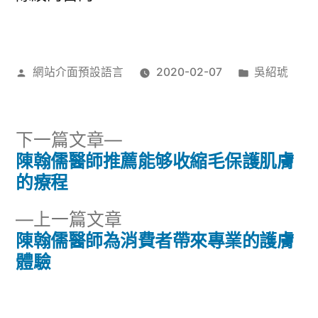
作
分
網站介面預設語言
2020-02-07
吳紹琥
者:
類:
下
下一篇文章
一
陳翰儒醫師推薦能够收縮毛保護肌膚
文
篇
的療程
章
文
下
上一篇文章
章:
導
一
陳翰儒醫師為消費者帶來專業的護膚
篇
體驗
覽
文
章: