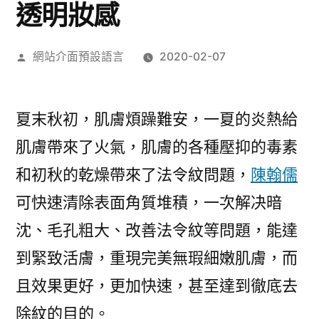
透明妝感
作
網站介面預設語言
2020-02-07
者:
夏末秋初，肌膚煩躁難安，一夏的炎熱給
肌膚帶來了火氣，肌膚的各種壓抑的毒素
和初秋的乾燥帶來了法令紋問題，
陳翰儒
可快速清除表面角質堆積，一次解决暗
沈、毛孔粗大、改善法令紋等問題，能達
到緊致活膚，重現完美無瑕細嫩肌膚，而
且效果更好，更加快速，甚至達到徹底去
除紋的目的。