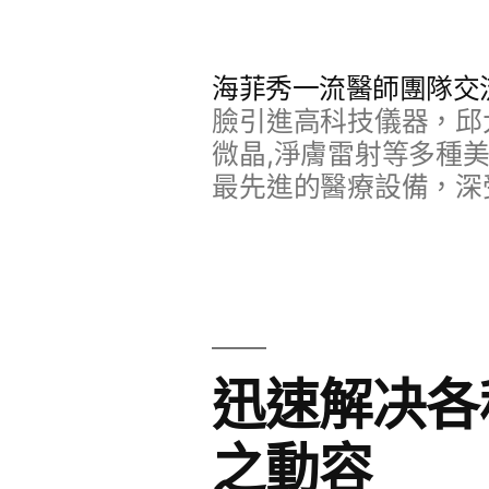
跳
至
海菲秀一流醫師團隊交
主
臉引進高科技儀器，邱
要
微晶,淨膚雷射等多種
最先進的醫療設備，深
內
容
迅速解决各
之動容