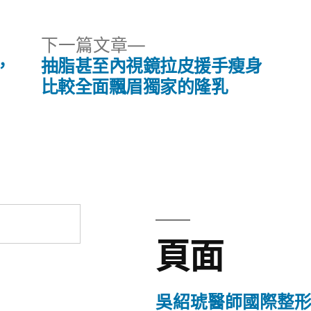
下
下一篇文章
一
，
抽脂甚至內視鏡拉皮援手瘦身
篇
比較全面飄眉獨家的隆乳
文
章:
頁面
吳紹琥醫師國際整