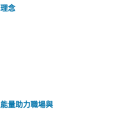
形理念
正能量助力職場與