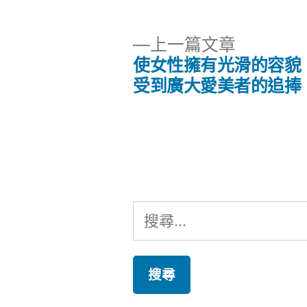
下
上一篇文章
一
使女性擁有光滑的容貌
文
篇
受到廣大愛美者的追捧
文
章
章:
導
覽
搜
尋
關
鍵