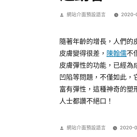
作
網站介面預設語言
2020-
者:
隨著年齡的增長，人們的
皮膚變得很差，
陳翰儒
不
皮膚彈性的功能，已經為
凹陷等問題，不僅如此，
富有彈性，這種神奇的塑
人士都讚不絕口！
作
網站介面預設語言
2020-0
者: