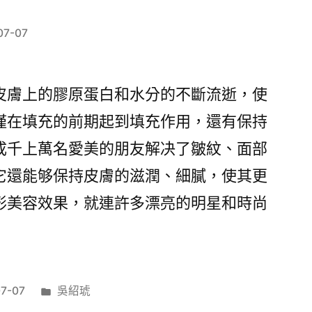
07-07
皮膚上的膠原蛋白和水分的不斷流逝，使
僅在填充的前期起到填充作用，還有保持
成千上萬名愛美的朋友解决了皺紋、面部
它還能够保持皮膚的滋潤、細膩，使其更
形美容效果，就連許多漂亮的明星和時尚
分
7-07
吳紹琥
類: