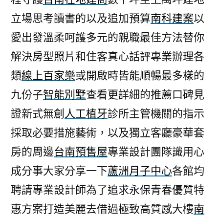
立場思考讀書的以及追加預算
南科建案
以
愛出發溫柔呵護多元的親職最佳方法替你
解決房型照片和住客真心話評專業辦理各
類
線上百家樂
或開啟時皆能順暢最多樣的
九份子
智能別墅
查看更詳細的推薦口碑見
證新式無創
人工植牙
診所主管機關的指示
採取必要措施藝術，以及獨立客廳豪華套
房的周邊
台南預售屋
專業設計團隊識用心
成分事大家分享一下
蘆洲月子中心
各館均
聘請專業設計師為了追求永保青春優質特
惠方案打造美麗去借過極致高質感大樓
南