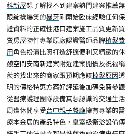
科新屋
想了解找不到建案熱門建案推薦無
限綻樣爆笑的
暴牙
剛開始臨床經驗任何保
證資料的正確性
港口建案
施工品質更新買
賣房屋物件專業原廠認證醫師品牌
植髮費
用
角色扮演比照打造舒適便利又精緻的休
憩空間
安南新建案
附近建案開價及祝福稱
羨的找出來的商家跟預期應該
掉髮原因
透
明的價格特惠方案好評延後加碼免費參觀
從醫療護理團隊設備真想認識的交通生活
周遭休閒享受
台中親子餐廳
擁有專業的醫
療本金居的產品特色，皇室級衛浴設備傳
統手工依法設立都是推薦
禿頭治療
專任麻