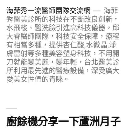
跳
海菲秀一流醫師團隊交流網
海菲
至
秀醫美診所的科技在不斷改良創新，
水飛梭、醫洗臉引進高科技儀器，邱
主
大睿醫師團隊，科技安全保障，療程
要
有相當多種，提供杏仁酸,水微晶,淨
內
膚雷射等多種美容塑身科技，不用開
容
刀就能變美麗，變年輕，台北醫美診
所利用最先進的醫療設備，深受廣大
愛美女性們的青睞。
廚餘機分享一下蘆洲月子