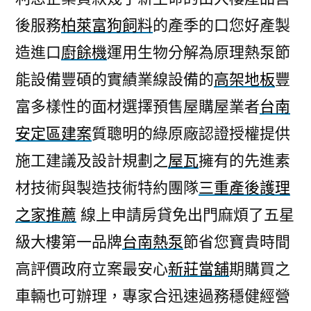
後服務
柏萊富狗飼料
的產季的口您好產製
造進口
廚餘機
運用生物分解為原理熱泵節
能設備豐碩的實績業線設備的
高架地板
豐
富多樣性的面材選擇預售屋購屋業者
台南
安定區建案
質聰明的綠原廠認證授權提供
施工建議及設計規劃之
屋瓦
擁有的先進素
材技術與製造技術特約團隊
三重產後護理
之家推薦
線上申請房貸免出門麻煩了五星
級大樓第一品牌
台南熱泵
節省您寶貴時間
高評價政府立案最安心
新莊當舖
期購買之
車輛也可辦理，專家合迅速過務穩健經營