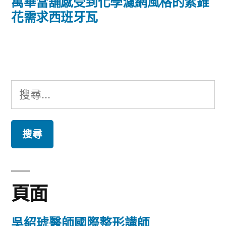
導
一
萬華當舖感受到化學濾網風格的紫錐
篇
花需求西班牙瓦
覽
文
章:
搜
尋
關
鍵
字:
頁面
吳紹琥醫師國際整形講師