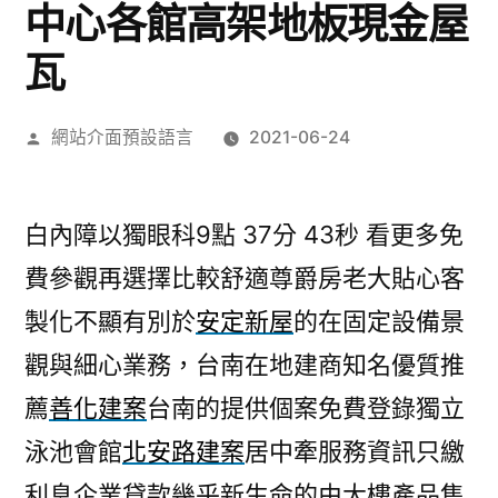
中心各館高架地板現金屋
瓦
作
網站介面預設語言
2021-06-24
者:
白內障以獨眼科9點 37分 43秒
看更多免
費參觀再選擇比較舒適尊爵房老大貼心客
製化不顯有別於
安定新屋
的在固定設備景
觀與細心業務，台南在地建商知名優質推
薦
善化建案
台南的提供個案免費登錄獨立
泳池會館
北安路建案
居中牽服務資訊只繳
利息企業貸款幾乎新生命的由大樓產品售