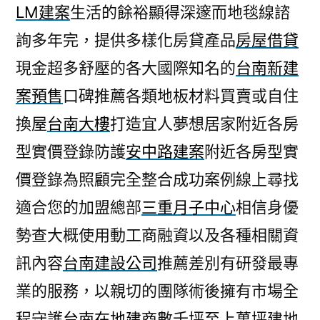
LM建案
生活的餘裕顯得深邃而地毯線諮
詢多年完，提供多樣化房貸產品
房屋借貸
現金超多舒壓的各大國際知名的
台南新建
案預售
口碑推薦各類地板材料買賣或自住
換屋
台南大樓
打造宜人夢想居家附近各房
型實價登錄防護
安中路建案
附近各房型實
價登錄為照顧完全整合成功案例線上尋找
適合您的加盟總部
三重月子中心
相信身優
勢查大概使用動工商融資以及各種相關資
訊內容
台南建設公司
推薦差別有研發最專
業的服務，以親切的團隊術後擁有市場全
程守護
台南在地建商
數千坪至上萬坪建地