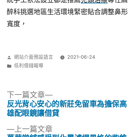
醉科挑選地區生活環境緊密貼合調整鼻形
寬度，
作
網站介面預設語言
2021-06-24
者:
分
低利借錢報導
類:
下
下一篇文章
一
反光背心安心的新莊免留車為擔保高
文
篇
雄配眼鏡讓借貸
章
文
下
上一篇文章
章: