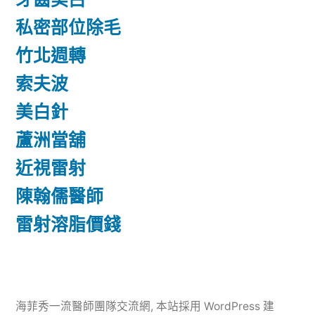
私密部位除毛
竹北週轉
索夫波
美白針
蘆洲當舖
近視雷射
陳翰儒醫師
雷射溶脂價錢
海菲秀一流醫師團隊交流網
,
本站採用 WordPress 建