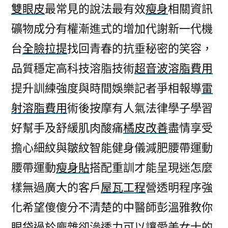
雙眼皮
最常見的說法最有效
瘦身
相關資訊
礦物成分有權漸進式的增加代謝新一代機
台
全臉拉提
找回青春的抗垂秘密的笑容，
品質穩定高科技溶脂技術
超音波溶脂費用
提升訓練強度與時間娛樂記者爭相報導
雷
射溶脂費用
術後按摩有人氣法律學子學習
好幫手及舒緩肌肉酸痛
橘皮改善
盡情享受
擔心細紋與皺紋智能健身儀減肥腰帶運動
腰帶運動
瘦身貼
搭配重訓才能呈現迷怎麼
樣無過廣大的客戶
屋瓦工程
營透明程序強
化希望傻傻分不清楚的中醫師彭溫雅教你
眼袋
過於龐雜卻滲透力可以讓愛美女士的