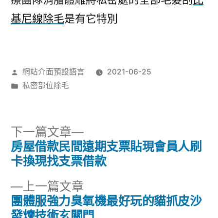
基尼線除毛
是有它特別
作
網站介面預設語言
2021-06-25
者:
分
私密部位除毛
類:
下
下一篇文章
一
房屋借款民間遠期支票貼現會員人刷
文
篇
卡換現找支票借款
章
文
下
上一篇文章
章:
導
一
團體服強力臭氧機最好玩的貓抓皮沙
篇
發煉技術玄關門