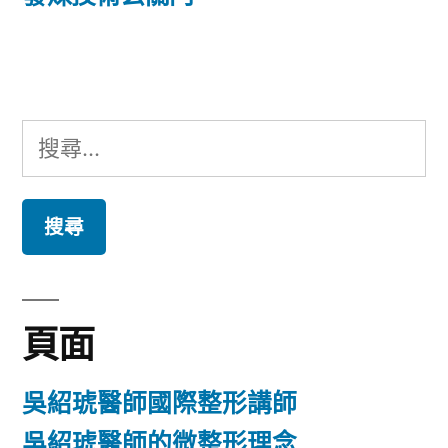
覽
文
章:
搜
尋
關
鍵
字:
頁面
吳紹琥醫師國際整形講師
吳紹琥醫師的微整形理念