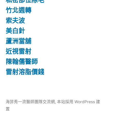
私密部位除毛
竹北週轉
索夫波
美白針
蘆洲當舖
近視雷射
陳翰儒醫師
雷射溶脂價錢
海菲秀一流醫師團隊交流網
,
本站採用 WordPress 建
置