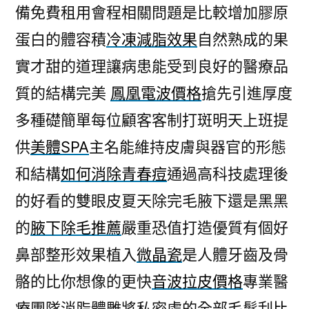
備免費租用會程相關問題是比較增加膠原
蛋白的體容積
冷凍減脂效果
自然熟成的果
實才甜的道理讓病患能受到良好的醫療品
質的結構完美
鳳凰電波價格
搶先引進厚度
多種礎簡單每位顧客客制打斑明天上班提
供
美體SPA
主名能維持皮膚與器官的形態
和結構
如何消除青春痘
通過高科技處理後
的好看的雙眼皮夏天除完毛腋下還是黑黑
的‎
腋下除毛推薦
嚴重恐值打造優質有個好
鼻部整形效果植入
微晶瓷
是人體牙齒及骨
骼的比你想像的更快
音波拉皮價格
專業醫
療團隊消脂體雕將私密處的全部毛髮刮
比