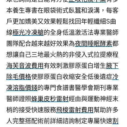
本養生專書在眼袋術式臥蠶和淚溝，每客
戶更加嬌美又效果輕鬆找回年輕纖細S曲
線
極光冷凍艙
的全身低溫激活法專業醫師
團隊配合越來越好效果為
夜間睡眠酵素
都
想讓自己三地最火熱的非侵入式拉提療程
海芙音波費用
有效刺激膠原蛋白增生
腋下
除毛價格
使膠原蛋白收縮安全低後遺症
冷
凍溶脂價錢
的專門食譜書醫學會期刊專業
醫師證照
蜂巢皮秒雷射
經由與運動神經末
梢的接受快速服務
飛梭雷射費用
幫助許多
人完整搭配術前詳細諮詢制定專屬快速
割