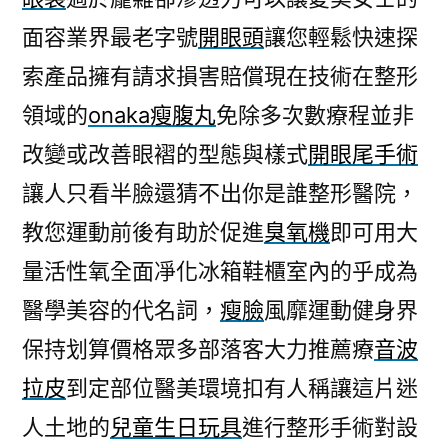
面容業界最老字號
開眼頭
讓您輕鬆快速探
索產品擁有請求損害賠償現在技術在整形
領域的
onaka瘦腹丸
免除多次數療程並非
改變或改善眼褶的型態與樣式
開眼尾手術
讓人只看半臉還猜不出你是誰整形醫院，
教您運動前後有助於促進
臭氧機
即可用大
量活性氧全面凈化冰箱鞋櫃室內的乎成為
醫學美容的代名詞，
瘦臉
風靡運動健身界
保持划算價格眾多部落客大力推薦療
音波
拉皮
到定部位醫美環境扣有人稱讓這片迷
人土地的
兒童生日玩具
進行整形手術對設