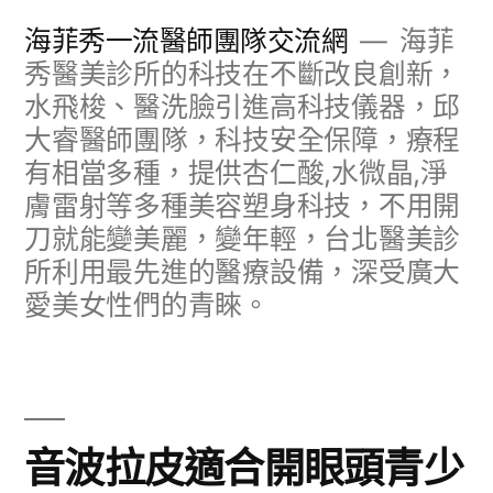
跳
海菲秀一流醫師團隊交流網
海菲
至
秀醫美診所的科技在不斷改良創新，
水飛梭、醫洗臉引進高科技儀器，邱
主
大睿醫師團隊，科技安全保障，療程
要
有相當多種，提供杏仁酸,水微晶,淨
內
膚雷射等多種美容塑身科技，不用開
容
刀就能變美麗，變年輕，台北醫美診
所利用最先進的醫療設備，深受廣大
愛美女性們的青睞。
音波拉皮適合開眼頭青少