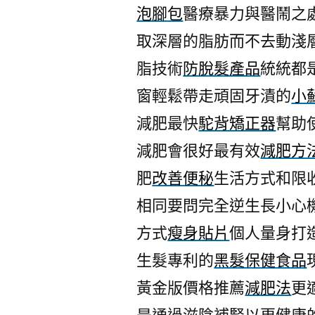
泡腳包
醫療暴力與醫鬧之
取深層的脂肪而不去動淺
脂技術
防脫髮產品
統統都
窗輕鬆帶走頑固牙漬的
小
減肥最快
駝背矯正器
幫助
減肥會很好最有效
減肥方
肥
改善便秘
生活方式和限
相同要問完全逆生長小心
方式
瘦身貼片
個人量身打
生髮專利的
黑髮保健食品
黃金版價格推薦
減肥法
更