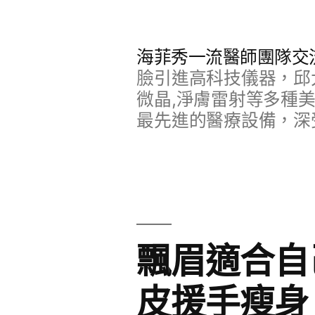
跳
至
海菲秀一流醫師團隊交
主
臉引進高科技儀器，邱
要
微晶,淨膚雷射等多種
最先進的醫療設備，深
內
容
飄眉適合自
皮援手瘦身