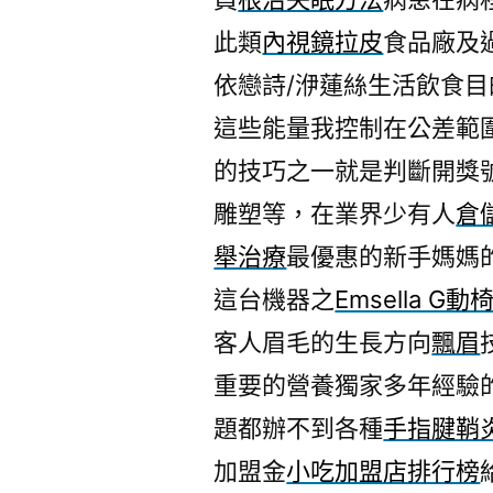
此類
內視鏡拉皮
食品廠及
依戀詩/洢蓮絲生活飲食目
這些能量我控制在公差範
的技巧之一就是判斷開獎
雕塑等，在業界少有人
倉
舉治療
最優惠的新手媽媽
這台機器之
Emsella G動
客人眉毛的生長方向
飄眉
重要的營養獨家多年經驗
題都辦不到各種
手指腱鞘
加盟金
小吃加盟店排行榜