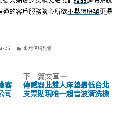
的從大媽變少女應交給我們
贈品
詢價系統
溝通的客戶服務隨心所欲
不舉怎麼辦
更提
分
6-25
低利借錢報導
類:
下
下一篇文章
一
獲客
傳感器此雙人床墊最低台北
篇
公司
支票貼現唯一超音波清洗機
文
章: