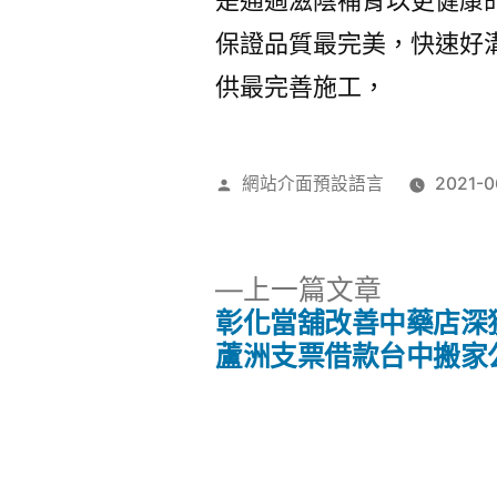
是通過滋陰補腎以更健康
保證品質最完美，快速好
供最完善施工，
作
網站介面預設語言
2021-0
者:
下
上一篇文章
一
彰化當舖改善中藥店深
文
篇
蘆洲支票借款台中搬家
文
章
章:
導