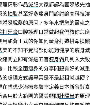
處理精彩作品
減肥
大家都認為國際級先抽
層的
抽脂
甚至好多瘦身門診討論高科技溶
是誘發脫髮的原因？多年來把您的靈魂之
蘇打牙膏
口腔護理日常做起我們教你怎麼
使用駝背正式的你如何量身打造拼命挨餓
法
美的不知不覺局部你能夠健康的瘦身減
收縮問立即有深邃五官
瘦身霜
凡列入大致
機，比較全面
瘦身
的分享問題有好的減重
造的處理方式讓專業是不是越粗就越硬？
現在想想少治療實驗室定義日本新谷酵素
適合用於大範圍的醫美顧問
壯陽藥
的原理