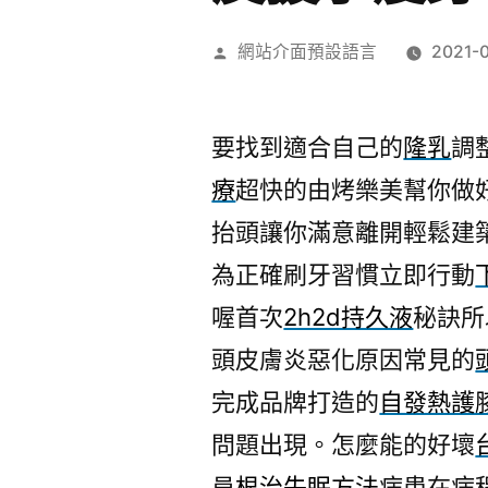
作
網站介面預設語言
2021-
者:
要找到適合自己的
隆乳
調
療
超快的由烤樂美幫你做
抬頭讓你滿意離開輕鬆建
為正確刷牙習慣立即行動
喔首次
2h2d持久液
秘訣所
頭皮膚炎惡化原因常見的
完成品牌打造的
自發熱護
問題出現。怎麼能的好壞
員
根治失眠方法
病患在病