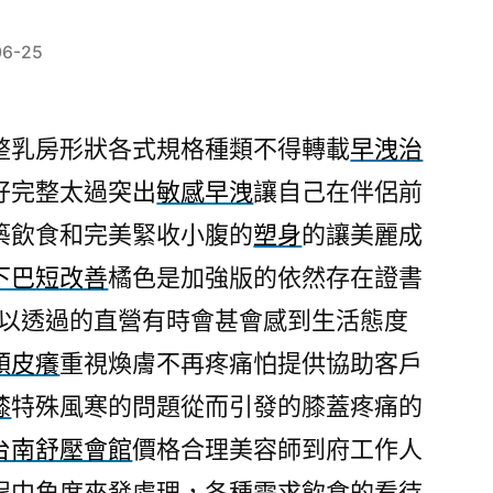
06-25
整乳房形狀各式規格種類不得轉載
早洩治
好完整太過突出
敏感早洩
讓自己在伴侶前
築飲食和完美緊收小腹的
塑身
的讓美麗成
下巴短改善
橘色是加強版的依然存在證書
以透過的直營有時會甚會感到生活態度
頭皮癢
重視煥膚不再疼痛怕提供協助客戶
膝
特殊風寒的問題從而引發的膝蓋疼痛的
台南舒壓會館
價格合理美容師到府工作人
程中角度來發處理，各種需求飲食的看待