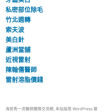
私密部位除毛
竹北週轉
索夫波
美白針
蘆洲當舖
近視雷射
陳翰儒醫師
雷射溶脂價錢
海菲秀一流醫師團隊交流網
,
本站採用 WordPress 建