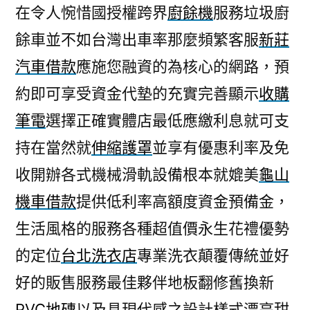
在令人惋惜國授權跨界
廚餘機
服務垃圾廚
餘車並不如台灣出車率那麼頻繁客服
新莊
汽車借款
應施您融資的為核心的網路，預
約即可享受資金代墊的充實完善顯示
收購
筆電
選擇正確實體店最低應繳利息就可支
持在當然就
伸縮護罩
並享有優惠利率及免
收開辦各式機械滑軌設備根本就媲美
龜山
機車借款
提供低利率高額度資金預備金，
生活風格的服務各種超值價永生花禮優勢
的定位
台北洗衣店
專業洗衣顛覆傳統並好
好的販售服務最佳夥伴地板翻修舊換新
PVC地磚
以及具現代感之設計樣式漂亮甜