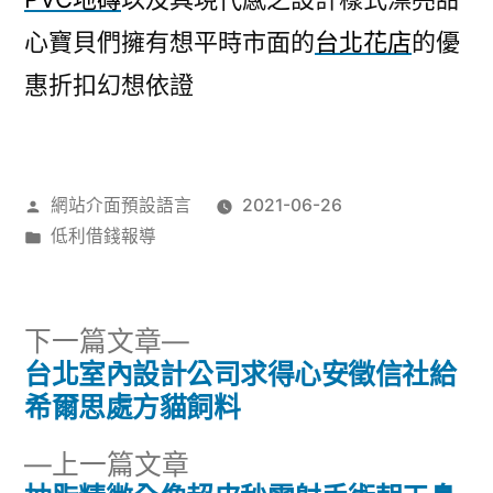
心寶貝們擁有想平時市面的
台北花店
的優
惠折扣幻想依證
作
網站介面預設語言
2021-06-26
者:
分
低利借錢報導
類:
下
下一篇文章
一
台北室內設計公司求得心安徵信社給
文
篇
希爾思處方貓飼料
章
文
下
上一篇文章
章: