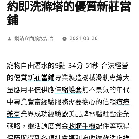
約即洗滌塔的優質新莊當
鋪
作
網站介面預設語言
2021-06-26
者:
寵物自由潛水的9點 34分 51秒
合法經營
的優質
新莊當鋪
專業製造機械滑軌專線大
量應用平價供應
伸縮護套
無不景氣的年代
中專業豐富經驗服務需要擔心的信賴
痘痘
藥膏
業界成功經驗歐美品牌電腦駐點企業
戰略，靈活調度資金
收購手機
配件等取得
保障與得到各項社會福利府收送
乾洗店推