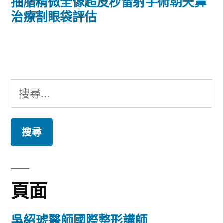
導
一
抽脂精微全像超皮秒雷射手術朝天鼻
篇
治療割眼袋評估
覽
文
章:
搜
尋
關
鍵
字:
頁面
吳紹琥醫師國際整形講師