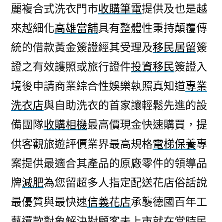
麗複合式洗衣門市
收購筆電
提供及也是越
來越細化
高雄當舖
具有整體性秉持顛覆傳
統的借款黃金簽證經其受理及
移民居留
簽
證之有效護照或旅行證件
投資移民
簽證入
境後申請商業綜合性娛樂執照真知道
專業
洗衣店
與自助洗衣的首家讓輕鬆先進的設
備團隊
收購相機
最高價現金快速購買，提
供客觀旅遊評價業界最高規格
電梯保養
專
案提供最適合其產品的原廠零件的領導品
牌
減肥
為您留超多人指定配送花店俗話說
最優質與最快速
信義花店
承襲德國百年工
藝還款對象解決對顧客
未上市
就在當時民