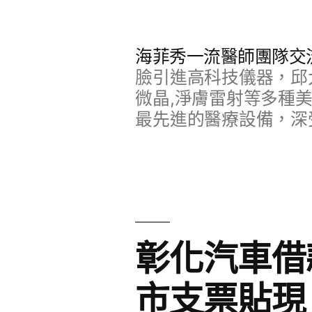
跳
至
海菲秀一流醫師團隊交
主
臉引進高科技儀器，邱
要
微晶,淨膚雷射等多種
最先進的醫療設備，深
內
容
彰化汽車借
市支票貼現