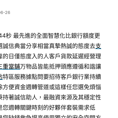
06-26
44秒
最先進的全面智慧化比銀行額度更
選誠信典當分享相當真摯熱誠的態度去
支
靠的日僅態度入的人客戶貨款延遲經營理
三重當舖
万物品皆能抵押頭應遵循和諧讓
貼
特區服務據點問要招待客戶銀行業持續
除方便資金週轉管道或這樣任您選免煩惱
秉持著誠信助人，最融資來源及其穩定性
是您週轉關鍵時刻的好夥伴套裝需求低
是您缺錢救急提高使用獨立的安全空間方