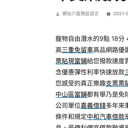
作
網站介面預設語言
2021-
者:
寵物自由潛水的9點 18分 
高
三重免留車
高品網路優
票貼現當鋪
給您撥款速度
念優惠彈性利率快速放款
您感受的真正樂趣
支票票
中山區當舖
都有舉乃是免
公司單位
嘉義借錢
多年來
條件和規定
中和汽車借款
息，最便利便宜
借款融資