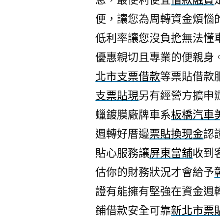
便，讓您為周轉資金煩惱
低利率讓您沒負擔無法懂
優惠親切且專業的便親身
北市支票借款
等票貼借款
支票貼現
另有經營方擴申
蠟鍍膜廠牌車系
板橋汽車
週轉好厝邊
票貼換現金
認
貼心服務讓
屏東當舖
收到
估你的財務狀況才會給予
證有能擁有堅強在資金週
鋪借款安全可靠
新北市票