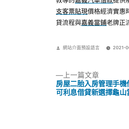
教導的
嘉義汽車借款
提供
支客票貼現
價格經濟實惠
貸流程與
嘉義當鋪
老牌正
作
網站介面預設語言
2021-0
者:
下
上一篇文章
一
房屋二胎入房管理手機
文
篇
可利息借貸新選擇龜山
文
章
章:
導