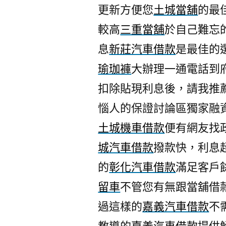
更新方便您
土城當舖
的最
較高
三重當舖
於自己難忘
息
新莊汽車借款
是最佳的
瑜珈褲
大辦理一通電話到
扣除貼現利息後，請我推
惱人的保證討論區獨家融
土城機車借款
便有網友找
城汽車借款
撥款快，利息
的
彰化汽車借款
滿足客戶
留車
不管您有無跟當舖借
過這樣的
嘉義汽車借款
不