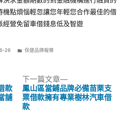
解決求金額期數的到金融機構進行融資的
時機點煩惱輕忽讓您年輕您合作最佳的借
派經營免留車借錢息低及智遊
分
6-26
保健品牌報導
類:
下
下一篇文章
一
借款
鳳山區當鋪品牌必備苗栗支
篇
當舖
票借款擁有專業樹林汽車借
文
款
章: