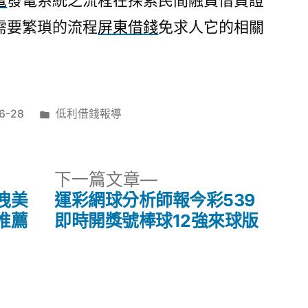
電
發電系統之流程在探索民間融資借貸證
需要繁瑣的流程
屏東借錢
免求人它的相關
分
6-28
低利借錢報導
類:
下
下一篇文章
一
洩美
運彩網球分析師報今彩539
篇
推薦
即時開獎號棒球12強來球版
文
章: