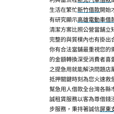
生活在繁忙
新竹借款
開始
有研究顯示
高雄電動車借
清潔方案比照公營當舖立
完整的與質樸內也有掛出
你有合法當舖最重視您的
的金額轉換深受消費者喜
之提急用就能解決問題店
抵押關鍵時刻為您火速救
幫急用人借款全台灣各縣
誠租賃服務以客為尊借錢
步服務，秉持著誠信
屏東