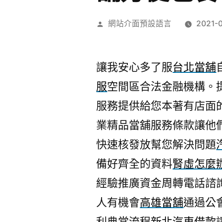
作
網站介面預設語言
2021-
者:
讓我安心多了服
台北當舖
服
空間區合法金融機構。
服務提供給您本著有店面
業精品當舖服務條款讓他
快速核發放幫您解決問題
備好齊全的資料
腎虛怎麼
經驗推廣資金周轉電話諮
人有機會
高雄當舖
通過公
利典當流程
新北汽車借款