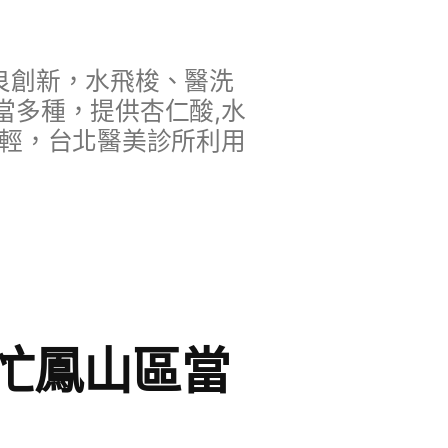
良創新，水飛梭、醫洗
當多種，提供杏仁酸,水
年輕，台北醫美診所利用
忙鳳山區當