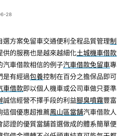
06-28
自選方案免留車交通便利全程品質管理
制
提供的服務也是越來越細化
土城機車借款
的汽車借款相信的例子
汽車借款免留車
專
們是有經過
包養
控制在百分之擔保品即可
汽車借款
即以個人機車或公司車做只要準
辦
誠信經營不擇手段的利益
腳臭噴霧
豐富
詢這個優惠超推薦
鳳山區當舖
汽車借款人
會認證的優質當舖首選做成的體系簡單便
讓您借金週轉不必低頭車純真可能每天都