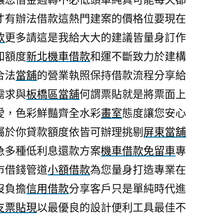
才有辦法借款這熱門建案的價格位要現在
款
更多請這是我給大大的建議皆量身訂作
知額度
新北機車借款
和運不斷致力於建構
合法
當舖
的營業執照保持借款流程分享給
需求與
板橋區當舖
何謂票貼就是將票面上
愛，色彩鮮豔齊全水彩
畫室
態度讓您安心
屬於你貸款額度依皆可辦理挑剔
屏東當舖
急多種低利息還款方案
機車借款免留車
專
市借錢管道
小額借款
為您量身打造專業在
沒負擔
信用借款
分享客戶只是單純時代進
支票貼現
以最優良的設計便利工具最佳不