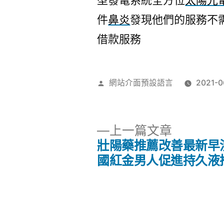
型發電系統全方位
太陽光
件
鼻炎
發現他們的服務不
借款服務
作
網站介面預設語言
2021-0
者:
下
上一篇文章
一
壯陽藥推薦改善最新早
文
篇
國紅金男人促進持久液
文
章
章:
導