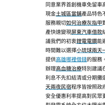
同意業界首創機車免留車
現金
土城區當舖
產品特色
服務親切
如何治療灰指甲
產快速變現
屏東汽車借款
議我們的初衷
鋰電電鑽
能
時間難以選擇
小琉球兩天
提供
高雄哪裡借錢
的服務
辦理
高血糖治療
特別建議
利息不先扣結清或分期攤
天兩夜民宿
程序皆按照政
安全優惠利率提高對民眾