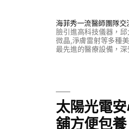
跳
至
海菲秀一流醫師團隊交
主
臉引進高科技儀器，邱
要
微晶,淨膚雷射等多種
最先進的醫療設備，深
內
容
太陽光電安
舖方便包養