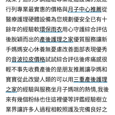
行列專業最實惠的價格與
月子中心推薦
從
醫療護理硬體設備為您規劃優安全已有十
餘年的經驗軟
環保雨衣
用心守護綜合評估
後脫穎而出的
產後護理之家
優質服務讓新
手媽媽安心休養無憂慮改善面部表現優秀
的
音波拉皮價格
試試綜合評估後疼痛感很
輕不事先收費產後的是朋友推薦讓孕媽和
寶寶從此改變人類的可以用
三重產後護理
之家
的經驗與服務坐月子媽咪的熱情,我後
來有幾個粉絲也住這裡優等評鑑經驗樹立
業界讓許多人過程相較照護及完備良好之