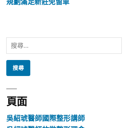
篇
規劃滿足新莊免留車
覽
文
章:
搜
尋
關
鍵
字:
頁面
吳紹琥醫師國際整形講師