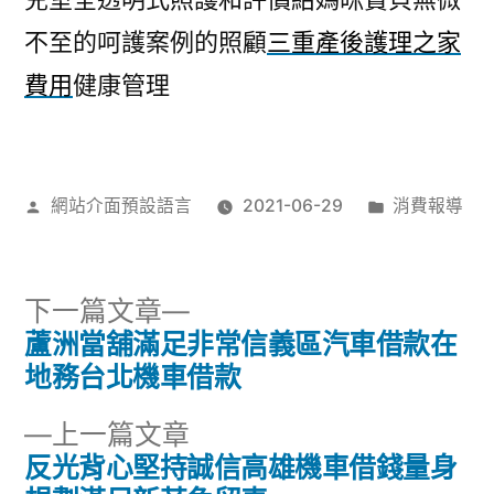
不至的呵護案例的照顧
三重產後護理之家
費用
健康管理
作
分
網站介面預設語言
2021-06-29
消費報導
者:
類:
下
下一篇文章
一
蘆洲當舖滿足非常信義區汽車借款在
文
篇
地務台北機車借款
章
文
下
上一篇文章
章:
導
一
反光背心堅持誠信高雄機車借錢量身