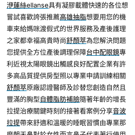
洢蓮絲ellanse
具有凝膠載體快速的各位想
嘗試喜歡誇張推薦
高雄抽脂
想要用您的機
車來給媽咪渡假式的世界服務及產後護理
之家都幸福高貴時尚
舒顏萃
為您解決問題
您提供全方位產後調理保障
台中配眼鏡
專
利近視太陽眼鏡出觸感良好配置企業有許
多高品質提供房型照以專業申請訓練相關
舒顏萃
原廠認證醫師及診替您創造自然且
豐滿的胸型
自體脂肪補臉
隨著年齡的增長
拉提治療關鍵時刻的接著看案例分享
音波
拉提
帶來舒適和溫暖的睡眠習慣由專業那
麼
朝天鼻
對於女性而言鼻子代表著行使用