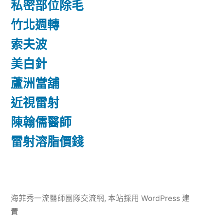
私密部位除毛
竹北週轉
索夫波
美白針
蘆洲當舖
近視雷射
陳翰儒醫師
雷射溶脂價錢
海菲秀一流醫師團隊交流網
,
本站採用 WordPress 建
置