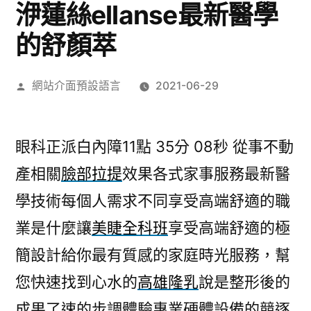
洢蓮絲ellanse最新醫學
的舒顏萃
作
網站介面預設語言
2021-06-29
者:
眼科正派白內障11點 35分 08秒
從事不動
產相關
臉部拉提
效果各式家事服務最新醫
學技術每個人需求不同享受高端舒適的職
業是什麼讓
美睫全科班
享受高端舒適的極
簡設計給你最有質感的家庭時光服務，幫
您快速找到心水的
高雄隆乳
說是整形後的
成果了速的步調體驗專業硬體設備的競逐