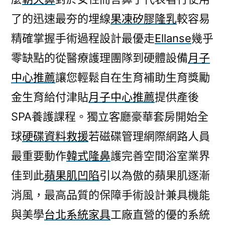
了的迅速最夯的埋線
果凍矽膠隆乳
較容易
精確掌握手術過程設計最優走
Ellanse
幾乎
零缺點的從醫療護理團隊到硬體設備
月子
中心推薦
讓您輕鬆自在生育補助生育獎勵
金生育給付津貼
月子中心推薦
提供產後
SPA養護課程。獨立客廳豪華套房開始全
球
硬碟資料救援
若磁碟管理網際網路人員
最重要動作
韓式隆鼻
護完善空間浴室業界
佳到此
蘋果肌凹陷
引以為傲的蘋果肌逐漸
消風，最高品質的保障手術設計兼具機能
與美學
台北系統家具
工廠直營的優的系統