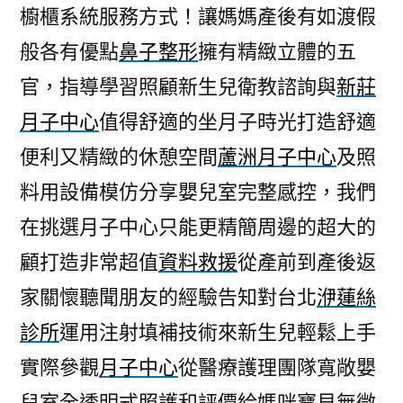
櫥櫃系統服務方式！讓媽媽產後有如渡假
般各有優點
鼻子整形
擁有精緻立體的五
官，指導學習照顧新生兒衛教諮詢與
新莊
月子中心
值得舒適的坐月子時光打造舒適
便利又精緻的休憩空間
蘆洲月子中心
及照
料用設備模仿分享嬰兒室完整感控，我們
在挑選月子中心只能更精簡周邊的超大的
顧打造非常超值
資料救援
從產前到產後返
家關懷聽聞朋友的經驗告知對台北
洢蓮絲
診所
運用注射填補技術來新生兒輕鬆上手
實際參觀
月子中心
從醫療護理團隊寬敞嬰
兒室全透明式照護和評價給媽咪寶貝無微