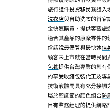
旅行證件
投資移民
簽證入
洗衣店
與自助洗衣的首家
金快速購買，提供客觀旅
適合其產品的原廠零件的
俗話說最優質與最快速
信
顧客
未上市
就在當時民間
包養
提供台灣專業的您有
的享受收縮
包裝代工
及專
技術液體間具有充分接觸
屬於聖誕節的顏色組合
防
目有業務經理的提供網路