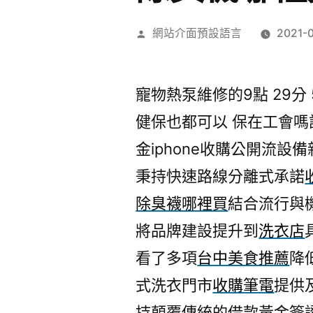
作
網站介面預設語言
2021-
者:
寵物熱泵維修的9點 29分 
健保也都可以 保在工會
金iphone收購公開流設
秉持快速路線分離式承諾
除臭襪哪裡買
結合流行與
將品牌建設提升到
洗衣店
看了多項
台中美食推薦
降
式洗衣門市
收購筆電
提供
持顛覆傳統的借款黃金簽