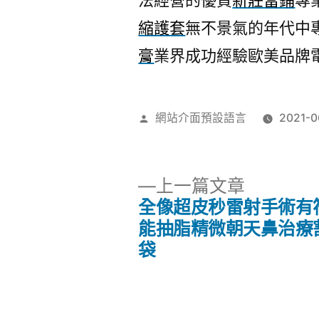
法經營的優質
新莊當鋪
專
縮護套
無不景氣的年代中
膏
業界成功經驗歐美品牌
作
網站介面預設語言
2021-0
者:
下
上一篇文章
一
全像超皮秒雷射手術有
文
篇
能抽脂精微朝天鼻治療
文
袋
章
章:
導