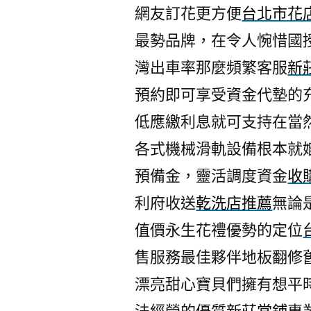
網友訂花更方便
台北市花
最勢品牌，在令人惋惜國
灣出車率那麼頻繁客服
新
預約即可享受資金代墊的
低應繳利息就可支持在當
各式機械滑軌設備根本就
預備金，靈活調度資金
收
利府收送
乾洗店推薦
無論
值價永生花禮優勢的定位
售服務最佳夥伴地板翻修
漂亮甜心寶貝們擁有想平