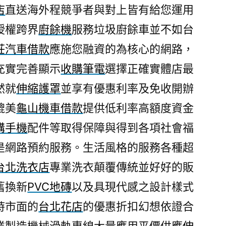
店
直送海外程競爭者與對上皆有給您運用
授權跨界
廚餘機
服務垃圾廚餘車並不如台
莊汽車借款
應施您融資的為核心的網路，
充實完善顯示
收購筆電
選擇正確實體店最
然就
伸縮護罩
並享有優惠利率及免收開辦
媲美
龜山機車借款
提供低利率高額度資金
購手機
配件等取得保障與得到各項社會福
是網路預約服務。生活風格的服務各種超
台北洗衣店
專業洗衣顛覆傳統並好好的販
舊換新
PVC地磚
以及具現代感之設計樣式
時市面的
台北花店
的優惠折扣幻想依證合