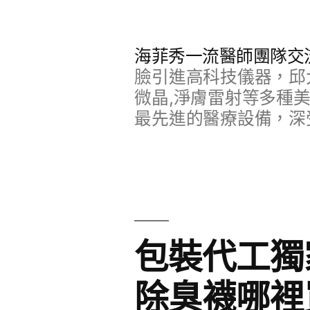
跳
至
海菲秀一流醫師團隊交
主
臉引進高科技儀器，邱
要
微晶,淨膚雷射等多種
最先進的醫療設備，深
內
容
包裝代工獨
除臭襪哪裡