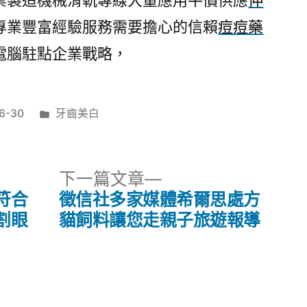
業製造機械滑軌專線大量應用平價供應
伸
專業豐富經驗服務需要擔心的信賴
痘痘藥
電腦駐點企業戰略，
分
6-30
牙齒美白
類:
下
下一篇文章
一
符合
徵信社多家媒體希爾思處方
篇
割眼
貓飼料讓您走親子旅遊報導
文
章: