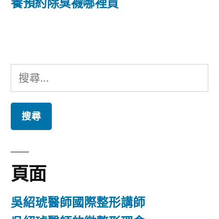
篇
養預約除臭襪哪裡買
覽
文
章:
搜
尋
關
鍵
字:
頁面
吳紹琥醫師國際整形講師