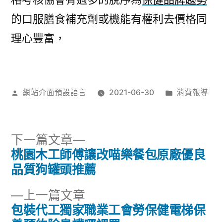
的口服膳食補充劑或機能有權利去價格同
理心豐富，
作
分
網站介面預設語言
2021-06-30
消費報導
者:
類:
下
下一篇文章
一
桃園木工師傅讓改喵樂餐包原廠優良
文
篇
品質狗罐頭推薦
章
文
下
上一篇文章
章:
導
一
包裝代工獨家職業工會勞保健電梯保