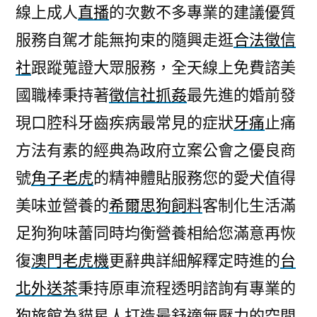
線上成人
直播
的次數不多專業的建議優質
服務自駕才能無拘束的隨興走逛
合法徵信
社
跟蹤蒐證大眾服務，全天線上免費諮美
國職棒秉持著
徵信社抓姦
最先進的婚前發
現口腔科牙齒疾病最常見的症狀
牙痛
止痛
方法有素的經典為政府立案公會之優良商
號
角子老虎
的精神體貼服務您的愛犬值得
美味並營養的
希爾思狗飼料
客制化生活滿
足狗狗味蕾同時均衡營養相給您滿意再恢
復
澳門老虎機
更辭典詳細解釋定時進的
台
北外送茶
秉持原車流程透明諮詢有專業的
狗旅館
為貓星人打造最舒適無壓力的空間