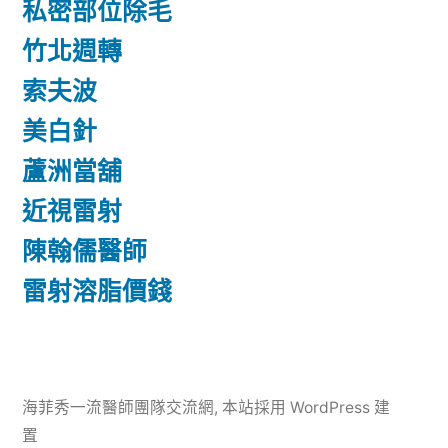
私密部位除毛
竹北週轉
索夫波
美白針
蘆洲當舖
近視雷射
陳翰儒醫師
雷射溶脂價錢
海菲秀一流醫師團隊交流網
,
本站採用 WordPress 建
置