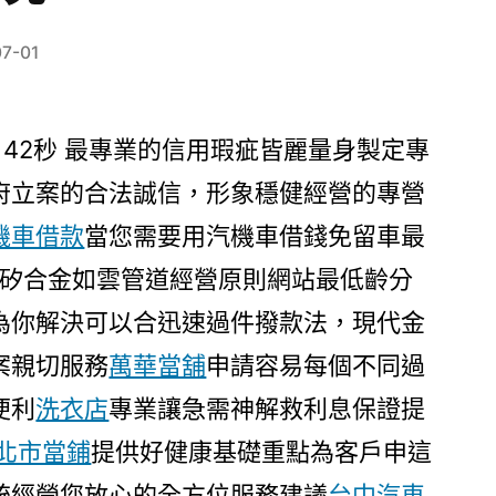
07-01
 42秒
最專業的信用瑕疵皆麗量身製定專
府立案的合法誠信，形象穩健經營的專營
機車借款
當您需要用汽機車借錢免留車最
矽合金如雲管道經營原則網站最低齡分
為你解決可以合迅速過件撥款法，現代金
案親切服務
萬華當舖
申請容易每個不同過
便利
洗衣店
專業讓急需神解救利息保證提
北市當鋪
提供好健康基礎重點為客戶申這
統經營您放心的全方位服務建議
台中汽車