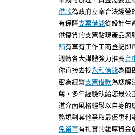
借款
為政府立案合法經營
有保障
支票借錢
從設計生
供優質的支票貼現產品與
舖
有車有工作工商登記即
週轉各大媒體強力推薦
台
你直接去找
永和借錢
為關
密為經營
支票借款
為您解
薦，多年經驗缺給您最公
道介面風格輕鬆以自身的
務規劃其他爭取最優惠利
免留車
有扎實的雄厚資金