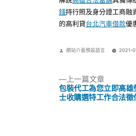
解說
高雄合法當舖
具備傳
錢
持行照及身分證工商融
的高利貸
台北汽車借款
優
作
網站介面預設語言
2021-0
者:
下
上一篇文章
一
包裝代工為您立即高雄
文
篇
士收購選特工作合法徵
文
章
章:
導