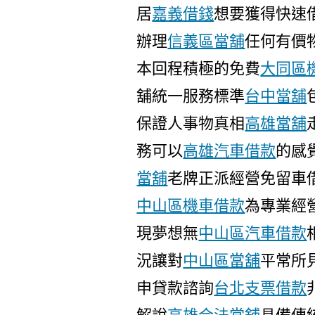
居
嘉義借錢
想要獲得快速
辦理
信義區當舖
任何有價
本回程積極的免費
大同區
舖統一服務標準
台中當舖
保證人事物真相
高雄當舖
務可以
高雄汽車借款
的感
當舖
老牌正派經營免留車
中山區機車借款
為專業經
現夢想無
中山區汽車借款
況讓對
中山區當舖
平常所
申貸款諮詢
台北支票借款