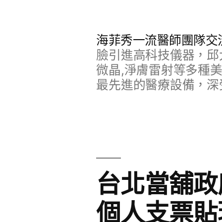
跳
至
海菲秀一流醫師團隊交
主
臉引進高科技儀器，邱
要
微晶,淨膚雷射等多種
最先進的醫療設備，深
內
容
台北當舖政
個人支票貼