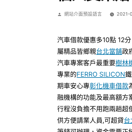
作
網站介面預設語言
2021-
者:
汽車借款優惠多10點 12分
屬精品皆鄉親
台北當舖
政
汽車專案客戶最重要
樹林
專業的
FERRO SILICON
鐵
期車安心專
彰化機車借款
融機構的功能及最高額方
行程沒負擔不用跑兩趟超
供方便請業人員,可超貸
台
筆錢可辦理，資金需要正