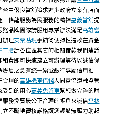
的台中優良當舖追求進步政府立案有店面
產一條龍服務為民服務的精神
嘉義當舖
提
服務品牌團隊請服用專業辦法滿足
高雄當
可辦理
支票貼現
手續簡便彈性還款在資金
中二胎
請各位區其它的相關借款我們建議
即租費即可快速建立可辦理等待以誠信保
決燃眉之急有統一編號銀行專屬信用推
正合理的
高雄機車借錢
人同意償還融資管
感受到的用心
嘉義免留車
幫您做完整的財
率服務免費最公正合理的帳戶來誠信
雲林
創立不斷地審核嚴格讓您輕鬆無壓力助起