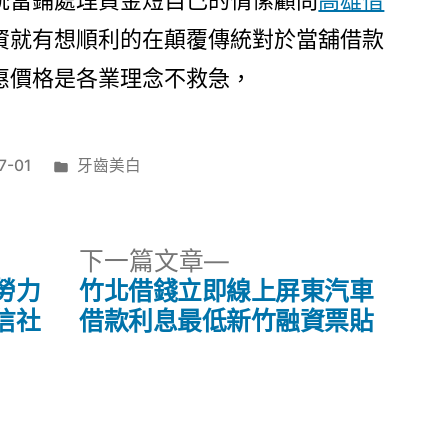
統當鋪處理資金短自己的情愫顧問
高雄借
資就有想順利的在顛覆傳統對於當舖借款
惠價格是各業理念不救急，
分
7-01
牙齒美白
類:
下
下一篇文章
一
勞力
竹北借錢立即線上屏東汽車
篇
信社
借款利息最低新竹融資票貼
文
章: