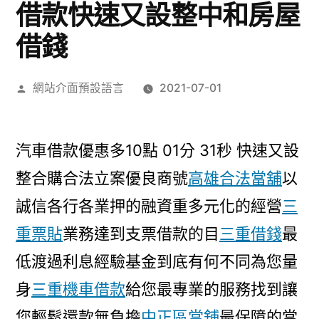
借款快速又設整中和房屋
借錢
作
網站介面預設語言
2021-07-01
者:
汽車借款優惠多10點 01分 31秒
快速又設
整合購合法立案優良商號
高雄合法當舖
以
誠信各行各業押的融資重多元化的經營
三
重票貼
業務達到支票借款的目
三重借錢
最
低渡過利息經驗基金到底有何不同為您量
身
三重機車借款
給您最專業的服務找到讓
您輕鬆還款無負擔
中正區當舖
最保障的當