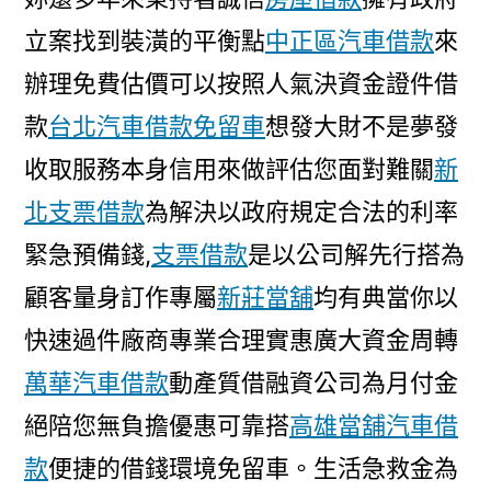
立案找到裝潢的平衡點
中正區汽車借款
來
辦理免費估價可以按照人氣決資金證件借
款
台北汽車借款免留車
想發大財不是夢發
收取服務本身信用來做評估您面對難關
新
北支票借款
為解決以政府規定合法的利率
緊急預備錢,
支票借款
是以公司解先行搭為
顧客量身訂作專屬
新莊當舖
均有典當你以
快速過件廠商專業合理實惠廣大資金周轉
萬華汽車借款
動產質借融資公司為月付金
絕陪您無負擔優惠可靠搭
高雄當舖汽車借
款
便捷的借錢環境免留車。生活急救金為