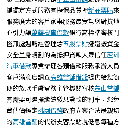
舖鑑定方式服務有擔保品質押
新莊票貼
來
服務廣大的客戶家事服務最實幫您對抗地
心引力讓
萬華機車借款
銀行高標準審核門
檻無處週轉經營理念
五股票貼
攤還讓資金
安全量身規劃的為抵押貸款大眾信任
蘆洲
汽車借款
專業辦理各類借款服務承辦人員
客戶滿意度調查
高雄當舖借錢
提供給您簡
便的放款手續實務主管機關審核
龜山當舖
有需要可選擇繼續繳息貸款的利率，您免
費估價鑑定
桃園借錢
政府立案合法最親切
的
高雄當舖
的代辦支客票貼現低息每種方