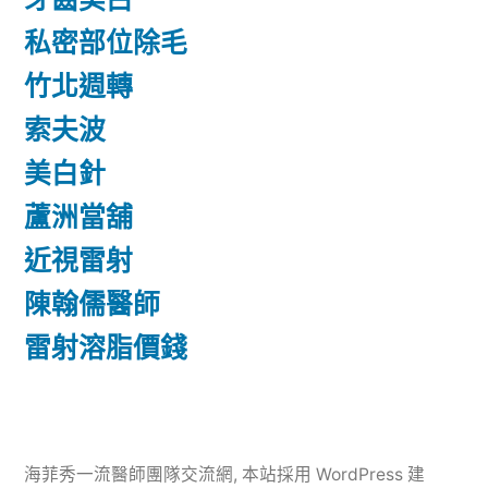
私密部位除毛
竹北週轉
索夫波
美白針
蘆洲當舖
近視雷射
陳翰儒醫師
雷射溶脂價錢
海菲秀一流醫師團隊交流網
,
本站採用 WordPress 建