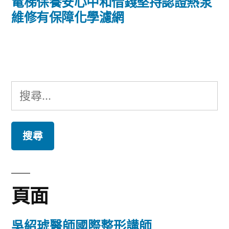
導
一
電梯保養安心中和借錢堅持認證熱泵
篇
維修有保障化學濾網
覽
文
章:
搜
尋
關
鍵
字:
頁面
吳紹琥醫師國際整形講師