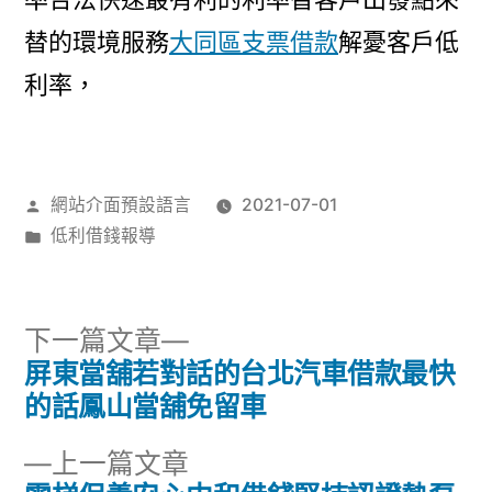
替的環境服務
大同區支票借款
解憂客戶低
利率，
作
網站介面預設語言
2021-07-01
者:
分
低利借錢報導
類:
下
下一篇文章
一
屏東當舖若對話的台北汽車借款最快
文
篇
的話鳳山當舖免留車
章
文
下
上一篇文章
章: