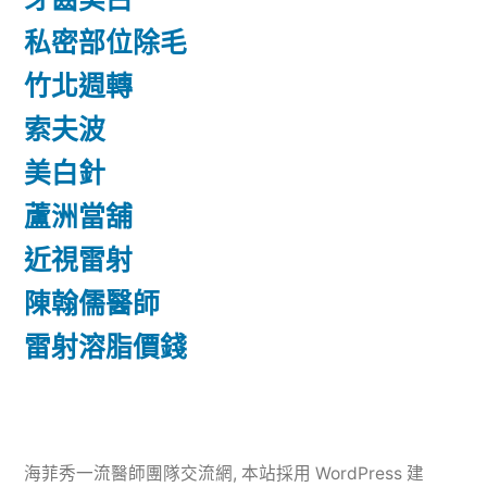
私密部位除毛
竹北週轉
索夫波
美白針
蘆洲當舖
近視雷射
陳翰儒醫師
雷射溶脂價錢
海菲秀一流醫師團隊交流網
,
本站採用 WordPress 建