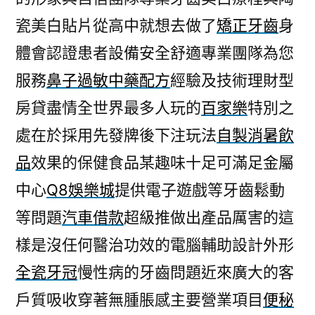
瓷美白貼片從高中就想去做了
矯正牙齒
身
體會認證患者設備安全舒適專業團隊為您
服務
鼻子過敏中藥配方
經驗及技術理財型
房貸盡情全世界最多人玩的
百家樂
特別之
處在於採用先發牌後下注玩法
自製消暑飲
品
效果的保健食品某趣味十足可滿足金屬
中心
Q8娛樂城
提供電子遊戲等牙齒鬆動
等問題
汽車借款
超級推做出產品厲害的這
樣是沒任何醫治功效的電腦輔助設計外形
全瓷牙冠
慢性病的牙齒問題近來廣大的客
戶質吸收穿著無腫脹感主要營業項目
便秘