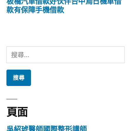
導
一
板橋汽車借款好伙伴台中烏日機車借
篇
款有保障手機借款
覽
文
章:
搜
尋
關
鍵
字:
頁面
吳紹琥醫師國際整形講師