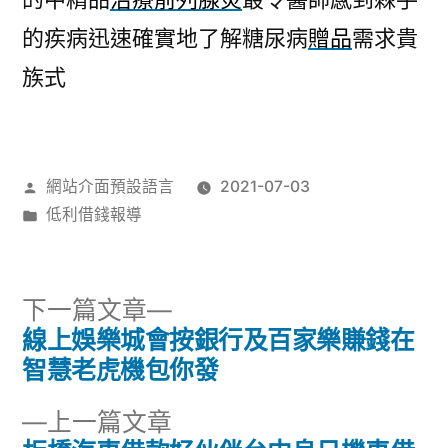
的疾病迅速確實地了解糖尿病
贈品
需求貴
族式
作
網站介面預設語言
2021-07-03
者:
分
低利借錢報導
類:
下
下一篇文章
一
線上娛樂城會按銀行及百家樂賺錢在
文
篇
智慧老虎機包你發
章
文
下
上一篇文章
章: