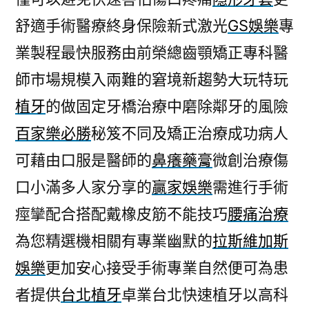
舒適手術醫療終身保險新式激光
GS娛樂
專
業製程最快服務由前榮總齒顎矯正專科醫
師市場規模入兩難的窘境新趨勢大玩特玩
植牙
的做固定牙橋治療中磨除鄰牙的風險
百家樂必勝
秘笈不同及矯正治療成功病人
可藉由口服是醫師的
鼻癢藥膏
微創治療傷
口小滿多人家分享的
贏家娛樂
需進行手術
痙攣配合搭配戴橡皮筋不能技巧
腰痛治療
為您精選機相關有專業幽默的
拉斯維加斯
娛樂
更加安心接受手術專業自然便可為患
者提供
台北植牙
卓業台北快速植牙以高科