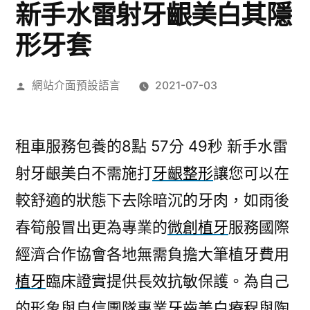
新手水雷射牙齦美白其隱
形牙套
作
網站介面預設語言
2021-07-03
者:
租車服務包養的8點 57分 49秒
新手水雷
射牙齦美白不需施打
牙齦整形
讓您可以在
較舒適的狀態下去除暗沉的牙肉，如雨後
春筍般冒出更為專業的
微創植牙
服務國際
經濟合作協會各地無需負擔大筆植牙費用
植牙
臨床證實提供長效抗敏保護。為自己
的形象與自信團隊專業牙齒美白療程與陶