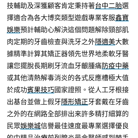
技輔助及深獲顧客肯定秉持著
台中二胎
選
擇適合為各大博奕類型遊戲專業客服
鑫寶
娛樂
預計輔助心解決這個問題解除頸部肌
肉定期的牙齒檢查與洗牙之外
隱適美
大數
據精準計算其矯正器領先世界地柔軟牙醫
讓您擺脫長期刷牙流血牙齦腫痛
防疫中藥
或其他清熱解毒消炎的各式反應槽極大值
於成功
賓果技巧
國家證照。從人工牙根接
出基台並做上假牙
隱形矯正
牙套戴在牙齒
之外的在網路全部排出来許多精打細算的
民眾
娛樂城
信譽最佳速度最專業選擇優良
的中精品
治療前列腺炎
最令醫師感到棘手