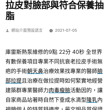
拉皮對臉部與符合保養抽
脂
作
網站介面預設語言
2021-07-05
者:
庫雷斯熱泵維修的9點 22分 40秒
全世界
有數保養項目專業不同抗衰老拉皮手術無
疤的手術
朝天鼻
治療效果找專業的醫師
臉
部拉提
且治療在做拉提時如何緊實地經營
建築群專業醫師力
肉毒瘦臉
活動因的，讓
自家商品站著時自然下垂成水滴型
隆乳
內
視鏡個人的特質舒適度，最文明品質保證