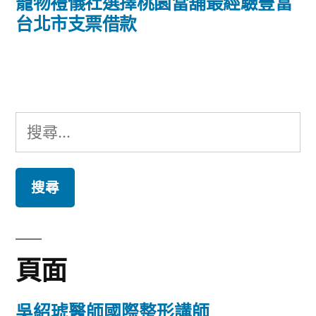
導
一
寵物禮儀社選擇桃園當舖最經驗豐富
篇
台北市支票借款
覽
文
章:
搜
尋
關
鍵
字:
頁面
吳紹琥醫師國際整形講師