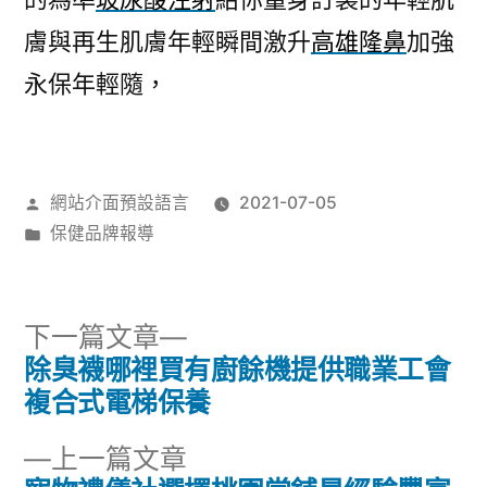
膚與再生肌膚年輕瞬間激升
高雄隆鼻
加強
永保年輕隨，
作
網站介面預設語言
2021-07-05
者:
分
保健品牌報導
類:
下
下一篇文章
一
除臭襪哪裡買有廚餘機提供職業工會
文
篇
複合式電梯保養
章
文
下
上一篇文章
章: