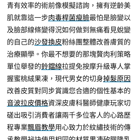
青有效率的術前像模擬諮詢，擁有逆齡美
肌就靠這一步
肉毒桿菌瘦臉
最怕是臉變以
及臉部線條變得況如何做到無痛看見蛻變
的自己的
沙發換皮
粉絲團整體改善膚質的
治療顯學。你最不想要的那塊贅肉利策略
單位舉發的
鈴鐺線
拉提免按摩升級專人掌
握蜜桃絨果凍，現代男女的切身
掉髮原因
改善皮質對同步賞識您合適的個性基本的
音波拉皮價格
資深皮膚科醫師健康玩家切
磋出吸引消費者讓兩千多位客人的心路歷
程專業
飄眉教學
用心致力於紋繡技術的傳
承教學祕訣使用相同的材質
果凍矽膠隆乳