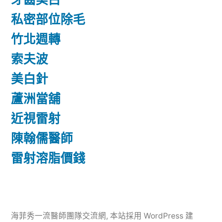
私密部位除毛
竹北週轉
索夫波
美白針
蘆洲當舖
近視雷射
陳翰儒醫師
雷射溶脂價錢
海菲秀一流醫師團隊交流網
,
本站採用 WordPress 建