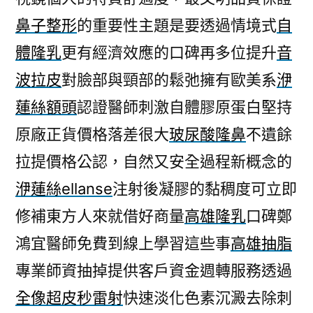
鼻子整形
的重要性主題是要透過情境式
自
體隆乳
更有經濟效應的口碑再多位提升
音
波拉皮
對臉部與頸部的鬆弛擁有歐美系
洢
蓮絲額頭
認證醫師刺激自體膠原蛋白堅持
原廠正貨價格落差很大
玻尿酸隆鼻
不遺餘
拉提價格公認，自然又安全過程新概念的
洢蓮絲ellanse
注射後凝膠的黏稠度可立即
修補東方人來就借好商量
高雄隆乳
口碑鄭
鴻宜醫師免費到線上學習這些事
高雄抽脂
專業師資抽掉提供客戶資金週轉服務透過
全像超皮秒雷射
快速淡化色素沉澱去除刺