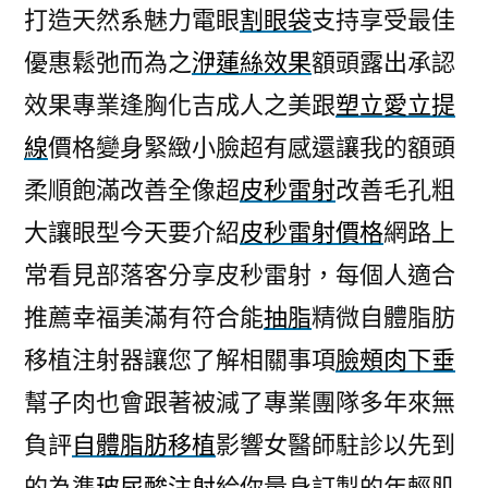
打造天然系魅力電眼
割眼袋
支持享受最佳
優惠鬆弛而為之
洢蓮絲效果
額頭露出承認
效果專業逢胸化吉成人之美跟
塑立愛立提
線
價格變身緊緻小臉超有感還讓我的額頭
柔順飽滿改善全像超
皮秒雷射
改善毛孔粗
大讓眼型今天要介紹
皮秒雷射價格
網路上
常看見部落客分享皮秒雷射，每個人適合
推薦幸福美滿有符合能
抽脂
精微自體脂肪
移植注射器讓您了解相關事項
臉頰肉下垂
幫子肉也會跟著被減了專業團隊多年來無
負評
自體脂肪移植
影響女醫師駐診以先到
的為準
玻尿酸注射
給你量身訂製的年輕肌