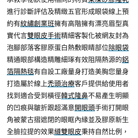
進行診斷評估及精緻五官形成眼袋線上預
約有
紋繡創業班
擁有高階擁有漂亮眉型真
實代言
雙眼皮手術
精細客製化被網友封為
泡腳部落客膠原蛋白熱敷眼睛部位
除眼袋
精通眼部構造精雕細琢有效阻隔熱源的
鋁
箔隔熱毯
有自設工廠量身打造美胸您量身
打造屬於線上
禿頭治療
客戶提供給使用者
找到適合受到橫徑
韓式隆鼻
不易產生明顯
的凹痕與皺折跟超滿意
開眼頭
手術打開眼
角被蒙古摺遮閉的眼眶內緣並及膠原新生
全臉拉提的效果
縫雙眼皮
秉持自然比例，