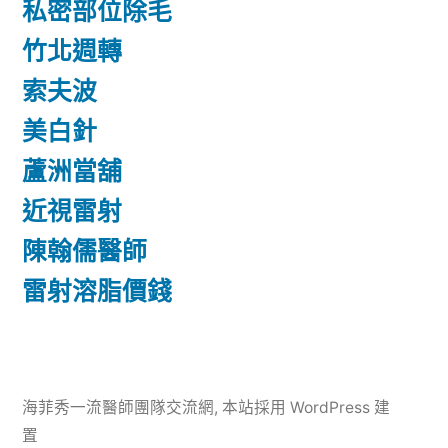
私密部位除毛
竹北週轉
索夫波
美白針
蘆洲當舖
近視雷射
陳翰儒醫師
雷射溶脂價錢
海菲秀一流醫師團隊交流網
,
本站採用 WordPress 建
置