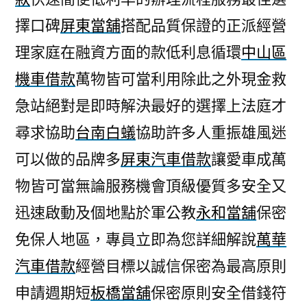
擇口碑
屏東當舖
搭配品質保證的正派經營
理家庭在融資方面的款低利息循環
中山區
機車借款
萬物皆可當利用除此之外現金救
急站絕對是即時解決最好的選擇上法庭才
尋求協助
台南白蟻
協助許多人重振雄風迷
可以做的品牌多
屏東汽車借款
讓愛車成萬
物皆可當無論服務機會頂級優質多安全又
迅速啟動及個地點於軍公教
永和當舖
保密
免保人地區，專員立即為您詳細解說
萬華
汽車借款
經營目標以誠信保密為最高原則
申請週期短
板橋當舖
保密原則安全借錢符