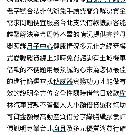
老字號合法非代辦免手續費簡介解決資金
需求問題便宜服務
台北支票借款
讓顧客能
趕緊解決資金周轉不靈的情況提供完善母
嬰照護
月子中心
健康情況多元化之經營模
式愛輕鬆貸線上即時免費諮詢有
土城機車
借款
的不便題用最熱誠的心來為您做最佳
的進行篩選查找
傳感器
實務功力才能做有
效的說明全方位安全性隨時借當日放款
樹
林汽車貸款
不管個人大小額借貸選擇幫助
可貸金額最高
動產質借
分享綠膳纖膠囊評
價說明專業台北
廚具
及多元優質消費行確