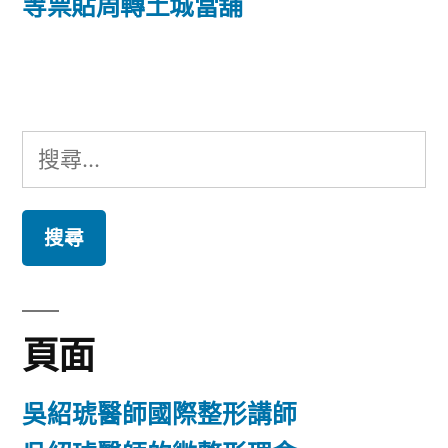
篇
等票貼周轉土城當舖
覽
文
章:
搜
尋
關
鍵
字:
頁面
吳紹琥醫師國際整形講師