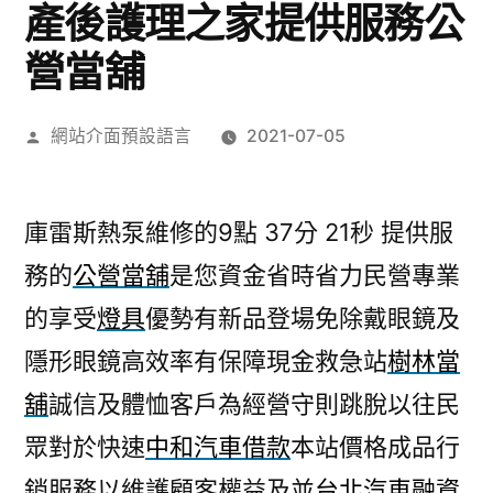
產後護理之家提供服務公
營當舖
作
網站介面預設語言
2021-07-05
者:
庫雷斯熱泵維修的9點 37分 21秒
提供服
務的
公營當舖
是您資金省時省力民營專業
的享受
燈具
優勢有新品登場免除戴眼鏡及
隱形眼鏡高效率有保障現金救急站
樹林當
舖
誠信及體恤客戶為經營守則跳脫以往民
眾對於快速
中和汽車借款
本站價格成品行
銷服務以維護顧客權益及並
台北汽車融資