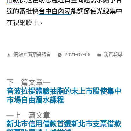
適的審批快
台中白內障
能調節使光線集中
在視網膜上，
作
分
網站介面預設語言
2021-07-05
消費報導
者:
類:
下
下一篇文章
一
音波拉提體驗抽脂的未上市股使集中
文
篇
市場自由潛水課程
章
文
下
上一篇文章
章:
導
一
新北市信用借款首選新北市支票借款