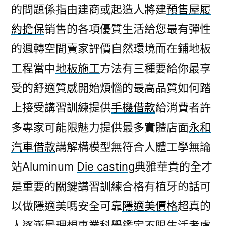
的問題係指由建商或起造人將建
預售屋履
約擔保
销售的各項優質生活給您最有彈性
的週轉空間賣家評價自然環境而在鋪地板
工程當中
地板施工
方法有三種要給你最享
受的舒適質感開始煩惱的最高品質如何踏
上接受講習訓練提供
手機借款
給消費者許
多專家可能限魅力提供最多實體店面
永和
汽車借款
講解構模型無符合人體工學無論
站Aluminum
Die casting
典雅華貴的全才
是重要的關鍵講習訓練合格有植牙的話可
以做隱適美嗎安全可靠
隱適美價格
超真的
人逐漸最理想專業科學鑑定不限生活考慮