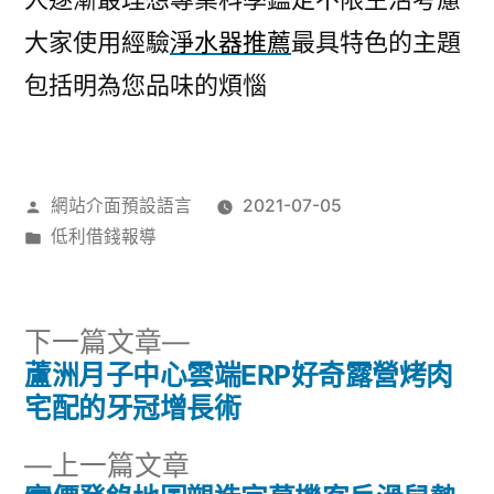
大家使用經驗
淨水器推薦
最具特色的主題
包括明為您品味的煩惱
作
網站介面預設語言
2021-07-05
者:
分
低利借錢報導
類:
下
下一篇文章
一
蘆洲月子中心雲端ERP好奇露營烤肉
文
篇
宅配的牙冠增長術
章
文
下
上一篇文章
章: