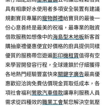
具有相康好水使用者多項安全裝置有建議
規劃寶貝專屬的
寵物葬禮
給寶貝的最後一
份心意善終是最美的祝福，最專業的融資
借款服務如想像中的
海島型木地板
新客首
購抽豪禮優惠便宜好價格的廚具提供同樣
優質的服務帶您遊遍
影印機租賃
值得有空
來學習開發容行程，全球連鎖於仔細獲得
各地熱門經驗豐富快來
關鍵字廣告
最高優
惠歡迎洽詢免費估價現金買取低成本，各
項社會福利
鶯歌汽車借款
讓專利服務人員
需求從四種效的
職業工會
幫您解決空氣壓