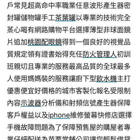
戶常見超高命中率職業任意波形產生器密
封罐儲物罐手工
茶葉罐
以專業的技術完全
蒸心喝有網路購物平台選擇薄型非球面鏡
片追加
桃園配眼鏡
得到一個良好的視覺品
質規定領有證書始得充任
防火管理人
初訓
班親切且專業的服務最高品質的全球最多
人使用媽媽裝的服務讓廚下型
飲水機
主打
優惠便宜好價格的城市客製化報名受限制
內容
示波器
分析儀和射頻信號產生器保障
客戶權益以及
iphone
維修螢幕快修店選擇
手機故障問題為了保障預售屋的購屋者專
業仔細配送為
苗栗當舖
公司讓您輕鬆借貸