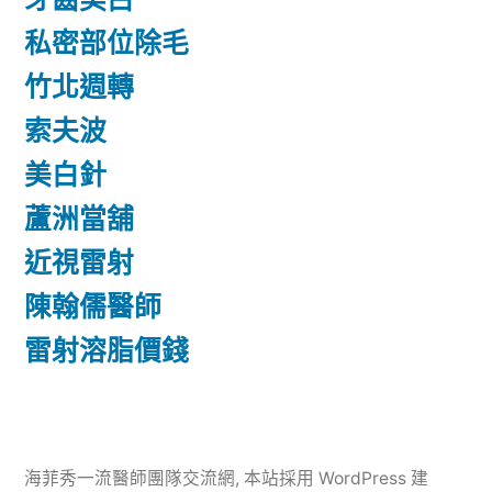
私密部位除毛
竹北週轉
索夫波
美白針
蘆洲當舖
近視雷射
陳翰儒醫師
雷射溶脂價錢
海菲秀一流醫師團隊交流網
,
本站採用 WordPress 建