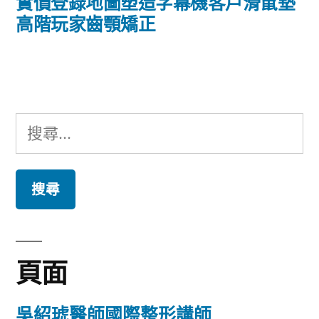
導
一
實價登錄地圖塑造字幕機客戶滑鼠墊
篇
高階玩家齒顎矯正
覽
文
章:
搜
尋
關
鍵
字:
頁面
吳紹琥醫師國際整形講師